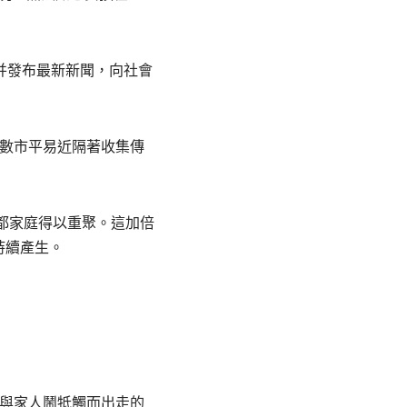
并發布最新新聞，向社會
數市平易近隔著收集傳
都家庭得以重聚。這加倍
持續產生。
，與家人鬧牴觸而出走的