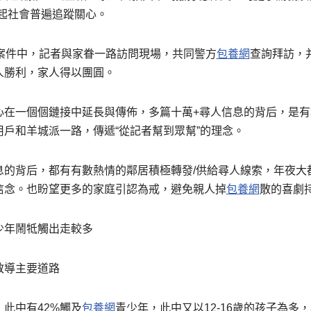
起社會普遍追蹤關心。
人案件中，記者與家眷一路訪問現場，共同警方
包養網
查詢拜訪，
人勝利，家人得以團圓。
心在一個個鏈接中延長與傳佈，多篇十萬+尋人信息的背后，是有
戶和羊城派一路，傳遞“從記者幫到眾幫”的理念。
息的背后，都有有數熱情的鄰居積極轉發/供給尋人線索，年夜大
信念。也盼望更多的家庭引認為戒，避免親人掉
包養網
散的喜劇
少年鬧牴觸出走較多
教導主要道路
此中有42%觸及
包養網
青少年，此中又以12-16歲的孩子為多