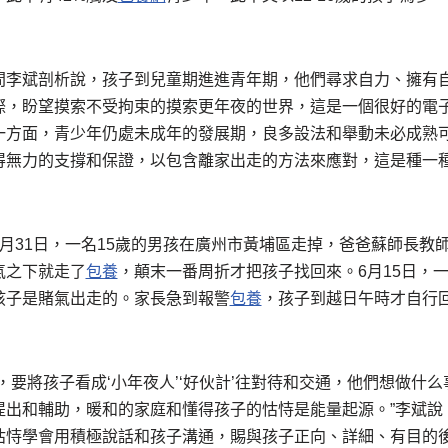
間李斌剖析說，孩子到兒童期進進青年期，他們尋求自力、擁有
際，盼望摸索不受拘束的摸索更年夜的世界，這是一個很好的電
一方面，青少年仍處未成年的發展期，良多設法和舉動未必成熟
得無力的支撐和保證，以包含離家出走的方法來應對，這是種一
月31日，一名15歲的男孩在廣州市黃埔區走掉，爸爸蘇師長教
氣之下就走了
包養
，顛末一番周折才把孩子找回來。6月15日，一
孩子是賭氣出走的。家長急到報警
包養
，孩子到越日午時才自行回
，要將孩子看成‘小年夜人’‘好伙計’往對待和交通，他們想做什
提出和輔助，暖和的家庭和懂得孩子的怙恃是能量起源。”李斌說
怙恃學會用積極說話和孩子溝通，賜與孩子正向、詳細、有目的