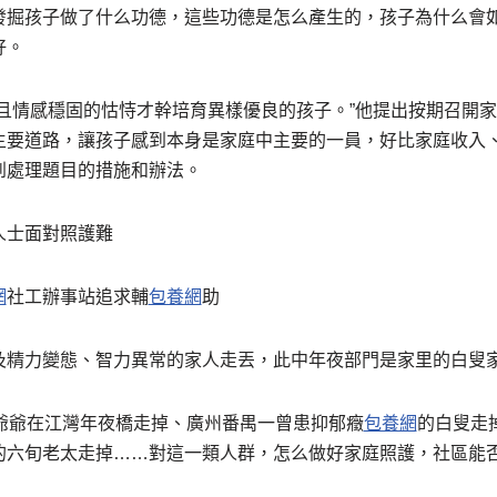
發掘孩子做了什么功德，這些功德是怎么產生的，孩子為什么會
好。
明且情感穩固的怙恃才幹培育異樣優良的孩子。”他提出按期召開
主要道路，讓孩子感到本身是家庭中主要的一員，好比家庭收入
到處理題目的措施和辦法。
人士面對照護難
網
社工辦事站追求輔
包養網
助
觸及精力變態、智力異常的家人走丟，此中年夜部門是家里的白叟
癥爺爺在江灣年夜橋走掉、廣州番禺一曾患抑郁癥
包養網
的白叟走
的六旬老太走掉……對這一類人群，怎么做好家庭照護，社區能