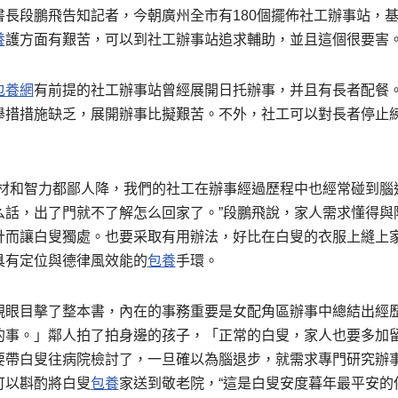
長段鵬飛告知記者，今朝廣州全市有180個擺佈社工辦事站，基
養
護方面有艱苦，可以到社工辦事站追求輔助，並且這個很要害
包養網
有前提的社工辦事站曾經展開日托辦事，并且有長者配餐
舉措措施缺乏，展開辦事比擬艱苦。不外，社工可以對長者停止
身材和智力都鄙人降，我們的社工在辦事經過歷程中也經常碰到腦
么話，出了門就不了解怎么回家了。”段鵬飛說，家人需求懂得與
計而讓白叟獨處。也要采取有用辦法，好比在白叟的衣服上縫上
具有定位與德律風效能的
包養
手環。
親眼目擊了整本書，內在的事務重要是女配角區辦事中總結出經
的事。」鄰人拍了拍身邊的孩子，「正常的白叟，家人也要多加
要帶白叟往病院檢討了，一旦確以為腦退步，就需求專門研究辦
可以斟酌將白叟
包養
家送到敬老院，“這是白叟安度暮年最平安的