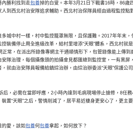
時內勝利找到走
包養
掉的白叟。本年3月21日下戰書16時，86
家人到西北村治安隊追求輔助。西北村治保隊員經由過程監控點
良多城中村一樣，村中監控籠罩無限，且保護難。2017年年末，
監控裝備停止周全進級改革，給村里增添“天眼”體系，西北村就
聯網正常，在派出所錄像專網主干通順情形下，包管錄像能上傳到
治安隊治理，每個攝像頭的拍攝會見都匯總到監控室，一有黑屏
者，就由治安隊員報備給鎮綜治辦，由綜治辦委派“天眼”保護公
訴后，必需在當即呼應，2小時內達到毛病現場停止搶修，8任務
，裝置“天眼”之后，警情削減了，居平易近棲身更安心了，更主
重的愛，該如
包養
何
包養
拿起，如何放下？