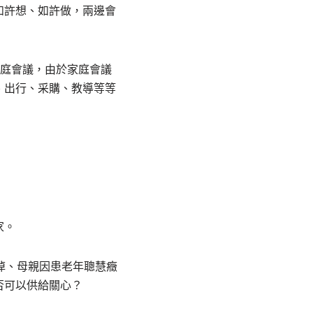
如許想、如許做，兩邊會
家庭會議，由於家庭會議
、出行、采購、教導等等
家。
掉、母親因患老年聰慧癥
否可以供給關心？