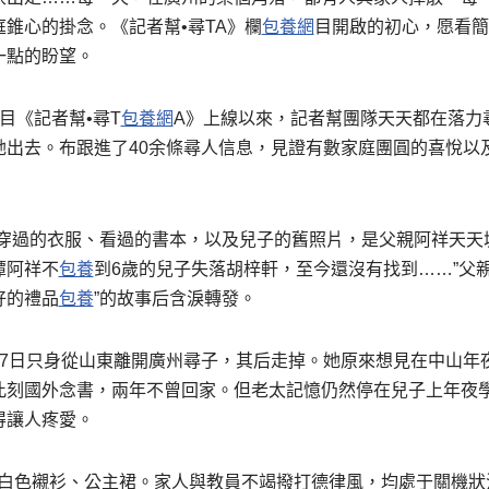
錐心的掛念。《記者幫•尋TA》欄
包養網
目開啟的初心，愿看簡
一點的盼望。
目《記者幫•尋T
包養網
A》上線以來，記者幫團隊天天都在落力
她出去。布跟進了40余條尋人信息，見證有數家庭團圓的喜悅以
穿過的衣服、看過的書本，以及兒子的舊照片，是父親阿祥天天城
潭阿祥不
包養
到6歲的兒子失落胡梓軒，至今還沒有找到……”父
好的禮品
包養
”的故事后含淚轉發。
月17日只身從山東離開廣州尋子，其后走掉。她原來想見在中山
此刻國外念書，兩年不曾回家。但老太記憶仍然停在兒子上年夜學
得讓人疼愛。
穿白色襯衫、公主裙。家人與教員不竭撥打德律風，均處于關機