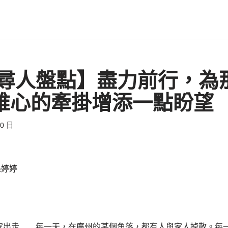
尋人盤點】盡力前行，為
最錐心的牽掛增添一點盼望
30 日
孫婷婷
家出走……每一天，在廣州的某個角落，都有人與家人掉散。每