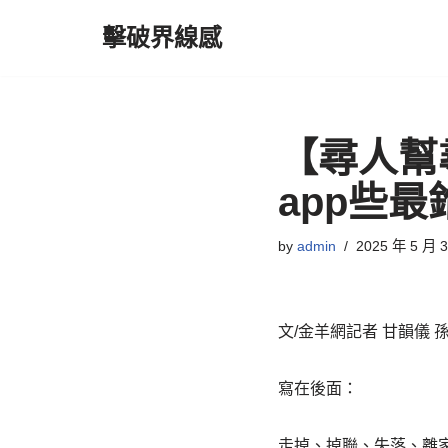
擊破界線感
Skip
to
content
【尋人幫
app些
by
admin
2025 年 5 月 
文/金羊網記者 甘韻儀 
寫在後面：
走掉、掉聯、失落、離