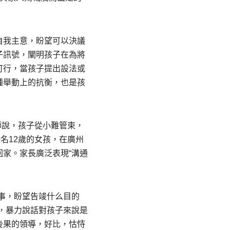
自我主意，盼望可以決議
子訊號，闡明孩子在為將
可行，當孩子提出設法或
種舉動上的抗衡，也是孩
師說，孩子從小難管束，
名12歲的女孩，在廣州
家。家長廣泛表現“溝通
么事，盼望告竣什么目的
，暴力說話對孩子來說是
後果的領導，好比，怙恃