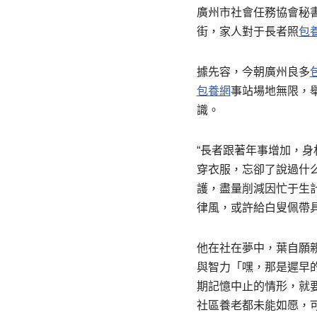
廣州市社會任務協會秘書
街，家人對于長者照
包
據先容，今朝廣州良多
包養網
事站場地無限，
識。
“長者跟著年事增加，
穿衣服，忘卻了說過什
護，盡量削減因忙于生
律風，或許給白叟佩帶
他在社在夢中，葉自願
與智力「嘿，那是遲早
期記憶中止的情形，就
社區養老都未能如愿，