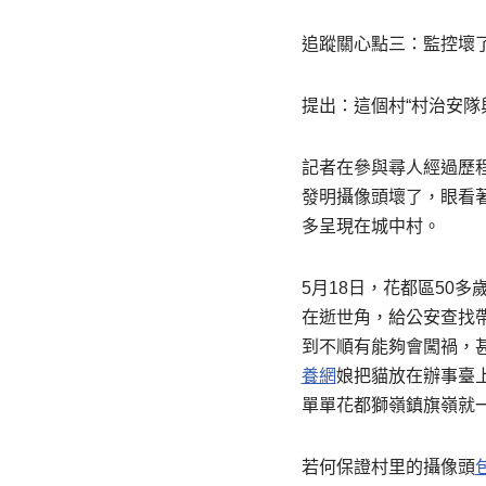
追蹤關心點三：監控壞
提出：這個村“村治安隊
記者在參與尋人經過歷
發明攝像頭壞了，眼看
多呈現在城中村。
5月18日，花都區50
在逝世角，給公安查找
到不順有能夠會闖禍，
養網
娘把貓放在辦事臺
單單花都獅嶺鎮旗嶺就
若何保證村里的攝像頭