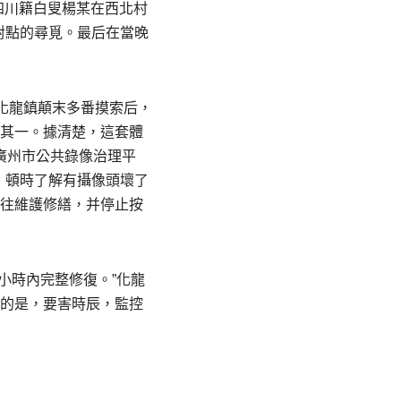
歲四川籍白叟楊某在西北村
對點的尋覓。最后在當晚
化龍鎮顛末多番摸索后，
是其一。據清楚，這套體
廣州市公共錄像治理平
，頓時了解有攝像頭壞了
司往維護修繕，并停止按
小時內完整修復。”化龍
要的是，要害時辰，監控