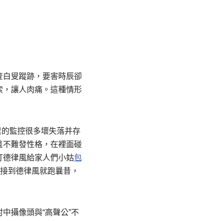
查白叟蹤跡，要害時辰卻
索，讓人肉痛。這種情形
里的監控很多壞失落并存
且不難發性格，在裡面碰
打德律風給家人們小姑
包
一接到德律風就跑曩昔，
中攝像頭與“高聲公”不