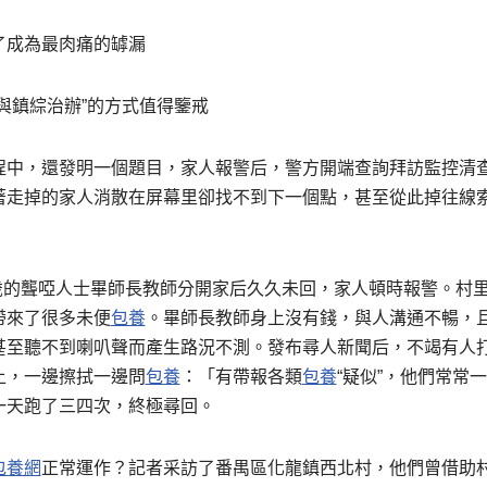
了成為最肉痛的罅漏
與鎮綜治辦”的方式值得鑒戒
程中，還發明一個題目，家人報警后，警方開端查詢拜訪監控清
著走掉的家人消散在屏幕里卻找不到下一個點，甚至從此掉往線
多歲的聾啞人士畢師長教師分開家后久久未回，家人頓時報警。村
帶來了很多未便
包養
。畢師長教師身上沒有錢，與人溝通不暢，
甚至聽不到喇叭聲而產生路況不測。發布尋人新聞后，不竭有人
上，一邊擦拭一邊問
包養
：「有帶報各類
包養
“疑似”，他們常常
一天跑了三四次，終極尋回。
包養網
正常運作？記者采訪了番禺區化龍鎮西北村，他們曾借助村