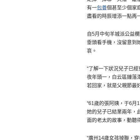
有一
包養
個甚至少個家庭
盡看的時辰增添一點再
自5月中旬羊城派公益欄
垂頭看手機，沒留意到
哀。
“了解一下狀況兒子已經
夜年頭一，白云區鐘落
若回家，就是父親節最
“61歲的張阿姨，于6
她的兒子已結業兩年，
面的老太的故事，動聽
“廣州14歲女孩掉聯，