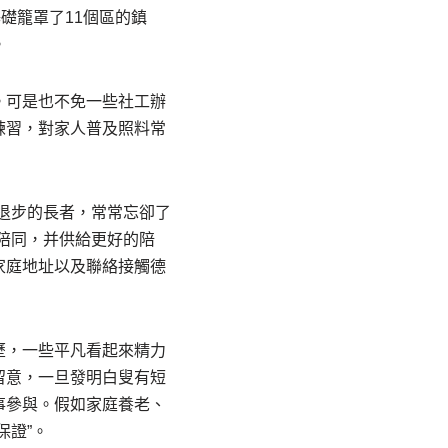
礎籠罩了11個區的鎮
。
。可是也不免一些社工辦
練習，對家人普及照料常
退步的長者，常常忘卻了
陪同，并供給更好的陪
家庭地址以及聯絡接觸德
歷，一些平凡看起來精力
留意，一旦發明白叟有短
事參與。假如家庭養老、
保證”。