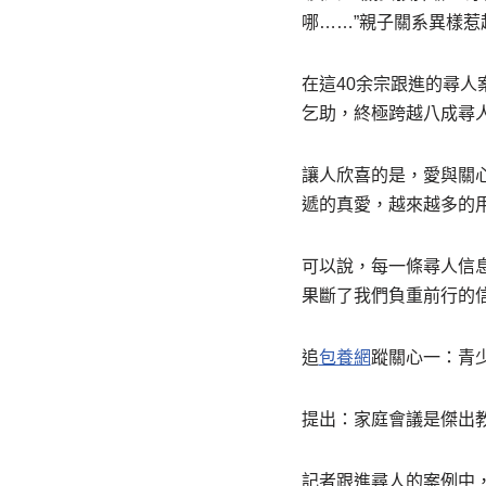
哪……”親子關系異樣惹
在這40余宗跟進的尋
乞助，終極跨越八成尋
讓人欣喜的是，愛與關
遞的真愛，越來越多的用
可以說，每一條尋人信
果斷了我們負重前行的
追
包養網
蹤關心一：青
提出：家庭會議是傑出
記者跟進尋人的案例中，