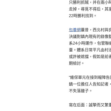
只勝利抓賊，并在兩小
走掉，尋覓不得后，其
22時勝利找到。
包養網
曩昔，西北村與
決議對鎮內現有的錄像
系24小時運作，包管
臺。體系日常平凡由村
或許被遮擋，假如是前
期檢討。
“維保單元在接到報障告
鎮一位擔任人告知記者
不失落鏈子。
寫在后面：誠摯而又繁