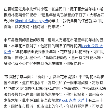
在惠城區江北水北新村小區一花店門口，擺了百余盆年桔，老
板娘林密斯告知記者：“這些年桔均已被預約下訂了，大都為四
周小區
Klook 中信line pay卡
的業主，我們此刻的任務就是相助
養護，顧客要時，隨時可上門來取。”
市平易近黃師長教師表現，惠州人有逛花市購置年花年桔的習
氣，本年花市撤消了，他將目的瞄準了四周花店
Klook 永豐 大
衛卡
。“年花年桔重要是襯托年味，花店辦事比花市好，可相助
養護，價錢也比擬公允。”黃師長教師說，惠州有良多花木場，
身邊也有不少伴侶選擇到花木場購置，也很便利。
“宋微敲了敲桌面：「你好。」當地花市開辦，不單對花木場影
響不年夜，還在某種水平上為其供給了一個市場契機，將原有
的‘花市客流’引向花木場和花草門店，拓增銷路。”藝術郎花木場
張師長教師已在惠州運營花木場多年，他告知記者，惠州有不
少花木場，此中在湖山花草市場就
Klook 永豐 大戶卡
有二三十
家，固然花市撤消，但市場上的年花、年桔品種齊備，可以或