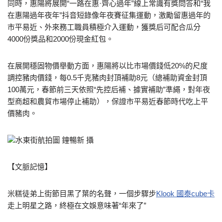
同時，惠陽將展開“一路在惠·齊心過年”線上常識有獎問答和“我
在惠陽過年夜年”抖音短錄像年夜賽征集運動，激勵留惠過年的
市平易近、外來務工職員積極介入運動，獲獎后可配合瓜分
4000份獎品和2000份現金紅包。
在展開穩固物價舉動方面，惠陽將以比市場價錢低20%的尺度
調控豬肉價錢，每0.5千克豬肉封頂補助8元（總補助資金封頂
100萬元，春節前三天依照“先控后補、據實補助”準繩，對年夜
型商超和農貿市場停止補助），保證市平易近春節時代吃上平
價豬肉。
水東街航拍圖 鐘暢新 攝
【文脈記憶】
米糕徒弟上街節目黑了葉的名聲，一個步驟步
Klook 國泰cube卡
走上明星之路，終極在文娛意味著“年來了”