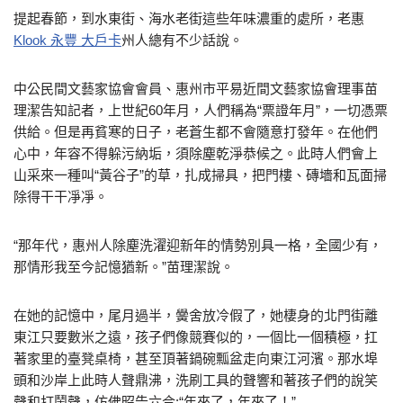
提起春節，到水東街、海水老街這些年味濃重的處所，老惠
Klook 永豐 大戶卡
州人總有不少話說。
中公民間文藝家協會會員、惠州市平易近間文藝家協會理事苗
理潔告知記者，上世紀60年月，人們稱為“票證年月”，一切憑票
供給。但是再貧寒的日子，老蒼生都不會隨意打發年。在他們
心中，年容不得躲污納垢，須除塵乾淨恭候之。此時人們會上
山采來一種叫“黃谷子”的草，扎成掃具，把門樓、磚墻和瓦面掃
除得干干凈凈。
“那年代，惠州人除塵洗濯迎新年的情勢別具一格，全國少有，
那情形我至今記憶猶新。”苗理潔說。
在她的記憶中，尾月過半，黌舍放冷假了，她棲身的北門街離
東江只要數米之遠，孩子們像競賽似的，一個比一個積極，扛
著家里的臺凳桌椅，甚至頂著鍋碗瓢盆走向東江河濱。那水埠
頭和沙岸上此時人聲鼎沸，洗刷工具的聲響和著孩子們的說笑
聲和打鬧聲，仿佛昭告六合:“年來了，年來了！”