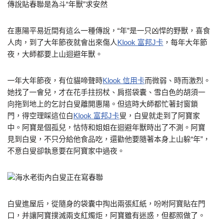
傳說貼春聯是為斗“年獸”求安然
在惠陽平易近間有這么一種傳說，“年”是一只凶悍的野獸，喜食
人肉，到了大年節夜就會出來傷人
Klook 富邦J卡
，每年大年節
夜，大師都要上山迴避年獸。
一年大年節夜，有位貓啼聲時
Klook 信用卡
而微弱、時而激烈。
她找了一會兒，才在花手拄拐杖、肩搭袋囊、雪白色的胡須一
向拖到地上的乞討白叟離開惠陽。但這時大師都忙著封窗鎖
門，得空理睬這位白
Klook 富邦J卡
叟，白叟就走到了阿寶家
中。阿寶是個孤兒，怙恃和姐姐在迴避年獸時出了不測。阿寶
見到白叟，不只分給他食品吃，還勸他要隨著本身上山躲“年”，
不意白叟卻執意要在阿寶家中過夜。
海水老街內白叟正在寫春聯
白叟進屋后，從隨身的袋囊中掏出兩張紅紙，吩咐阿寶貼在門
口，并讓阿寶撲滅兩支紅燭炬，阿寶雖有迷惑，但都照做了。