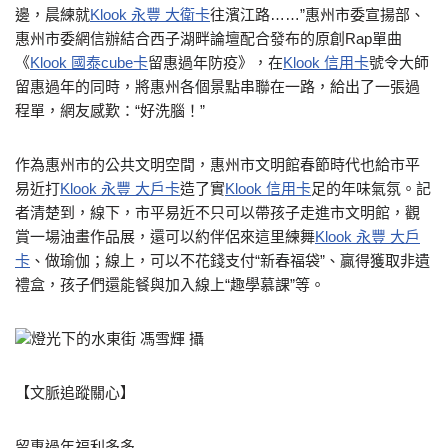
邊，晨練就
Klook 永豐 大衛卡
往濱江路……”惠州市委宣揚部、
惠州市委網信辦結合西子湖畔論壇配合發布的原創Rap單曲
《
Klook 國泰cube卡
留惠過年防疫》，在
Klook 信用卡
號令大師
留惠過年的同時，將惠州各個景點串聯在一路，給出了一張過
程單，網友感歎：“好洗腦！”
作為惠州市的公共文明空間，惠州市文明館春節時代也給市平
易近打
Klook 永豐 大戶卡
造了實
Klook 信用卡
足的年味氣氛。記
者清楚到，線下，市平易近不只可以帶孩子走進市文明館，觀
賞一場油畫作品展，還可以約伴侶來這里練舞
Klook 永豐 大戶
卡
、做瑜伽；線上，可以不花錢支付“新春福袋”、贏得獲取非遺
禮盒，孩子們還能餐與加入線上“趣學慕課”等。
燈光下的水東街 馮雪輝 攝
【文脈追蹤關心】
留惠過年福利多多