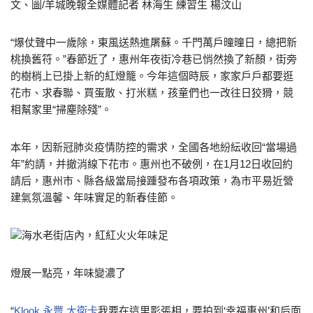
文、圖/羊城晚報全媒體記者 林海生 練習生 楊汶山
“爆仗聲中一歲除，東風送熱進屠蘇。千門萬戶曈曈日，總把新
桃換舊符。”春節近了，惠州年夜街冷巷已悄然換了新顏，街旁
的樹梢上已掛上新的紅燈籠。今年這個時辰，家家戶戶都要逛
花市、求春聯、買蛋散、打米糕，孩童們也一改往日狡猾，競
相幫家里“掃塵除殘”。
本年，因新冠肺炎疫情防控的需求，全國各地紛紜收回“當場過
年”約請，并撤消線下花市。惠州也不破例，在1月12日收回約
請后，惠州市、縣各級當局接踵發布各項政策，為市平易近營
建氣氛溫馨、年味實足的新春佳節。
海水老街店內，紅紅火火年味足
燈展一點亮，年味變濃了
“
Klook 永豐 大衛卡
我要在這里影張相，要拍到‘幸福惠州’和后面