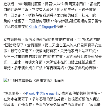
進夜后，“年”離開村莊里，循著“人味”沖到阿寶家門口，卻被門
口的紅紙晃了眼，它沒有人愛好「他人的孩子」。孩子撇撇
嘴，回身跑了。透過院墻看到房子里閃耀的紅光，紅光一跳一
跳的，像極了一只怪獸的眼睛，“年”錯將點著紅燭炬的屋子當作
了比它還年夜的
Klook 台新gogo卡
怪獸。
就在這時辰，院內又傳來“噼噼啪啪”的炸響聲，“年”認為面前的
“怪獸”發怒了，倉促而逃。第二天出亡回來的人們見阿寶平安無
事，獵奇心差遣下，便涌向阿寶家，只見他家門上貼著紅紙，
院里一堆未燃盡的鞭炮仍在“噼啪”炸響，屋內兩只紅燭炬還發著
光……后來，每逢大年節，大師城市在門口貼上紅紙放鞭第一
章炮，后來演化成在紅紙上寫吉利寄語，便成了此刻的春聯。
2月5日羊城晚報《惠州文脈》版面圖
“除惠陽外，不
Klook 中信line pay卡
少處所都傳播著這個傳說。”
在海水老街寫了30多年春聯的葉徒弟說，他很愛好跟他人講這
個故事，在他看來，故事的寄意弘遠過它的真正的性，“故事能