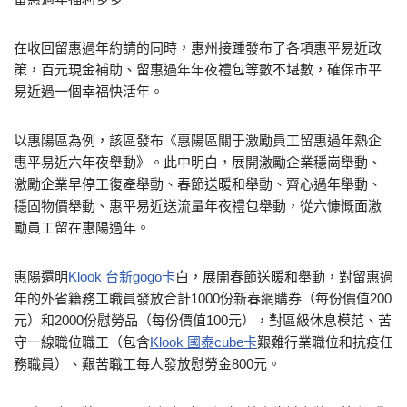
在收回留惠過年約請的同時，惠州接踵發布了各項惠平易近政
策，百元現金補助、留惠過年年夜禮包等數不堪數，確保市平
易近過一個幸福快活年。
以惠陽區為例，該區發布《惠陽區關于激勵員工留惠過年熱企
惠平易近六年夜舉動》。此中明白，展開激勵企業穩崗舉動、
激勵企業早停工復產舉動、春節送暖和舉動、齊心過年舉動、
穩固物價舉動、惠平易近送流量年夜禮包舉動，從六慷慨面激
勵員工留在惠陽過年。
惠陽還明
Klook 台新gogo卡
白，展開春節送暖和舉動，對留惠過
年的外省籍務工職員發放合計1000份新春網購券（每份價值200
元）和2000份慰勞品（每份價值100元），對區級休息模范、苦
守一線職位職工（包含
Klook 國泰cube卡
艱難行業職位和抗疫任
務職員）、艱苦職工每人發放慰勞金800元。