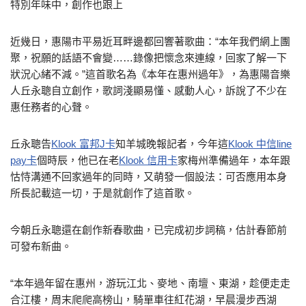
特別年味中，創作也跟上
近幾日，惠陽市平易近耳畔邊都回響著歌曲：“本年我們網上團
聚，祝願的話語不會變……錄像把懷念來連線，回家了解一下
狀況心緒不減。”這首歌名為《本年在惠州過年》，為惠陽音樂
人丘永聰自立創作，歌詞淺顯易懂、感動人心，訴說了不少在
惠任務者的心聲。
丘永聰告
Klook 富邦J卡
知羊城晚報記者，今年這
Klook 中信line
pay卡
個時辰，他已在老
Klook 信用卡
家梅州準備過年，本年跟
怙恃溝通不回家過年的同時，又萌發一個設法：可否應用本身
所長記載這一切，于是就創作了這首歌。
今朝丘永聰還在創作新春歌曲，已完成初步詞稿，估計春節前
可發布新曲。
“本年過年留在惠州，游玩江北、麥地、南壇、東湖，趁便走走
合江樓，周末爬爬高榜山，騎單車往紅花湖，早晨漫步西湖