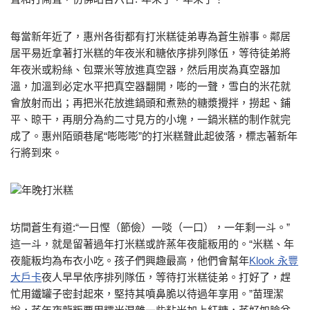
每當新年近了，惠州各街都有打米糕徒弟專為蒼生辦事。鄰居
居平易近拿著打米糕的年夜米和糖依序排列隊伍，等待徒弟將
年夜米或粉絲、包粟米等放進真空器，然后用炭為真空器加
溫，加溫到必定水平把真空器翻開，嘭的一聲，雪白的米花就
會放射而出；再把米花放進鍋頭和煮熟的糖漿攪拌，撈起、鋪
平、晾干，再朋分為約二寸見方的小塊，一鍋米糕的制作就完
成了。惠州陌頭巷尾“嘭嘭嘭”的打米糕聲此起彼落，標志著新年
行將到來。
年晚打米糕
坊間蒼生有道:“一日慳（節儉）一啖（一口），一年剩一斗。”
這一斗，就是留著過年打米糕或許蒸年夜龍粄用的。“米糕、年
夜龍粄均為布衣小吃。孩子們興趣最高，他們會幫年
Klook 永豐
大戶卡
夜人早早依序排列隊伍，等待打米糕徒弟。打好了，趕
忙用鐵罐子密封起來，堅持其噴鼻脆以待過年享用。”苗理潔