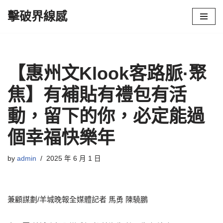
擊破界線感
Skip
to
content
【惠州文Klook客路脈·聚
焦】有補貼有禮包有活
動，留下的你，必定能過
個幸福快樂年
by
admin
2025 年 6 月 1 日
兼顧謀劃/羊城晚報全媒體記者 馬勇 陳驍鵬