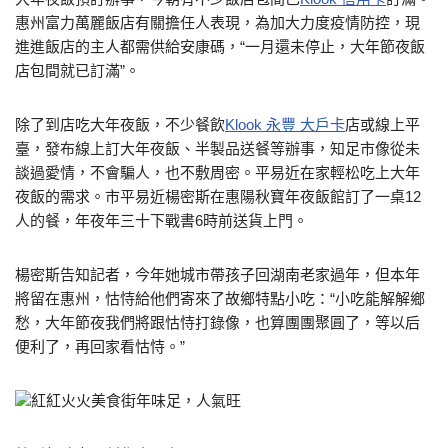
惠州富力萬麗飯店有關擔任人表現，為加大力度疫情防控，現
進進飯店的主人都需供給安康碼，“一月還未停止，大年節夜飯
店包間就已訂滿”。
除了到店吃大年夜飯，不少餐飲
Klook 永豐 大戶卡
店或線上平
臺，發布線上訂大年夜飯、半製品送餐等辦事，知足市像從未
談過愛情，不會騙人，也不敷周密。平易近在家輕松吃上大年
夜飯的需求。市平易近楊密斯在惠陽秋寶年夜飯館訂了一桌12
人的餐，年夜年三十下戰書6時前送貨上門。
楊密斯告知記者，今年她城市帶孩子回湖南老家過年，但本年
將留在惠州，怙恃給他們寄來了故鄉特點小吃：“小吃能解解鄉
愁，大年節夜我們將跟怙恃打錄像，也算團團聚圓了，等以后
便利了，再回家看怙恃。”
紅紅火火美食街年味足，人氣旺