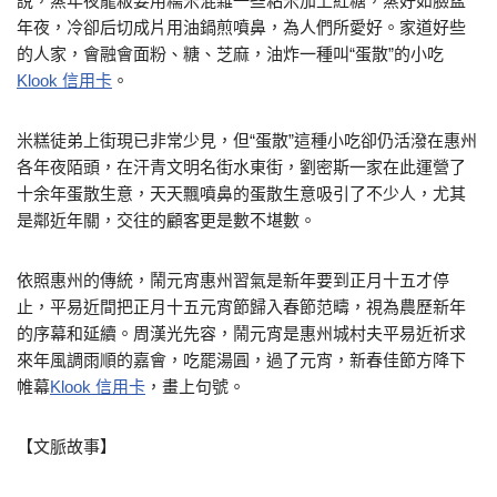
說，蒸年夜龍粄要用糯米混雜一些粘米加上紅糖，蒸好如臉盆
年夜，冷卻后切成片用油鍋煎噴鼻，為人們所愛好。家道好些
的人家，會融會面粉、糖、芝麻，油炸一種叫“蛋散”的小吃
Klook 信用卡
。
米糕徒弟上街現已非常少見，但“蛋散”這種小吃卻仍活潑在惠州
各年夜陌頭，在汗青文明名街水東街，劉密斯一家在此運營了
十余年蛋散生意，天天飄噴鼻的蛋散生意吸引了不少人，尤其
是鄰近年關，交往的顧客更是數不堪數。
依照惠州的傳統，鬧元宵惠州習氣是新年要到正月十五才停
止，平易近間把正月十五元宵節歸入春節范疇，視為農歷新年
的序幕和延續。周漢光先容，鬧元宵是惠州城村夫平易近祈求
來年風調雨順的嘉會，吃罷湯圓，過了元宵，新春佳節方降下
帷幕
Klook 信用卡
，畫上句號。
【文脈故事】