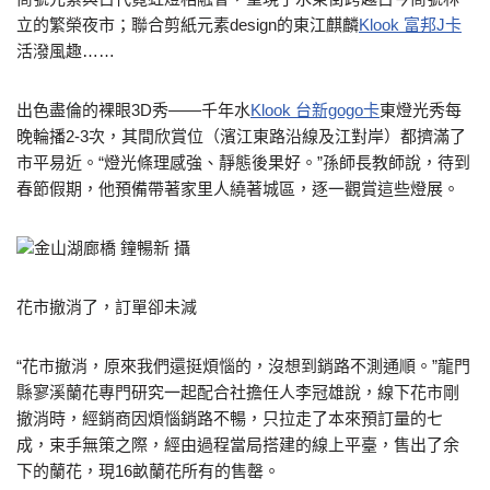
立的繁榮夜市；聯合剪紙元素design的東江麒麟
Klook 富邦J卡
活潑風趣……
出色盡倫的裸眼3D秀——千年水
Klook 台新gogo卡
東燈光秀每
晚輪播2-3次，其間欣賞位（濱江東路沿線及江對岸）都擠滿了
市平易近。“燈光條理感強、靜態後果好。”孫師長教師說，待到
春節假期，他預備帶著家里人繞著城區，逐一觀賞這些燈展。
金山湖廊橋 鐘暢新 攝
花市撤消了，訂單卻未減
“花市撤消，原來我們還挺煩惱的，沒想到銷路不測通順。”龍門
縣寥溪蘭花專門研究一起配合社擔任人李冠雄說，線下花市剛
撤消時，經銷商因煩惱銷路不暢，只拉走了本來預訂量的七
成，束手無策之際，經由過程當局搭建的線上平臺，售出了余
下的蘭花，現16畝蘭花所有的售罄。