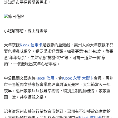
許知足市平易近購置需求。
節日花燈
小吃解鄉愁，線上能團聚
大年夜飯
Klook 信用卡
是春節的重頭戲，惠州人的大年夜飯不只
要色噴鼻味俱全，還要講求好意頭。如雞寄意“有計有謀”，魚寄
意“年年有余”、生菜寄意“投機倒把”等，可謂一道菜一個“意
頭”，一餐飯吃出來年心想事成。
中公民間文藝家協
Klook 信用卡
會
Klook 永豐 大衛卡
會員、惠州
市平易近間文藝家協會常務理事周漢光先容，大年節當天一年
夜早，惠州家家戶戶殺雞宰鵝鴨，特別烹制應節佳肴，家家團
圓一堂，共享嫡親之樂。
記者從惠州市餐飲行業協會清楚到，惠州有不少餐飲商家供給
大年夜飯預訂辦事，今朝有不少飯店包間已
Klook 信用卡
訂滿。