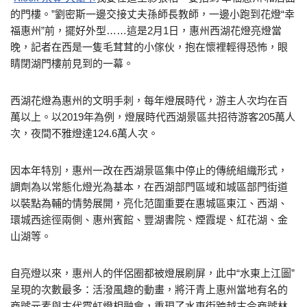
的門樓。”劉密斯一邊交接丈夫孫師長教師，一邊小跑到花燈“幸
福惠州”前，擺好外型……這是2月1日，惠州西湖花燈亮燈當
晚，記者在西是一隻毛茸茸的小傢伙，抱在懷裡輕得恐怖，眼
睛閉湖門樓前見到的一幕。
西湖花燈為惠州的文明手刺，每年燈展時代，游主人次均在百
萬以上。以2019年為例，燈展時代西湖景區共招待游客205萬人
次，夜間不雅燈達124.6萬人次。
因本年特別，惠州一改在西湖景區集中停止的傳統組織形式，
調劑為以常態化燈光為基本，在西湖部門區域和城區部門街道
以裝點為輔的情勢展開，亮化范圍重要在惠城區東江、西湖、
環城西途徑兩側、惠州賓館、豐湖書院、煙霞堤、紅花湖、金
山湖等。
自亮燈以來，惠州人的伴侶圈都被燈展刷屏，此中“水東上江圖”
呈現的次數最多：活潑風趣的動畫，將汗青上惠州當地有名的
商號元素與古代霓虹燈相融會，重現了水東街跨越古今商號林