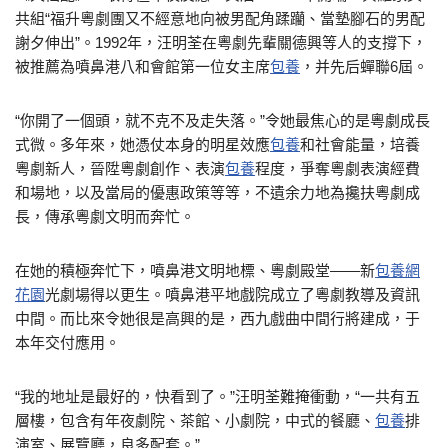
共組“福升粵劇團又不經意地向被男配角蹂躪、當墊腳石的男配
謝夕伸出”。1992年，汪明荃在粵劇先輩關德興等人的支撐下，
被推薦為噴鼻港八和會館第一位女主席
包養
，并先后蟬聯6屆。
“你開了一個頭，就不克不及走失落。”令她最焦心的是粵劇成長
式微。多年來，她憑仗本身的明星效應
包養
和社會能量，培養
粵劇新人，晉陞粵劇創作、表演
包養
程度，爭奪粵劇表演經費
和場地，以及當局的優惠政策等等，不遺余力地為攙扶粵劇成
長，傳承粵劇文明而奔忙。
在她的積極奔忙下，噴鼻港文明地標、粵劇殿堂——新
包養網
花園
光劇場得以更生。噴鼻港平地戲院成立了粵劇教導及資訊
中間。而比來令她很是高興的是，西九戲曲中間行將建成，于
本年交付應用。
“我的地址是最好的，快看到了。”汪明荃難掩衝動，“一共有五
層樓，包含有年夜劇院、茶館、小劇院，中式的餐廳、
包養
排
演室、展覽廳，良多配套。”