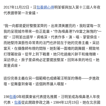
2017年11月22日，汪
包養網心得
明荃餐與加入第十三屆人年夜
代表選舉第一次會議。
“我一向都是愛好整整潔齊的，出來漂美麗亮的，我盼望每一次
我的呈現城市帶來一些正能量。”作為噴鼻港TVB當之無愧的“一
姐”，汪明荃出道早，資格深，代表作多，演、唱、掌管俱佳，
而她堅持演藝性命常青的法門也許就在于她的完善主義。采訪
當天，在攝像師布燈的間隙，她對著一面墻的跳舞鏡，精致地
打理著妝容。從早上到下戰書，她只吃過幾片餅干和幾塊糖。
采訪停止，房子里桌椅必定要擺放整潔，回到本來的地位。她
是童貞座。
這份完善主義在另一個範疇也成績著汪明荃的傳奇——步進政
壇。從舞臺到會場，這個跨界讓人嘆服。
198
包養
0年經廣東省代表提名推薦，汪明荃成為噴鼻港人年夜
代表，
包養
從此開啟參政之路。1984年12月19日，她在北京國