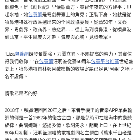
個腳色，是《創世紀》里儀態萬方、睿智年夜氣的方建平；甩
起水袖，她
包養網
是粵劇舞臺上的角兒；正裝下身，她就是從
噴鼻港特殊行政區選出來的全國政協委員。從藝50年，文娛
界、粵劇界、政商界、慈悲界……從上海到噴鼻港，從噴鼻港
到北京，平生風度與才幹、氣度與心胸，見證者眾。
“Liza
包養網
姐發奮圖強，力圖立異、不竭提高的精力，其實值
得我們敬仰。”在
包養網
汪明荃從藝50周年
包養平台推薦
世紀盛
宴上，噴鼻港特首林鄭月娥密斯的收場寄語已足見“阿姐”之稱，
名不虛傳。
情歌老是老的好
2018年，噴鼻港回回20年之后，筆者手機里的音樂APP單曲輪
迴的倒是一首1982年的復古金曲，那是兒時印在腦海中的動聽
旋律。曲調婉轉，悠揚多情，歌詞雋永，朗朗上口，在上世紀
80年月初期，汪明荃演唱的電視劇同名主題曲《萬水千山老是