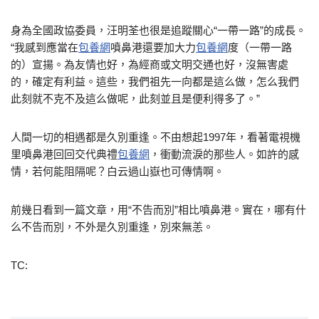
身為全國政協委員，汪明荃也很是追蹤關心“一帶一路”的成長。
“我感到應當在
包養網
噴鼻港還要加大力
包養網
度（一帶一路
的）宣揚。為友情也好，為經商或文明交通也好，沒無害處
的，確定有利益。這些，我們祖先一向都是這么做，怎么我們
此刻就不克不及這么做呢，此刻並且是便利得多了。”
人間一切的相遇都是久別重逢。不由想起1997年，看著電視機
里噴鼻港回回交代典禮
包養網
，衝動流淚的那些人。如許的感
情，若何能阻隔呢？白云過山嶽也可傳情啊。
前幾日看到一篇文章，用“不告而別”相比噴鼻港。實在，哪有什
么不告而別，不外是久別重逢，別來無恙。
TC: