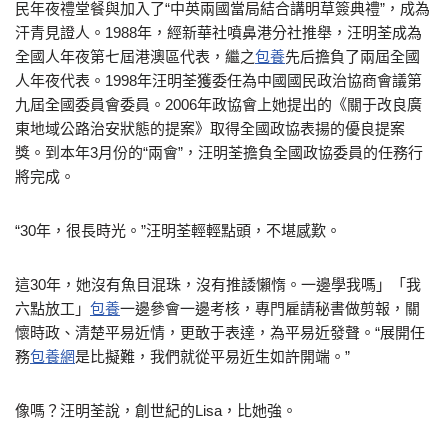
民年夜禮堂餐與加入了“中英兩國當局結合講明草簽典禮”，成為
汗青見證人。1988年，經新華社噴鼻港分社推舉，汪明荃成為
全國人年夜第七屆港澳區代表，繼之
包養
先后擔負了兩屆全國
人年夜代表。1998年汪明荃獲委任為中國國民政治協商會議第
九屆全國委員會委員。2006年政協會上她提出的《關于改良廣
東地域公路治安狀態的提案》取得全國政協表揚的優良提案
獎。到本年3月份的“兩會”，汪明荃擔負全國政協委員的任務行
將完成。
“30年，很長時光。”汪明荃輕輕點頭，不堪感歎。
這30年，她沒有魚目混珠，沒有推諉懶惰。一邊學我嗎」「我
六點放工」
包養
一邊參會一邊考核，專門雇請秘書做剪報，關
懷時政、清楚平易近情，更敢于表達，為平易近發聲。“展開任
務
包養網
是比擬難，我們就從平易近生如許開端。”
像嗎？汪明荃說，創世紀的Lisa，比她強。