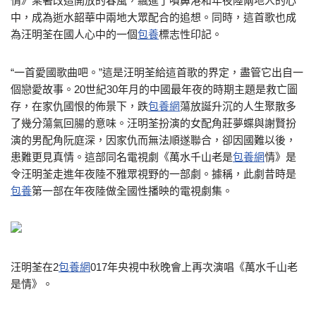
情》乘著改造開放的春風，飄進了噴鼻港和年夜陸兩地人的心
中，成為逝水韶華中兩地大眾配合的追想。同時，這首歌也成
為汪明荃在國人心中的一個
包養
標志性印記。
“一首愛國歌曲吧。”這是汪明荃給這首歌的界定，盡管它出自一
個戀愛故事。20世紀30年月的中國最年夜的時期主題是救亡圖
存，在家仇國恨的佈景下，跌
包養網
蕩放誕升沉的人生聚散多
了幾分蕩氣回腸的意味。汪明荃扮演的女配角莊夢蝶與謝賢扮
演的男配角阮庭深，因家仇而無法順遂聯合，卻因國難以後，
患難更見真情。這部同名電視劇《萬水千山老是
包養網
情》是
令汪明荃走進年夜陸不雅眾視野的一部劇。據稱，此劇昔時是
包養
第一部在年夜陸做全國性播映的電視劇集。
汪明荃在2
包養網
017年央視中秋晚會上再次演唱《萬水千山老
是情》。