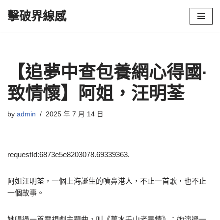
擊破界線感
Skip
to
content
【追夢中查包養網心得國·
致情懷】阿姐，汪明荃
by
admin
2025 年 7 月 14 日
requestId:6873e5e8203078.69339363.
阿姐汪明荃，一個上海誕生的噴鼻港人，不止一首歌，也不止
一個故事。
她唱過一首電視劇主題曲，叫《萬水千山老是情》；她演過一