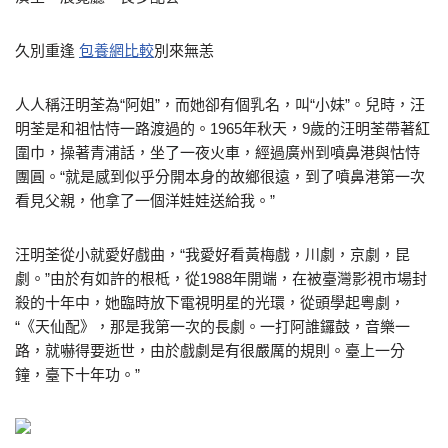
久別重逢
包養網比較
別來無恙
人人稱汪明荃為“阿姐”，而她卻有個乳名，叫“小妹”。兒時，汪
明荃是和祖怙恃一路渡過的。1965年秋天，9歲的汪明荃帶著紅
圍巾，操著青浦話，坐了一夜火車，經過廣州到噴鼻港與怙恃
團圓。“就是感到似乎分開本身的故鄉很遠，到了噴鼻港第一次
看見父親，他拿了一個洋娃娃送給我。”
汪明荃從小就愛好戲曲，“我愛好看黃梅戲，川劇，京劇，昆
劇。”由於有如許的根柢，從1988年開端，在被臺灣影視市場封
殺的十年中，她臨時放下電視明星的光環，從頭學起粵劇，
“《天仙配》，那是我第一次的長劇。一打阿誰鑼鼓，音樂一
路，就嚇得要逝世，由於戲劇是有很嚴厲的規則。臺上一分
鐘，臺下十年功。”