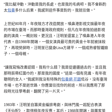
“我比擬沖動，沖動是我的長處，也是我的毛病吧。我不會斟酌
太
包養
多什么后果，我感到這件事是對的，我就往做。”
上世紀80年月，年夜陸方才改造開放，噴鼻港影視文娛最年夜
的市場在臺灣。而那時臺灣政府規則，但凡在年夜陸拍過影視
劇的演員，一概封殺。更況且，汪明荃還當上了噴鼻港人年夜
代表。自1988年開端，一個女演員最可貴的黃金十年就被抹殺
了，再現熒屏時，汪明荃已變身Lisa方建平，一個成熟睿智鐵娘
子，一個母親。
“讓我寫悔改書認錯，我有什么錯？我是從邊疆過去的，並且我
那時辰帶紅圍巾的，那是我的國度。”這是一個有見識、有年夜
聰明的女人。“我感到我沒有特殊的
包養網 花園
低谷，沒有臺灣
市場，也不是逝世路，你應當往找你的前途，所以我應用了那
段時光往學粵劇，翻開了另一片天。”
1983年，汪明荃自籌資金編排粵劇，與林門風一起配合表演
《天仙配》，取得極年夜反應。其后，1988年開端，與羅家英