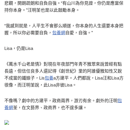
悲觀，開朗疏朗和自負自強。“有山川為你見證，你仍是應當保
持你本身。”汪明荃也是以此鼓勵本身。
“我感到就是，人平生不會那么順遂，你本身的人生還要本身把
握，所以你必需要自負，
包養網
自愛，自強。”
Lisa，仍是Lisa
《萬水千山老是情》對現在年夜部門年青不雅眾來說曾經有點
長遠，但信任良多人還記得《創世紀》里的阿誰優雅知性又銳
不成當的鐵娘子，Lis
包養
a方建平。人們都說，Lisa汪和Lisa方
很像，而汪明荃說，此Lisa非彼Lisa。
不像嗎？劇中的方建平，政商兩界，游刃有余。劇外的汪明
包
養網
荃，在文藝界、政商界，也不遑多讓。