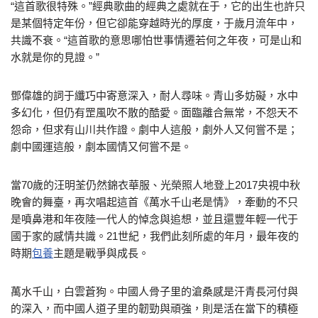
“這首歌很特殊。”經典歌曲的經典之處就在于，它的出生也許只
是某個特定年份，但它卻能穿越時光的厚度，于歲月流年中，
共識不衰。“這首歌的意思哪怕世事情遷若何之年夜，可是山和
水就是你的見證。”
鄧偉雄的詞于纖巧中寄意深入，耐人尋味。青山多妨礙，水中
多幻化，但仍有罡風吹不散的酷愛。面臨離合無常，不怨天不
怨命，但求有山川共作證。劇中人這般，劇外人又何嘗不是；
劇中國運這般，劇本國情又何嘗不是。
當70歲的汪明荃仍然錦衣華服、光榮照人地登上2017央視中秋
晚會的舞臺，再次唱起這首《萬水千山老是情》，牽動的不只
是噴鼻港和年夜陸一代人的悼念與追想，並且還豐年輕一代于
國于家的感情共識。21世紀，我們此刻所處的年月，最年夜的
時期
包養
主題是戰爭與成長。
萬水千山，白雲蒼狗。中國人骨子里的滄桑感是汗青長河付與
的深入，而中國人道子里的韌勁與頑強，則是活在當下的積極