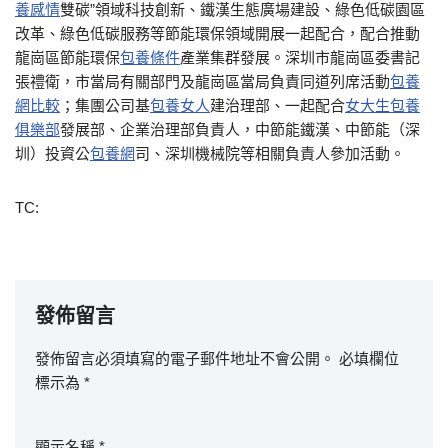
養感情
雙碳”領域科技創新、鐵漢生態廣場建設、綠色低碳園區
改革、綠色低碳服務等節能環保領域開展一起配合，配合推動
龍崗區節能環保
包養條件
產業集群發展。深圳市龍崗區委書記
張禮衛，市當局有關部門及龍崗區當局負責同道列席活動
包養
網比較
；集團公司基
包養女人
建治理部、一起配合
女大生包養
俱樂部
發展部、企業治理部負責人，中節能鐵漢、中節能（深
圳）投資公
包養網
司、深圳機械院等相關負責人參加活動。
TC:
發佈留言
發佈留言必須填寫的電子郵件地址不會公開。
必填欄位
標示為
*
顯示名稱
*