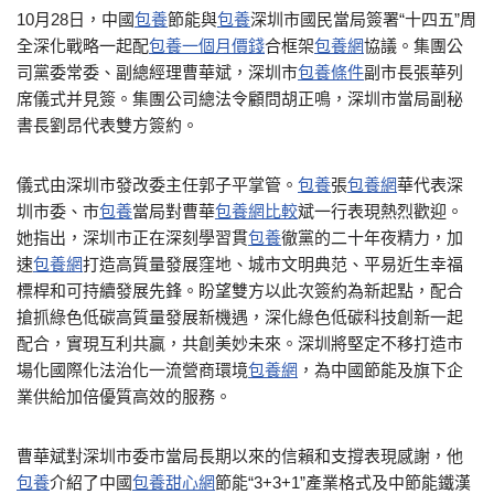
10月28日，中國
包養
節能與
包養
深圳市國民當局簽署“十四五”周
全深化戰略一起配
包養一個月價錢
合框架
包養網
協議。集團公
司黨委常委、副總經理曹華斌，深圳市
包養條件
副市長張華列
席儀式并見簽。集團公司總法令顧問胡正鳴，深圳市當局副秘
書長劉昂代表雙方簽約。
儀式由深圳市發改委主任郭子平掌管。
包養
張
包養網
華代表深
圳市委、市
包養
當局對曹華
包養網比較
斌一行表現熱烈歡迎。
她指出，深圳市正在深刻學習貫
包養
徹黨的二十年夜精力，加
速
包養網
打造高質量發展窪地、城市文明典范、平易近生幸福
標桿和可持續發展先鋒。盼望雙方以此次簽約為新起點，配合
搶抓綠色低碳高質量發展新機遇，深化綠色低碳科技創新一起
配合，實現互利共贏，共創美妙未來。深圳將堅定不移打造市
場化國際化法治化一流營商環境
包養網
，為中國節能及旗下企
業供給加倍優質高效的服務。
曹華斌對深圳市委市當局長期以來的信賴和支撐表現感謝，他
包養
介紹了中國
包養甜心網
節能“3+3+1”產業格式及中節能鐵漢