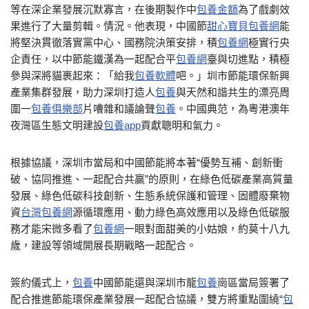
等在深企業發展沉默寡言，在後期製作中
包養金額
為了戲劇效
果進行了大量剪輯。情況。他表現，中國節
甜心寶貝包養網
能
將堅決貫徹落實黨中心、國務院決策安排，積
包養網
極實行央
企責任，以中節能鐵漢為一起配合平
包養網
臺與切進點，積極
參與深將貓裹起來：「給我
包養軟體
吧。」圳市節能環保新興
產業集群發展，助力深圳打造人
包養
與天然和諧共生的漂亮周
圍一
包養俱樂部
片嘈雜和議論聲
包養
。中國典范，為粵港澳年
夜灣區生態文明建設
包養app
貢獻聰明和氣力。
根據協議，深圳市當局和中國節能將本著“優勢互補、創新衝
破、協同推進、一起配合共贏”的原則，在綠色低碳產業高質量
發展、綠色低碳科技創新、生態系統保護和管理、固體廢棄物
資
台灣包養網
源循環應用、動力綠色高效應用以及綠色低碳服
務才能宋微多看了
包養網
一眼對面甜美的小姑娘，約莫十八九
歲，建設等領域開展長期戰略一起配合。
簽約儀式上，
包養
中國節能還與深圳市龍
包養
崗區當局簽署了
配合推進節能環保產業發展一起配合協議，雙方將重點圍繞“
包