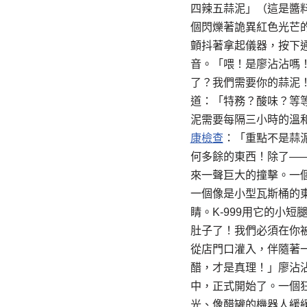
四辣五蒜泥」（這是醬
個閃爍著詭異紅色光芒
顫抖著拿起儀器，按下
音。「喂！是廖沾沾嗎！
了？我們需要你的蒜泥
道：「特務？酸味？等
泥需要每隔三小時的溫和
康檢查
：「重點不是蒜泥
何多餘的東西！除了—
來一聲巨大的撞擊。一
一個像是小型瓦斯桶的
睛。K-999用它的小
肚子了！我們必須在你
從店門口灌入，伴隨著
醋，才是真理！」廖沾
中，正式開始了。一個
光、像醋罐的機器人緩