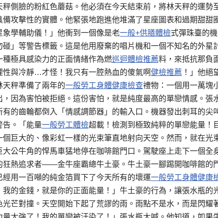
天秤側臉的粉紅色蘑菇。他必須在今天結束前，將林天秤的運勢
具備攻擊性的實體。他緊張地跑進他堆滿了星座圖表和過期甜甜
星象學輔助儀！」他衝到一個像是老
一般+供膳體檢
式彈珠臺的機
勿碰」等警告標籤。這是他用廢棄的唱片機和一個不知名的外星
一種極具感染力的正面情緒作為燃
巡迴體檢推薦
料，來抵抗那負
理性與冷靜…才怪！我只有一腔熱血的傻氣啊
健檢推薦
！」他絕
林天秤準備了兩年的
一般勞工身體健康檢查
禮物：一個用一萬塊
出，因為害怕被拒絕。這份害怕，就是純度最高的單戀情感。張
所有的齒輪都倒入「情感調節器」的輸入口。機器發出刺耳的尖
警告。「能量
一般勞工體檢
超載！檢測到極致純粹的單戀能量！
一個巨大的、像彩虹一樣的光束筆直地射向天空。然而，就在光
巨大公牛角的悍馬車猛地停在咖啡館門口。駕駛座上走下一個全
的狂熱追求者——金牛座霸總牛土豪。牛土豪一腳踢開咖啡館的
已經用一百噸的純金箔買下了今天所有的壞運
一般勞工身體健康
！我的金錢，就是你的正面能量！」牛土豪的行為，讓張水瓶的
色光芒對撞。天空開始下起了荒謬的雨。雨點不是水，而是閃耀
力量太強了！我的單戀被汙染了！」張水瓶大喊。他知道，如果