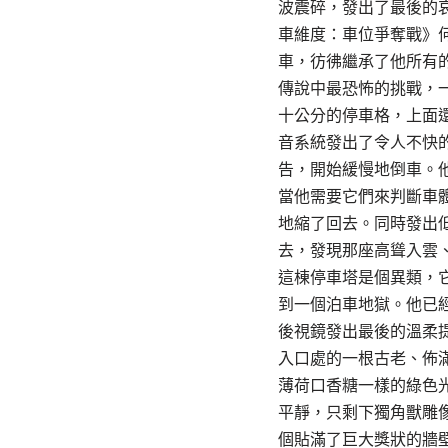
波震碎，發出了最後的
車維度：車位爭奪戰》
車，彷彿繼承了他所有
傳說中最恐怖的挑戰，
十公分的停車格，上面
音系統發出了令人不快
告，開始緩慢地倒車。
當他需要它們來判斷車
地縮了回去。同時發出
去，發現那座高聳入雲
這棟停車塔是個異類，
到一個泊車地獄。他已
後視鏡發出最後的溫柔
入口處的一根古老、佈
薄荷口香糖一樣的綠色
平靜，只剩下獨角獸雕
個貼滿了巨大獎狀的牆