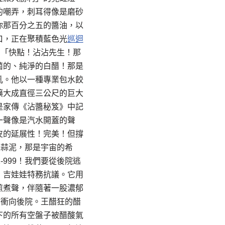
的嘲弄，刺耳得像是磨砂
你那百分之五的醬油，以
口，正在聚積藍色光
巡迴
。「快點！沾沾先生！那
菌的、純淨的白醋！那是
吼。他以一種專業包水餃
擴大成直徑三公尺的巨大
是家傳《沾醬秘笈》中記
一聲像是汽水開蓋的聲
皮的延展性！完美！但撐
老蒜泥，那是宇宙的希
999！我們要從後院逃
」吉娃娃特務抗議。它用
煎煮聲，伴隨著一股濃郁
口衝向後院。王醋狂的醋
下的所有空盤子被醋酸氣