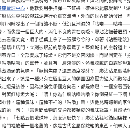
，從缸底撈起一坨濃稠的、顏色介於灰綠與土黃之間的發酵物。
健康管理中心
，他就要用手指彈一下缸邊，確保它能感受到**「溫
在廖沾沾專注於與蒜泥進行心靈交流時，外面的世界開始發出一
喇叭同時發出了一個持續不斷、低沉且潮濕的「咕嚕——咕嚕—
聲，而像是一個巨大的、消化不良的胃在哀嚎。廖沾沾皺著眉頭
出去看個究竟，順手從桌上拿了一張髒兮兮的，印著《沾醬秘笈
一腳踏出店門，立刻被眼前的景象震驚了。整條城市的主幹道上
到巷弄口，全部變成了綠燈。它們不是交替閃爍，而是固定在「
「咕嚕咕嚕」的聲音，並且有一層淡淡的、熱氣騰騰的白霧從燈
蒸煮過頭的氣味。「麵粉焦慮？還是過度發酵？」廖沾沾是個醬
聞出來了，這是一種只有在極度巨大的麵團因為壓力過大而散發
該走還是該停，因為無論從哪個方向看，都是綠燈。一個穿著西
，對著紅綠燈大喊：「喂！你為什麼咕嚕咕嚕？你倒是紅一下啊
陣心悸。這種氣味，這種不祥的「咕嚕」聲，與他兒時聽到的家
載的第一句：「當世間萬物的交通都被麵皮的氣味籠罩，且燈號
時。」「七點五個地球年…怎麼這麼快？」廖沾沾猛地衝回店裡
。暗門裡放著一個老舊的、像是古代金屬保險箱的東西。他輸入