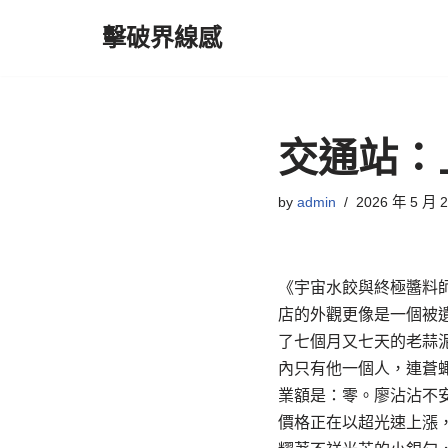
擊破界線感
Skip
to
content
交通站：
by
admin
2026 年 5 月 
《宇宙水餃與終極醬料
店的外觀更像是一個被
了七個月又七天的老蒜
內只有他一個人，連蒼
業額是：零。廖沾沾不安
價格正在以超光速上漲