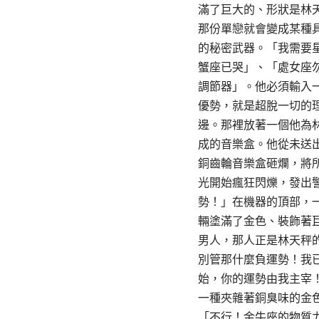
滿了巨大的、形狀是林
那份單戀就會變成某種
的秘密武器。「我需要
蟹座已哭」、「處女座
調節器」。他必須輸入
優勢，就是超脫一切的
邊。那裡放著一個他為
成的音樂盒。他從未送
銅齒輪音樂盒砸爛，將
光開始瘋狂閃爍，發出
勢！」在機器的頂部，
輛塗滿了金色、裝飾著
男人，那人正是林天秤
別管那什麼負運勢！我
始，你的運勢由我主宰
一種夾雜著銅臭味的金
「不行！金牛座的物質