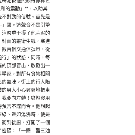
這蒜泥被他照顧得像稀世
和的震動」**，以助其
些不對勁的信號。首先是
—」聲。這聲音不是引擎
，這嚴重干擾了他蒜泥的
》封面的皺衛生紙，塞進
，數百個交通信號燈，從
通行」的狀態，同時，每
箱的頂部冒出，散發出一
料學家，對所有食物相關
出的氣味。街上的行人陷
裝的男人小心翼翼地把車
！我要向左轉！綠燈沒用
傳預言不謀而合。他想起
恒綠、聲如湯沸時，便是
，衝到後廚，打開了一個
了密碼：「一醬二醋三油