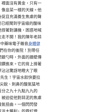
，裡面沒有黃金，只有一
、像韭菜一樣的天線。他
急促且充滿養生焦慮的聲
是已經聞到宇宙級的酸味
他捏著對講機，困惑地喊
在走不開！我的陳年老蒜
的中藥味電子雜音
身體健
我們在你的後院！別帶任
把銀勺時，外面的牆壁傳
洞鑽進來。它的背上揹著
廖沾沾驚訝地瞪大了眼
沾先生！宇宙水餃快要拉
尖銳、刺鼻的酸氣猛地
百分之九十九點九九的
，被迫從他對蒜泥的焦慮
酸氣扭曲。一個閃閃發
狂派大勝利」的霓虹燈