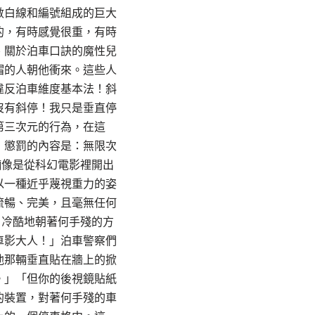
數白線和編號組成的巨大
的，有時感覺很重，有時
、關於泊車口訣的魔性兒
帽的人朝他衝來。這些人
違反泊車維度基本法！斜
沒有斜停！我只是垂直停
第三次元的行為，在這
」懲罰的內容是：無限次
輛像是從科幻電影裡開出
以一種近乎蔑視重力的姿
流暢、完美，且毫無任何
，冷酷地朝著何手殘的方
車影大人！」泊車警察們
他那輛垂直貼在牆上的掀
。」「但你的後視鏡貼紙
的裝置，對著何手殘的車