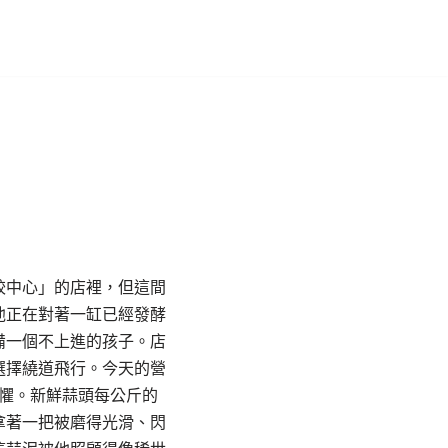
餃中心」的店裡，但這間
他正在對著一缸已經發酵
備一個不上進的孩子。店
選擇繞道飛行。今天的營
恐懼。新鮮蒜頭每公斤的
拿著一把被磨得光滑、閃