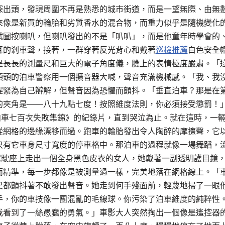
探出頭，發現周圍不再是熟悉的城市街道，而是一望無際、由無
來像是新買的輪胎和劣質香水的混合物，而重力似乎是隨機變化
試圖按喇叭，但喇叭發出的不是「叭叭」，而是他童年時學會的
耳的剎車聲，接著，一群穿著反光背心和戴著
巡檢推薦
白色安全
是長長的測量尺和巨大的電子角度儀，臉上的表情極度嚴肅。「
領頭的泊車警察用一個擴音器大喊，聲音充滿機械感。「我、我
趕緊為自己辯解，但聲音因為恐懼而顫抖。「垂直泊車？那是在
的夾角是——八十九點七度！按照維度法則，你必須接受懲罰！
手泊車七百次失敗集錦》的紀錄片，直到哭泣為止。就在這時，一
從網格的邊緣漂移而過。跑車的輪胎發出令人陶醉的摩擦聲，它
只有它車身尺寸寬度的停車格中。那泊車的過程就像一場舞蹈，
的駕駛座上走出一個全身黑色皮衣的女人，她戴著一副透明護目鏡
而精準，每一步都像是被測量過一樣，完美地落在網格線上。「
尺都顫抖著不敢發出聲音。她走到何手殘面前，輕蔑地掃了一眼
手，你的車技像一團混亂的毛線球。你污染了泊車維度的純粹性
我看到了一絲愚蠢的勇氣。」車影大人突然掏出一個像是遙控器