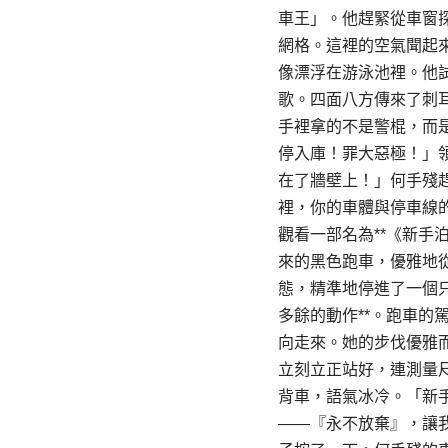
車王」。他趕緊從車窗
網格。這裡的空氣聞起
像漂浮在游泳池裡。他
歌。四面八方傳來了刺
手裡拿的不是警棍，而
停入庫！罪大惡極！」
在了牆壁上！」何手殘
裡，你的車體與停車線
觀看一部名為**《新
來的黑色跑車，優雅地
態，精準地停進了一個
多餘的動作**。跑車
向走來。她的步伐優雅
立刻立正站好，連測量
背車，語氣冰冷。「新
——『永不放棄』，讓