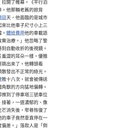
，拉開了帷幕。《平行泊
車。他那輛老舊的掀背
項目
天，他面臨的是城市
起來比他車子尺寸小上三
檔。
體檢費用
他的車載語
放棄治療。」他忽略了警
時刻自動收折的後視鏡。
片羞澀的耳朵一樣，優雅
要跳出來了。他轉頭看
頭散發出不正常的綠光。
健
敗十八次，就會被傳送
獨角獸的方向猛地偏轉。
卻擦到了停車塔三號車位
。接著，一道濃郁的、像
光芒消失後，窄巷恢復了
他的車子竟然垂直停在一
度偏差。」落款人是「倒