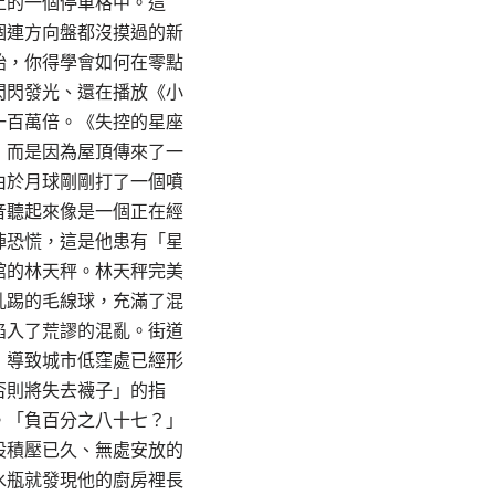
上的一個停車格中。這
個連方向盤都沒摸過的新
始，你得學會如何在零點
閃閃發光、還在播放《小
一百萬倍。《失控的星座
，而是因為屋頂傳來了一
由於月球剛剛打了一個噴
音聽起來像是一個正在經
陣恐慌，這是他患有「星
館的林天秤。林天秤完美
亂踢的毛線球，充滿了混
陷入了荒謬的混亂。街道
，導致城市低窪處已經形
否則將失去襪子」的指
。「負百分之八十七？」
股積壓已久、無處安放的
水瓶就發現他的廚房裡長