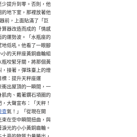
至少提升到零。否則，他
圈的地下室，那裡放著他
器前，上面貼滿了「巨
計算器改造而成的「情感
面的運勢波。「水瓶座的
望地低吼。他看了一眼腳
小小的天秤座黃銅齒輪組
水瓶咬緊牙關，將那個黃
叫，接著，彈珠臺上的燈
目標：提升天秤座運
束衝出屋頂的一瞬間，一
身肌肉、戴著鑽石項圈的
門，大聲宣布：「天秤！
檢查
氣！」「從現在開
光束在空中瞬間扭曲，與
著淚光的小小黃銅齒輪。
牛土豪的物質力量勝出，