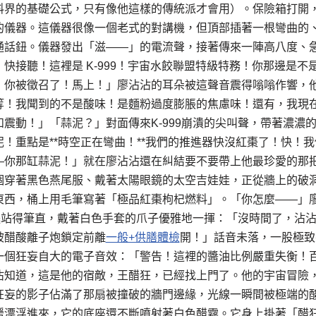
料界的基礎公式，只有像他這樣的傳統派才會用）。保險箱打開
的儀器。這儀器很像一個老式的對講機，但頂部插著一根彎曲的
通話鈕。儀器發出「滋——」的電流聲，接著傳來一陣高八度、
快接聽！這裡是 K-999！宇宙水餃聯盟特級特務！你那邊是不
！你被徵召了！馬上！」廖沾沾的耳朵被這聲音震得嗡嗡作響，
等！我聞到的不是酸味！是麵粉過度膨脹的焦慮味！還有，我現
震動！」「蒜泥？」對面傳來K-999崩潰的尖叫聲，帶著濃濃
！重點是**時空正在彎曲！**我們的推進器快沒紅棗了！快！
—你那缸蒜泥！」就在廖沾沾還在糾結要不要帶上他最珍愛的那
個穿著黑色燕尾服、戴著太陽眼鏡的太空吉娃娃，正從牆上的破
東西，桶上用毛筆寫著「極品紅棗枸杞燃料」。「你怎麼——」
短腿站得筆直，戴著白色手套的爪子優雅地一揮：「沒時間了，沾
被醋酸離子炮鎖定前離
一般+供膳體檢
開！」話音未落，一股極致
一個狂妄自大的電子音效：「警告！這裡的醬油比例嚴重失衡！
沾知道，這是他的宿敵，王醋狂，已經找上門了。他的宇宙冒險
狂妄的影子佔滿了那扇被撞破的牆門邊緣，光線一瞬間被極端的
緩漂浮進來，它的底座還不斷噴射著白色醋霧。它身上掛著「醋