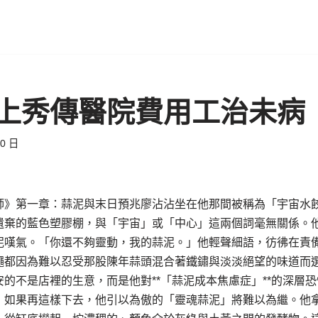
上秀傳醫院費用工治未病
20 日
師》第一章：蒜泥與末日預兆廖沾沾坐在他那間被稱為「宇宙水
遺棄的藍色塑膠棚，與「宇宙」或「中心」這兩個詞毫無關係。
泥嘆氣。「你還不夠靈動，我的蒜泥。」他輕聲細語，彷彿在責
蠅都因為難以忍受那股陳年蒜頭混合著鐵鏽與淡淡絕望的味道而
的不是店裡的生意，而是他對**「蒜泥成本焦慮症」**的深層
，如果再這樣下去，他引以為傲的「靈魂蒜泥」將難以為繼。他