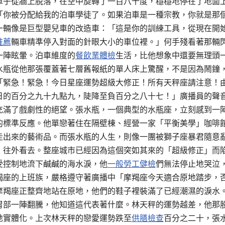
車子從牆上脫落，在空中旋轉了一百八十度，穩穩地停在了地面
「你被分配給我的泊車學徒了。如果泊車是一種宗教，你就是那
一輛像是巨型嬰兒車的改造車：「這是你的訓練工具，從現在開
推薦
輛車精準停入對面的針眼大小的車位裡。」何手殘看著那輛
一陣眩暈。泊車維度的
餐飲業體檢
生活，比他想象中還要無理頭
水瓶從他那張覆蓋著七層舊報紙的單人床上驚醒，不是因為鬧鐘
「緊急！緊急！今日星座運勢超級大修正！所有天秤座請注意！
日的百分之九十九點九，陡降至負百分之八十七！」廣播員的聲
充滿了戲劇性的絕望。張水瓶，一個典型的水瓶座，立刻感到一
的標準反應。他單戀著住在隔壁棟、經營一家「平衡美學」咖啡
走出來的藝術品。而張水瓶的人生，則像一團被獅子座暴君隨意
，往外看去。整座城市已經因為這個突如其來的「超級修正」而
受控制地流下鹹鹹的海水淚，他
一般勞工健檢
們無法停止地哭泣
羯座的上班族，嚴格遵守著廣播中「摩羯座今天適合原地踏步，
摩羯座正整齊地站在原地，他們的鞋子裡裝滿了已經潮濕的淚水
胃部一陣翻騰，他知道這代表著什麼。林天秤的運勢越差，他那
地實體化。上次林天秤的戀愛運勢跌至
供膳檢查
百分之二十，張