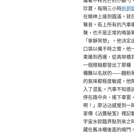
耀著不祥光芒的小銀勺
珍寶，每隔三小時
巡迴
在精神上達到圓滿。就
聲音。街上所有的汽車
聲，也不是正常的鳴笛
「寧靜冥想」。他決定
口袋以備不時之需。他
東邊到西邊，從高架橋
一個燈箱都發出了那種
種難以名狀的——麵粉
的氣味都極度敏感。他
入了混亂。汽車不知道
停在路中央，搖下車窗
啊！」廖沾沾感覺到一
家傳《沾醬秘笈》裡記
宇宙水餃臨界點到來之
藏在舊冰櫃後面的暗門