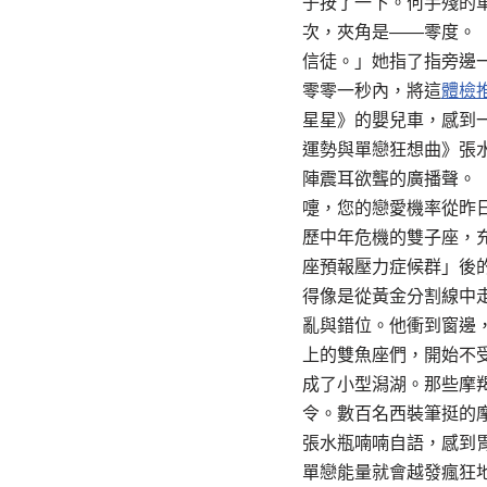
子按了一下。何手殘的
次，夾角是——零度。
信徒。」她指了指旁邊
零零一秒內，將這
體檢
星星》的嬰兒車，感到
運勢與單戀狂想曲》張
陣震耳欲聾的廣播聲。
嚏，您的戀愛機率從昨
歷中年危機的雙子座，
座預報壓力症候群」後
得像是從黃金分割線中
亂與錯位。他衝到窗邊
上的雙魚座們，開始不
成了小型潟湖。那些摩
令。數百名西裝筆挺的
張水瓶喃喃自語，感到
單戀能量就會越發瘋狂