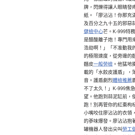
牌，閃爍得讓人眼睛發
紙。「廖沾沾！你那充
及百分之九十五的邪惡
健檢中心
芒。K-999
是醋酸離子炮！專門用
浩劫啊！」「不准動我
的極限速度，從旁邊的
麵皮
一般勞檢
。他猛地
載的「水餃皮護盾」，
音。護盾劇烈
體檢推薦
不了太久！」K-999
望。他跑到蒜泥缸前，使
跑！別再管你的紅棗枸
小嘴咬住廖沾沾的衣領
的蔘味爆發。廖沾沾抱著
罐機器人發出尖叫
勞工