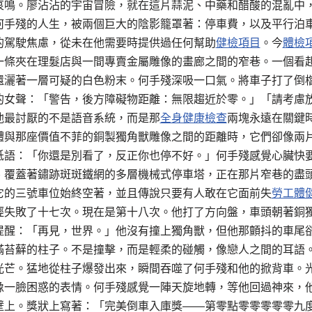
哀鳴。廖沾沾的宇宙冒險，就在這片蒜泥、中藥和醋酸的混亂中
何手殘的人生，被兩個巨大的陰影籠罩著：停車費，以及平行泊
的駕駛焦慮，從未在他需要時提供過任何幫助
健檢項目
。今
體檢
一條夾在理髮店與一間專賣金屬雕像的畫廊之間的窄巷。一個看
還灑著一層可疑的白色粉末。何手殘深吸一口氣。將車子打了倒
的女聲：「警告，後方障礙物距離：無限趨近於零。」「請考慮
他最討厭的不是語音系統，而是那
全身健康檢查
兩塊永遠在關鍵
體與那座價值不菲的銅製獨角獸雕像之間的距離時，它們卻像兩
低語：「你還是別看了，反正你也停不好。」何手殘感覺心臟快
、覆蓋著鏽跡斑斑鐵網的多層機械式停車塔，正在那片窄巷的盡
它的三號車位始終空著，並且傳說只要有人敢在它面前失
勞工體
經失敗了十七次。現在是第十八次。他打了方向盤，車頭朝著銅
提醒：「再見，世界。」他沒有撞上獨角獸，但他那顫抖的車尾
滿苔蘚的柱子。不是撞擊，而是輕柔的碰觸，像戀人之間的耳語
光芒。猛地從柱子爆發出來，瞬間吞噬了何手殘和他的掀背車。
像一臉困惑的表情。何手殘感覺一陣天旋地轉，等他回過神來，
壁上。獎狀上寫著：「完美倒車入庫獎——第零點零零零零零九