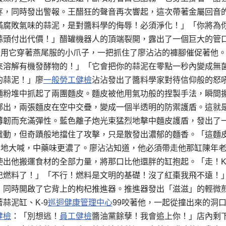
疼，同時發出警報。王醋狂的聲音再次響起，這次帶著金屬回音
滿腐敗氣味的蒜泥，是對醬料學的侮辱！必須淨化！」「你將為
蒜頭付出代價！」醋罐機器人的頂端裂開，露出了一個巨大的管
特務用它穿著燕尾服的小爪子，一把抓住了廖沾沾的褲腳催促著他
來溶解有機發酵物的！」「它會把你的蒜泥在零點一秒內變成無
的蒜泥！」廖
一般勞工健檢
沾沾發出了醬料學家對待信仰般的怒
麵粉堆中抓起了兩團麵皮。麵皮被他用氣功般的捏製手法，瞬間
擲出，兩張麵皮在空中交疊，變成一個半透明的防禦護盾。這就
薄韌而充滿彈性。藍色離子炮光束猛烈地擊中麵皮護盾，發出了
震動，但奇蹟般地擋住了攻擊，只是散發出濃郁的麵香。「這麵
焦急地大喊，中藥味更濃了。廖沾沾知道，他必須帶走他那缸陳年
出他搬運食材的全部力量，將那口比他還胖的缸抱起。「走！K-
杞燃料了！」「不行！燃料是文明的基礎！沒了紅棗我飛不遠！
，同時開啟了它背上的枸杞推進器。推進器發出「滋滋」的輕微
蒜泥缸、K-9
巡迴健康管理中心
99咬著他，一起從撞出來的洞
健檢
：「別想逃！
員工健檢
醬油黨餘孽！我會追上你！」店內剩