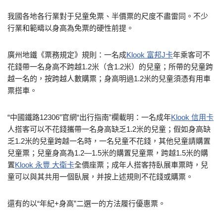
我國各地各行業對于兒童免票、半價票的尺度不盡雷同。不少
行業和範疇以身高為免票的硬性前提。
廣州地鐵《票務規定》規則：一名成
Klook 富邦J卡
年乘客可不
花錢帶一名身高不跨越1.2米（含1.2米）的兒童；所帶的兒童跨
越一名的，按跨越人數購票；身高明過1.2米的兒童須憑有用車
票搭車。
“中國鐵路12306”官網“出行指南”欄載明：一名成年
Klook 信用卡
人搭客可以不花錢攜帶一名身高缺乏1.2米的兒童；假如身高缺
乏1.2米的兒童跨越一名時，一名兒童不花錢，其他兒童請購置
兒童票；兒童身高為1.2—1.5米的購置兒童票，跨越1.5米的購
置
Klook 永豐 大衛卡
全價座票；成年人搭客持臥展車票時，兒
童可以與其共用一個臥展，并按上述規則不花錢或購票。
還有的以“年紀+身高”二選一的方法履行優惠票。