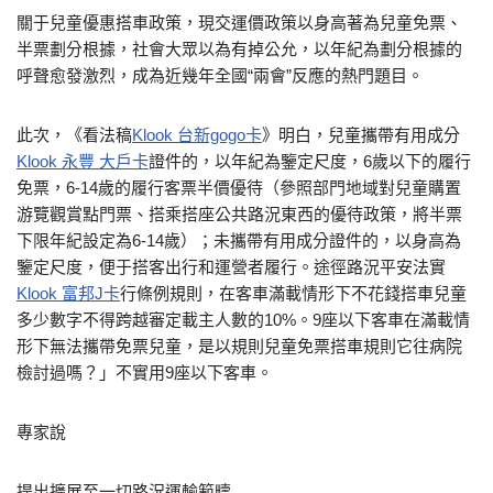
關于兒童優惠搭車政策，現交運價政策以身高著為兒童免票、
半票劃分根據，社會大眾以為有掉公允，以年紀為劃分根據的
呼聲愈發激烈，成為近幾年全國“兩會”反應的熱門題目。
此次，《看法稿
Klook 台新gogo卡
》明白，兒童攜帶有用成分
Klook 永豐 大戶卡
證件的，以年紀為鑒定尺度，6歲以下的履行
免票，6-14歲的履行客票半價優待（參照部門地域對兒童購置
游覽觀賞點門票、搭乘搭座公共路況東西的優待政策，將半票
下限年紀設定為6-14歲）；未攜帶有用成分證件的，以身高為
鑒定尺度，便于搭客出行和運營者履行。途徑路況平安法實
Klook 富邦J卡
行條例規則，在客車滿載情形下不花錢搭車兒童
多少數字不得跨越審定載主人數的10%。9座以下客車在滿載情
形下無法攜帶免票兒童，是以規則兒童免票搭車規則它往病院
檢討過嗎？」不實用9座以下客車。
專家說
提出擴展至一切路況運輸範疇