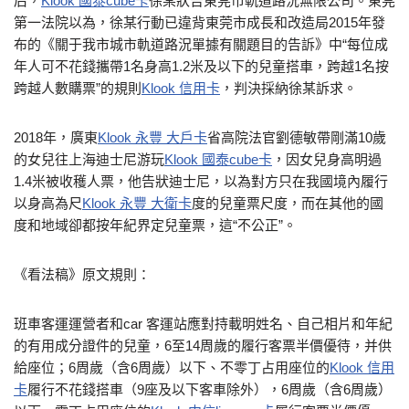
后，
Klook 國泰cube卡
徐某狀告東莞市軌道路況無限公司。東莞
第一法院以為，徐某行動已違背東莞市成長和改造局2015年發
布的《關于我市城市軌道路況單據有關題目的告訴》中“每位成
年人可不花錢攜帶1名身高1.2米及以下的兒童搭車，跨越1名按
跨越人數購票”的規則
Klook 信用卡
，判決採納徐某訴求。
2018年，廣東
Klook 永豐 大戶卡
省高院法官劉德敏帶剛滿10歲
的女兒往上海迪士尼游玩
Klook 國泰cube卡
，因女兒身高明過
1.4米被收穫人票，他告狀迪士尼，以為對方只在我國境內履行
以身高為尺
Klook 永豐 大衛卡
度的兒童票尺度，而在其他的國
度和地域卻都按年紀界定兒童票，這“不公正”。
《看法稿》原文規則：
班車客運運營者和car 客運站應對持載明姓名、自己相片和年紀
的有用成分證件的兒童，6至14周歲的履行客票半價優待，并供
給座位；6周歲（含6周歲）以下、不零丁占用座位的
Klook 信用
卡
履行不花錢搭車（9座及以下客車除外），6周歲（含6周歲）