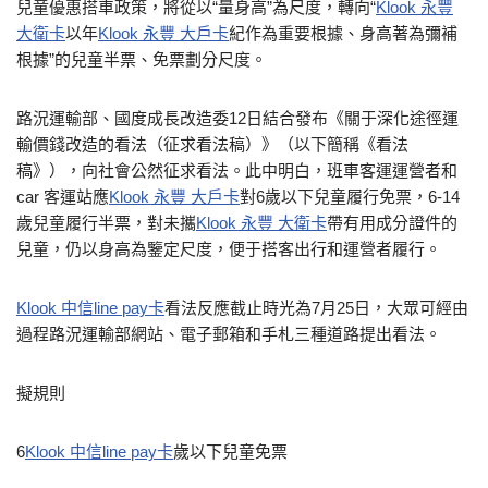
兒童優惠搭車政策，將從以“量身高”為尺度，轉向“
Klook 永豐
大衛卡
以年
Klook 永豐 大戶卡
紀作為重要根據、身高著為彌補
根據”的兒童半票、免票劃分尺度。
路況運輸部、國度成長改造委12日結合發布《關于深化途徑運
輸價錢改造的看法（征求看法稿）》（以下簡稱《看法
稿》），向社會公然征求看法。此中明白，班車客運運營者和
car 客運站應
Klook 永豐 大戶卡
對6歲以下兒童履行免票，6-14
歲兒童履行半票，對未攜
Klook 永豐 大衛卡
帶有用成分證件的
兒童，仍以身高為鑒定尺度，便于搭客出行和運營者履行。
Klook 中信line pay卡
看法反應截止時光為7月25日，大眾可經由
過程路況運輸部網站、電子郵箱和手札三種道路提出看法。
擬規則
6
Klook 中信line pay卡
歲以下兒童免票