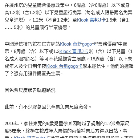
在廣州塔的兒童購票優惠政策中，6周歲（含6周歲）以下或身
高1.2米（含1.2米）以下兒童履行免票（每名成人限帶兩名免票
兒童進塔），1.2米（不含1.2米）至
Klook 富邦J卡
1.5米（含1.
……5米）的兒童履行半票優惠。
中國迷信技巧館在官方網站
Klook 台新gogo卡
“票務優惠”中顯
示，8周歲（含）以下或1.3
Klook 富邦J卡
米（含）以下兒童（1
名成人限攜1名）等可不花錢觀賞主展廳，18周歲（含）以下未
成年人及全日制年夜
Klook 台新gogo卡
學本迷信生，他們的邏輯
了？憑有用證件購置先生票。
因免票尺度狀告軌道路況
此前，有不少膠葛因兒童票免票尺度激發。
2016年，家住東莞的6歲兒童徐某因跨越了規則的1.2米免票尺
度5厘米，終極在按成年人票價的兩倍補票后方得以出站，事