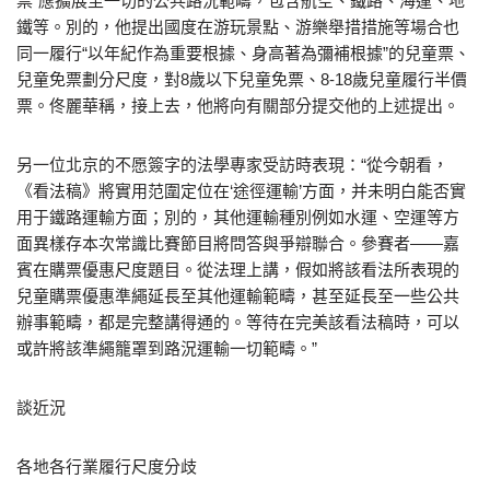
票”應擴展至一切的公共路況範疇，包含航空、鐵路、海運、地
鐵等。別的，他提出國度在游玩景點、游樂舉措措施等場合也
同一履行“以年紀作為重要根據、身高著為彌補根據”的兒童票、
兒童免票劃分尺度，對8歲以下兒童免票、8-18歲兒童履行半價
票。佟麗華稱，接上去，他將向有關部分提交他的上述提出。
另一位北京的不愿簽字的法學專家受訪時表現：“從今朝看，
《看法稿》將實用范圍定位在‘途徑運輸’方面，并未明白能否實
用于鐵路運輸方面；別的，其他運輸種別例如水運、空運等方
面異樣存本次常識比賽節目將問答與爭辯聯合。參賽者——嘉
賓在購票優惠尺度題目。從法理上講，假如將該看法所表現的
兒童購票優惠準繩延長至其他運輸範疇，甚至延長至一些公共
辦事範疇，都是完整講得通的。等待在完美該看法稿時，可以
或許將該準繩籠罩到路況運輸一切範疇。”
談近況
各地各行業履行尺度分歧