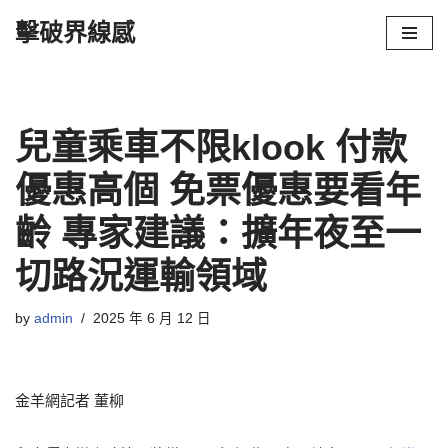
擊破界線感
Skip
to
content
兒童乘車不限klook 付款
優惠高個 免票優惠要看年
齡 專家建議：擴年夜至一
切路況運輸領域
by
admin
2025 年 6 月 12 日
金羊網記者 董柳