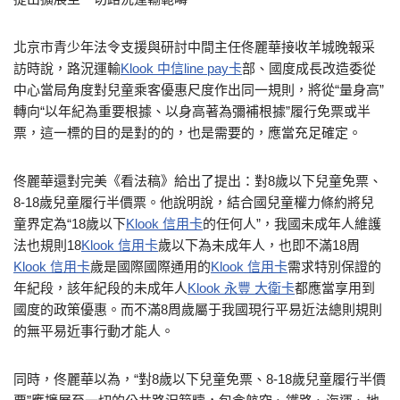
北京市青少年法令支援與研討中間主任佟麗華接收羊城晚報采
訪時說，路況運輸
Klook 中信line pay卡
部、國度成長改造委從
中心當局角度對兒童乘客優惠尺度作出同一規則，將從“量身高”
轉向“以年紀為重要根據、以身高著為彌補根據”履行免票或半
票，這一標的目的是對的的，也是需要的，應當充足確定。
佟麗華還對完美《看法稿》給出了提出：對8歲以下兒童免票、
8-18歲兒童履行半價票。他說明說，結合國兒童權力條約將兒
童界定為“18歲以下
Klook 信用卡
的任何人”，我國未成年人維護
法也規則18
Klook 信用卡
歲以下為未成年人，也即不滿18周
Klook 信用卡
歲是國際國際通用的
Klook 信用卡
需求特別保證的
年紀段，該年紀段的未成年人
Klook 永豐 大衛卡
都應當享用到
國度的政策優惠。而不滿8周歲屬于我國現行平易近法總則規則
的無平易近事行動才能人。
同時，佟麗華以為，“對8歲以下兒童免票、8-18歲兒童履行半價