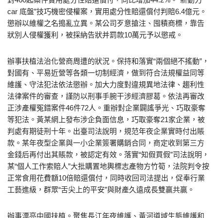
car 底盤”技巧機密侵權案，實用處分性賠還償付判賠6.4億元。
懲辦以維權之名搗亂立異。某公司歹意搶注、囤積商標，靠告
狀別人侵權獲利，被採納告狀并罰款10萬元予以懲戒。
辦事扶植法治化營商周遭的狀況。保持和落實“兩個絕不搖動”，
對國有、平易近營等各類一切制經濟，做到符合法規權益同等
維護、守法犯法依法懲辦。加大力度對違規異地法律、趨利性
法律案件的審查，謹防以刑事手腕干涉經濟膠葛。依法再審改
正涉產權冤錯案件46件72人。重辦對企業闢謠爭光、巧取豪奪
等犯法。黃某網上發布涉企負面信息，巧取豪奪21家企業，被
判處有期徒刑十年。出臺司法說明，規范年夜企業實時付出賬
款。某年夜型企業與一小企業簽署購銷合同，商定收到第三方
金錢后再付出其賬款，被認定有效。落實“知假買假”司法說明，
某“個人工作索賠人”大批購置地輿標志產物方竹筍，法院判令按
正常食用花費額10倍賠還償付，同時收回司法提出，促奉行業
工藝進級，群眾“舌尖上的平安”與財產久遠成長雙贏共贏。
辦事漂亮中國扶植。聚焦長江年夜維護、黃河道域生態維護和