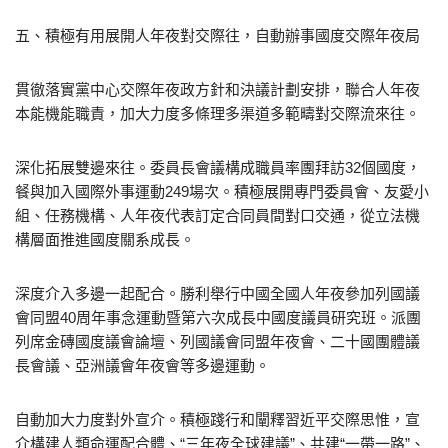
五、積極有用展開人年夜對交際往，自動辦事國度交際年夜局
貫徹落實黨中心交際年夜政方針和決議計劃安排，聯合人年夜
本能機能職責，加大力度多條理多渠道多範疇對交際流來往。
深化拓展雙邊來往。委員長會議構成職員率團拜訪32個國度，
餐與加入國際外事運動249場次。積極展開專門委員會、友愛小
組、任務機構、人年夜代表訂定合同員間對口交通，從立法機
構層面推進國度關系成長。
深度介入多邊一起配合。勝利舉行中國全國人年夜參加列國議
會同盟40周年事念運動暨第六次成長中國度議員研究班。派團
列席金磚國度議會論壇、列國議會同盟年夜會、二十國團體議
長會議、亞洲議會年夜會等多邊運動。
自動加大力度對外宣介。積極踐行和闡釋習近平交際思惟，宣
介構建人類命運配合體、“三年夜全球建議”、共建“一帶一路”、