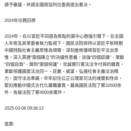
請予審議，并請全國政協列位委員提出看法。
2024年任務回想
2024年，在以習近平同道為焦點的黨中心剛強引導下，在全國
人年夜及其常委會無力監視下，國民法院保持以習近平新時期
中國特點社會主義思惟為領導，深刻進修懂得習近平法治思
惟，深入貫通“兩個確立”的決議性意義，加強“四個認識”、果斷
“四個自負”、做到“兩個保護”，忠誠實行憲法法令付與的職責，
果斷保護國度法治同一、莊嚴、威望，弘揚社會主義法治精
力，固守法治準繩，牢牢記住公正公理是司法的魂靈和性命，
緊扣推動中國式古代化履職盡責。最高國民法院了案32500余
件，各級法院了案4500余萬件。
2025-03-08 09:36:13
張軍: