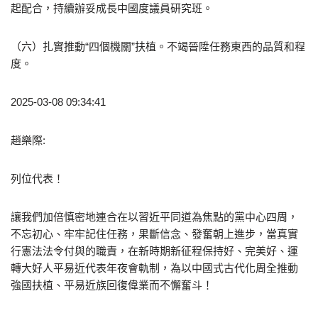
起配合，持續辦妥成長中國度議員研究班。
（六）扎實推動“四個機關”扶植。不竭晉陞任務東西的品質和程
度。
2025-03-08 09:34:41
趙樂際:
列位代表！
讓我們加倍慎密地連合在以習近平同道為焦點的黨中心四周，
不忘初心、牢牢記住任務，果斷信念、發奮朝上進步，當真實
行憲法法令付與的職責，在新時期新征程保持好、完美好、運
轉大好人平易近代表年夜會軌制，為以中國式古代化周全推動
強國扶植、平易近族回復偉業而不懈奮斗！