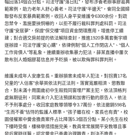
幅回落14個百分點。司法守護“落日紅”，發布涉養老辦事膠葛典
範案例，助力老年人舒心養老。司法守護“半邊天”，會同全國婦
聯發布反家暴典範案例，收回人身平安維護令6300余份，對疏
忽禁令、濫施要挾恫嚇的，以拒不履行裁科罪判處科罰。司法
守護“安居夢”，保證“保交樓”項目資金閉環應用，增進停工續
建；對合適交房前提的依法解除查封，推進1920多萬套衡宇順
遂辦證。司法守護“安心購”，依律例制“個人工作閉店人”、“個人
工作背債人”等亂象。連續重辦收集暴力犯法，薛某直播中屢次
散布別人婚姻膠葛信息并予貶損，被以欺侮罪科罪判刑。
維護未成年人安康生長。重辦損害未成年人犯法，對拐賣17名
兒童的“人估客”余華英依法判正法刑。落實寬嚴相濟、懲教聯
合，對未滿十周圍歲初中生殺戮同窗埋尸案主犯，依法頂格判
處無期徒刑，同案未介入犯法預謀和加害行動的原告人，依法
不予刑事處分。收回家庭教導領導令3.7萬份，依法撤銷598名
“生而不養”怙恃的監護人標準。“孩子雖在校，家長也有責”，校
園侵權案中黌舍擔責案件占比降落5.3個百分點。某小先生在校
下樓時受傷，樓梯舉措措施完美，教員常常展開平安教導且事
發后實時送醫，認定黌舍已善盡治理職責，判決不擔責。