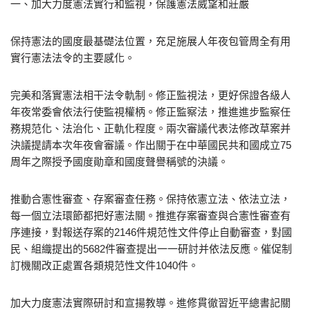
一、加大力度憲法實行和監視，保護憲法威望和莊嚴
保持憲法的國度最基礎法位置，充足施展人年夜包管周全有用
實行憲法法令的主要感化。
完美和落實憲法相干法令軌制。修正監視法，更好保證各級人
年夜常委會依法行使監視權柄。修正監察法，推進進步監察任
務規范化、法治化、正軌化程度。兩次審議代表法修改草案并
決議提請本次年夜會審議。作出關于在中華國民共和國成立75
周年之際授予國度勛章和國度聲譽稱號的決議。
推動合憲性審查、存案審查任務。保持依憲立法、依法立法，
每一個立法環節都把好憲法關。推進存案審查與合憲性審查有
序連接，對報送存案的2146件規范性文件停止自動審查，對國
民、組織提出的5682件審查提出一一研討并依法反應。催促制
訂機關改正處置各類規范性文件1040件。
加大力度憲法實際研討和宣揚教導。進修貫徹習近平總書記關