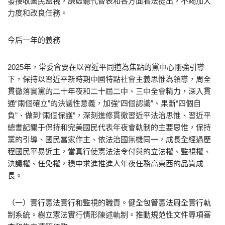
發接收國民監視，謙虛聽代替表和各方面看法提出，不竭加大
力度和改良任務。
今后一年的義務
2025年，常委會要在以習近平同道為焦點的黨中心剛強引導
下，保持以習近平新時期中國特點社會主義思惟為領導，周全
貫徹落實黨的二十年夜和二十屆二中、三中全會精力，深入貫
通“兩個確立”的決議性意義，加強“四個認識”、果斷“四個自
負”、做到“兩個保護”，深刻進修貫徹習近平法治思惟、習近平
總書記關于保持和完美國民代表年夜會軌制的主要思惟，保持
黨的引導、國民當家作主、依法治國無機同一，成長全經過歷
程國民平易近主，當真行使憲法法令付與的立法權、監視權、
決議權、任免權，穩中求進推進人年夜任務高東西的品質成
長。
（一）實行憲法實行和監視的職責。健全包管憲法周全實行軌
制系統。樹立憲法實行情形陳述軌制。推動規范性文件專項審