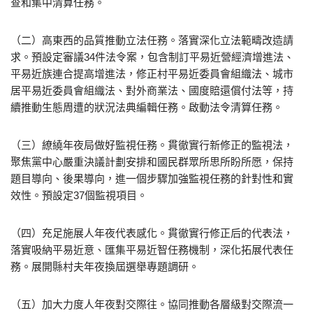
查和集中清算任務。
（二）高東西的品質推動立法任務。落實深化立法範疇改造請
求。預設定審議34件法令案，包含制訂平易近營經濟增進法、
平易近族連合提高增進法，修正村平易近委員會組織法、城市
居平易近委員會組織法、對外商業法、國度賠還償付法等，持
續推動生態周遭的狀況法典編輯任務。啟動法令清算任務。
（三）繚繞年夜局做好監視任務。貫徹實行新修正的監視法，
聚焦黨中心嚴重決議計劃安排和國民群眾所思所盼所愿，保持
題目導向、後果導向，進一個步驟加強監視任務的針對性和實
效性。預設定37個監視項目。
（四）充足施展人年夜代表感化。貫徹實行修正后的代表法，
落實吸納平易近意、匯集平易近智任務機制，深化拓展代表任
務。展開縣村夫年夜換屆選舉專題調研。
（五）加大力度人年夜對交際往。協同推動各層級對交際流一