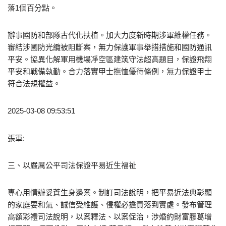
落1個百分點。
辦事國防和部隊古代化扶植。加大力度新時期涉軍維權任務。
審結涉國防光纜被阻斷案，無力保護軍事舉措措施和國防通訊
平安。協異化解軍用機場凈空區建筑守法超高題目，保證飛翔
平安和戰備執勤。合力落實甲士撫恤優待條例，無力保證甲士
符合法規權益。
2025-03-08 09:53:51
張軍:
三、以嚴厲公平司法保證平易近生福祉
專心用情辦妥蒼生身邊案。制訂司法說明，把平易近法典彰顯
的家庭要和氣、誠信受維護、侵權必擔責落到實處。發布管理
高額彩禮司法說明，以案釋法、以案促治，涉婚約財富膠葛增