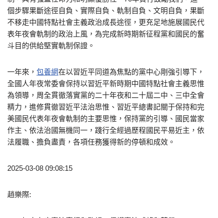
個步驟果斷途徑自負、實際自負、軌制自負、文明自負，果斷
不移走中國特點社會主義政治成長途徑，更充足地施展國民代
表年夜會軌制的政治上風，為完成新時期新征程黨和國民的奮
斗目的供給堅實軌制保證。
一年來，
包養網
在以習近平同道為焦點的黨中心剛強引導下，
全國人年夜常委會保持以習近平新時期中國特點社會主義思惟
為領導，周全貫徹落實黨的二十年夜和二十屆二中、三中全會
精力，進修貫徹習近平法治思惟、習近平總書記關于保持和完
美國民代表年夜會軌制的主要思惟，保持黨的引導、國民當家
作主、依法治國無機同一，踐行全經過歷程國民平易近主，依
法履職、擔負盡責，各項任務獲得新的停頓和成效。
2025-03-08 09:08:15
趙樂際: