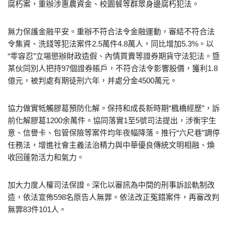
腐朽案，重辦涉惠農資金、校園餐等群眾身邊腐朽犯法。
無力保護金融平安。重辦不符合法令金融運動，審結不符合法
令集資、洗錢等犯法案件2.5萬件4.8萬人，同比增加5.3%。以
“零容忍”立場懲辦財政造假、內情買賣等證券期貨守法犯法。暨
某伙同別人把持97個證券賬戶，不符合法令影響股價，獲利1.8
億元，被判處有期徒刑六年，并處分金4500萬元。
協力做實牴觸膠葛預防化解。保持和成長新時期“楓橋經歷”，訴
前化解膠葛1200余萬件。協同落實1至5號司法提出，涉衡宇生
意、信譽卡、包管保險等案件均年夜幅降落。推行“六尺巷”調停
任務法，增進社會主義法治精力與中華優良傳統文明相融、煥
收回蓬勃活力和氣力。
加大力度人權司法保證。深化以審訊為中間的刑事訴訟軌制改
造，依法宣佈598名原告人無罪。依法改正冤錯案件，再審改判
無罪83件101人。