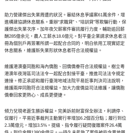
助力營建傑出失業周遭的狀況。審結休息爭議案61萬余件，增
進構建協調休息關系。重辦“求職貸”、“培訓貸”等欺騙行動，保
護傑出失業次序。加年夜欠薪案件審訊履行力度，輔助追回薪
酬285億余元，農人工薪水18.6億元。對平臺企業請求休息者注
冊為個別戶再簽署所謂一起配合合同的，明白依用工現實認定
休息關系，維護新失業形狀休息者符合法規權益。
維護港澳臺同胞和海內僑胞、回僑僑眷符合法規權益。樹立粵
港澳年夜灣區司法法令一起配合對接平臺，推進司法法令規定
連接。修正承認和履行臺灣地域法院平易近事判決司法說明，
維護兩岸同胞符合法規權益。加大力度僑益司法維護，讓僑胞
僑眷回家更熱心、成長更便捷。
傾力兌現老蒼生勝訴權益。完美訴前財富保全辦法，利調停、
促履行，平易近事裁判主動實行率增加6.2個百分點；履行到位
2.3萬億元，增加3.5%。提級、指令履行疑問復雜案件26.4萬
件，到位金額1380余億元。一持久未能執了案件被指令異地履