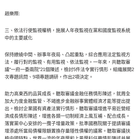
趙樂際:
三、依法行使監視權柄，施展人年夜監視在黨和國度監視系統
中的主要感化
保持繚繞中間、辦事年夜局、凸起重點，綜合應用法定監視方
法，履行對的監視、有用監視、依法監視。一年來，共聽取審
議“一府一委兩院”21個陳述，檢討5件法令實行情形，組織展開2
次專題訊問、9項專題調研，作出2項決定。
助力高東西的品質成長。聽取審議金融任務情形陳述，就周全
加大力度金融監管、不竭進步金融辦事實體經濟才能等提出提
出。檢討企業國有資產法實行情形，聽取審議增進平易近營經
濟成長情形陳述，增進各類一切制經濟上風互補、配合成長。
落實黨中心安排的一攬子增量政策，批準國務院關于提請審議
增添處所當局債權限額置換存量隱性債權的議案。聽取審議扶
植中國特點、世界一流的年夜學和上風學科任務情形陳述并展