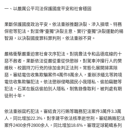
一、以嚴厲公平司法保護國度平安和社會穩固
果斷保護國度政治平安。依法重辦推翻決裂、滲入損壞、特務
保密等犯法。對宣傳“臺獨”決裂主意、實行“臺獨”決裂運動的楊
智淵，以決裂國度罪科罪判刑，依法重辦不貸。
嚴格衝擊嚴重迫害社會次序犯法。對挑釁法令和品德底線的十
惡不赦者，果斷依法從嚴從重從快懲辦，對駕車沖撞行人的樊
維秋、校園持刀行兇的徐加金判正法刑。常態化展開掃黑除
惡。審結電信收集欺騙案件4萬件8萬余人，重辦涉緬北等跨境
電信收集欺騙犯法。依法懲辦侵略國民小我隱私、偷拍竊聽等
犯法。石某在飯店偷拍別人隱私，制售錄像取利，被判處有期
徒刑十年。
依法重辦腐朽犯法。審結貪污行賄等職務犯法案件3萬件3.3萬
人，同比增加22.3%，對李建平依法核準逝世刑。審結賄賂犯法
案件2400余件2800余人，同比增加18.6%。審理足球範疇系列