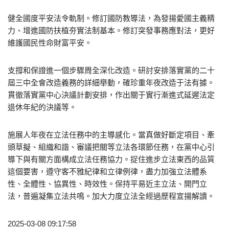
健全國度平安法令軌制。修訂國防教導法，為發揚愛國主義精
力、增進國防扶植夯實法制基本。修訂突發事務應對法，更好
維護國民性命財富平安。
支撐和保證進一個步驟周全深化改造。研討安排落實黨的二十
屆三中全會改造義務的詳細舉動，確珍重年夜改造于法有據。
貫徹落實黨中心決議計劃安排，作出關于實行漸進式延遲法定
退休年紀的決議等。
施展人年夜在立法任務中的主導感化。當真做好斷定項目、牽
頭草擬、組織和諧、審議把關等立法各環節任務，在黨中心引
導下與有關方面構成立法任務協力。捉住進步立法東西的品質
這個要害，遵守客不雅紀律和立律例律，盡力加強立法體系
性、全體性、協異性、時效性。保持平易近主立法、開門立
法，普遍凝集立法共鳴。加大力度立法全經過歷程宣揚解讀。
2025-03-08 09:17:58