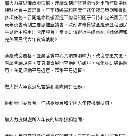
加大力度思惟政治扶植。連續深刻進修貫徹習近平新時期中國
特點社會主義思惟，牢牢繚繞黨和國度任務年夜局策劃和推動
各項任務。召開進修貫徹習近平總書記關于保持和完美國民代
表年夜會軌制主要思惟座談會，深刻進修貫徹全經過歷程國民
平易近主嚴重理念座談會，當真研讀習近平總書記《論保持和
完美國民代表年夜會軌制》。
連續改良風格。嚴厲落實中心八項規則精力，改良會風文風，
嚴厲會議規律。安身職責展開查詢拜訪研討，強化調研結果應
用，充足吸納平易近意、匯集平易近智。
做大好人年夜消息言論和實際研討任務。
推動專門委員會、任務委員會和全國人年夜機關扶植。
加大力度與處所人年夜的聯絡接觸協同。
全國人年夜常委會任務獲得的成就，是在以習近平同道為焦點