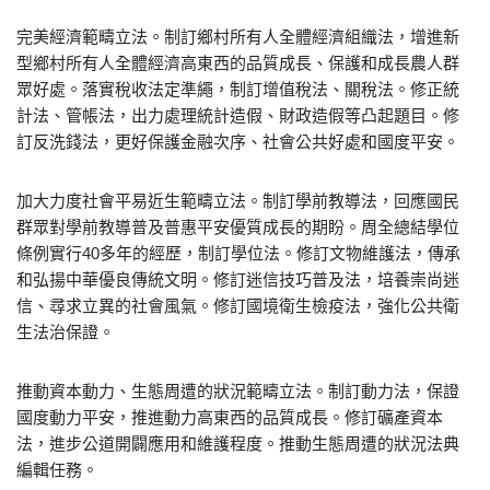
完美經濟範疇立法。制訂鄉村所有人全體經濟組織法，增進新
型鄉村所有人全體經濟高東西的品質成長、保護和成長農人群
眾好處。落實稅收法定準繩，制訂增值稅法、關稅法。修正統
計法、管帳法，出力處理統計造假、財政造假等凸起題目。修
訂反洗錢法，更好保護金融次序、社會公共好處和國度平安。
加大力度社會平易近生範疇立法。制訂學前教導法，回應國民
群眾對學前教導普及普惠平安優質成長的期盼。周全總結學位
條例實行40多年的經歷，制訂學位法。修訂文物維護法，傳承
和弘揚中華優良傳統文明。修訂迷信技巧普及法，培養崇尚迷
信、尋求立異的社會風氣。修訂國境衛生檢疫法，強化公共衛
生法治保證。
推動資本動力、生態周遭的狀況範疇立法。制訂動力法，保證
國度動力平安，推進動力高東西的品質成長。修訂礦產資本
法，進步公道開闢應用和維護程度。推動生態周遭的狀況法典
編輯任務。