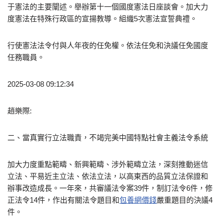
于憲法的主要闡述。舉辦第十一個國度憲法日座談會。加大力
度憲法在特殊行政區的宣揚教導。組織5次憲法宣誓典禮。
行使憲法法令付與人年夜的任免權。依法任免和決議任免國度
任務職員。
2025-03-08 09:12:34
趙樂際:
二、當真實行立法職責，不竭完美中國特點社會主義法令系統
加大力度重點範疇、新興範疇、涉外範疇立法，深刻推動迷信
立法、平易近主立法、依法立法，以高東西的品質立法保證和
辦事改造成長。一年來，共審議法令案39件，制訂法令6件，修
正法令14件，作出有關法令題目和
包養網價錢
嚴重題目的決議4
件。