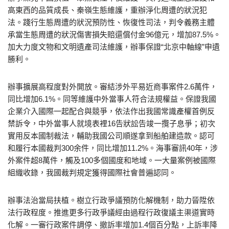
高東西的品質成長、秦嶺生態維護，重辦淨化周遭的狀況犯
法。踐行生態周遭的狀況預防性、恢復性司法，判令義務主體
承當生態周遭的狀況傷害損失賠還償付金96億元，增加87.5%。
加大力度文物和文明遺產司法維護，辦事保證“北京中軸線”申遺
勝利。
辦事擴展高程度對外開放。審結涉外平易近商事案件2.6萬件，
同比增加6.1%。同等維護中外當事人符合法規權益。保證我國
企業介入國際一起配合與競爭，依法作出我國常識產權首例反
禁訴令，中外當事人就境表裡16告狀訟告竣一攬子息爭；初次
實用反本國制裁法，輔助我國公司順遂拿到船舶建造款。認可
和履行本國裁判300余件，同比增加11.2%。海事審訊40年，涉
外案件超8萬件，觸及100多個國度和地域。一大量案例被國際
組織收錄，我國裁判規定獲得國際社會普遍認同。
辦事法治當局扶植。樹立行政爭議預防化解機制，助力晉陞依
法行政程度。推進更多行政爭議經由過程行政復議主渠道實時
化解。一審行政案件調停、撤訴率增加1.4個百分點，上訴率降