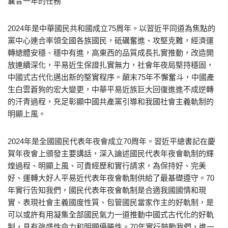
曩昔一年的任務
2024年是中華國民共和國成立75周年。以習近平同道為焦點的
黨中心連合率領全國各族國民，砥礪奮進、攻堅克難，經濟運
轉總體安穩、穩中有進，高東西的品質成長扎實推動，改造開
放連續深化，平易近生保證扎實無力，社會年夜局堅持穩固，
中國式古代化邁出新的堅實程序。顛末75年不懈奮斗，中國產
生白雲蒼狗的宏大變更，中華平易近族巨大回復進進不成逆轉
的汗青過程，充足彰顯中國共產黨引導和我國社會主義軌制的
明顯上風。
2024年是全國國民代表年夜會成立70周年。習近平總書記在慶
賀年夜會上頒發主要講話，深入論述國民代表年夜會軌制的輝
煌過程、明顯上風、可貴經歷和實行請求，為保持好、完美
好、運轉大好人平易近代表年夜會軌制供給了最基礎遵守。70
年實行告知我們，國民代表年夜會軌制是合適我國國情和現
實、表現社會主義國度性質、包管國民當家作主的好軌制，是
可以或許有用凝集全部國民氣力一道推動中國式古代化的好軌
制，具有強盛性命力和明顯優勝性。70年實行鼓勵我們，進一