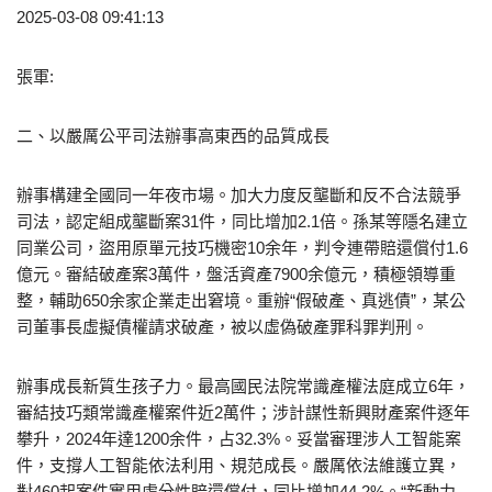
2025-03-08 09:41:13
張軍:
二、以嚴厲公平司法辦事高東西的品質成長
辦事構建全國同一年夜市場。加大力度反壟斷和反不合法競爭
司法，認定組成壟斷案31件，同比增加2.1倍。孫某等隱名建立
同業公司，盜用原單元技巧機密10余年，判令連帶賠還償付1.6
億元。審結破產案3萬件，盤活資產7900余億元，積極領導重
整，輔助650余家企業走出窘境。重辦“假破產、真逃債”，某公
司董事長虛擬債權請求破產，被以虛偽破產罪科罪判刑。
辦事成長新質生孩子力。最高國民法院常識產權法庭成立6年，
審結技巧類常識產權案件近2萬件；涉計謀性新興財產案件逐年
攀升，2024年達1200余件，占32.3%。妥當審理涉人工智能案
件，支撐人工智能依法利用、規范成長。嚴厲依法維護立異，
對460起案件實用處分性賠還償付，同比增加44.2%。“新動力