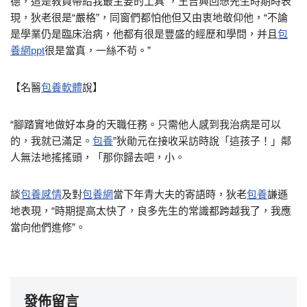
德，這是教員帶給我最主要的工具”，王吉興回想先生時期時表
現，狄老很是“嚴格”，同窗們都怕他但又由衷地敬仰他，“不論
是學業仍是臨床治病，他都有很是豐盛的經歷和學問，并且
包
養網ppt
很是當真，一絲不茍。”
【名醫
包養軟體
說】
“腳踏實地做好本身的天職任務。只需他人感到我治病是可以
的，我就已滿足。
包養
”狄勛元在接收采訪時說「這孩子！」鄰
人無法地搖搖頭，「那你歸去吧，小。
談
包養感情
及對
包養網
當下年青大夫的寄語時，狄老
包養
謙遜
地表現，“時期提高太快了，良多先生的常識都跨越我了，我應
當向他們進修”。
發佈留言