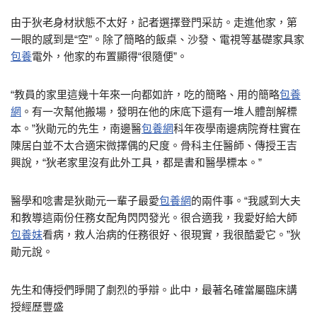
由于狄老身材狀態不太好，記者選擇登門采訪。走進他家，第
一眼的感到是“空”。除了簡略的飯桌、沙發、電視等基礎家具家
包養
電外，他家的布置顯得“很隨便”。
“教員的家里這幾十年來一向都如許，吃的簡略、用的簡略
包養
網
。有一次幫他搬場，發明在他的床底下還有一堆人體剖解標
本。”狄勛元的先生，南邊醫
包養網
科年夜學南邊病院脊柱實在
陳居白並不太合適宋微擇偶的尺度。骨科主任醫師、傳授王吉
興說，“狄老家里沒有此外工具，都是書和醫學標本。”
醫學和唸書是狄勛元一輩子最愛
包養網
的兩件事。“我感到大夫
和教導這兩份任務女配角閃閃發光。很合適我，我愛好給大師
包養妹
看病，救人治病的任務很好、很現實，我很酷愛它。”狄
勛元說。
先生和傳授們睜開了劇烈的爭辯。此中，最著名確當屬臨床講
授經歷豐盛