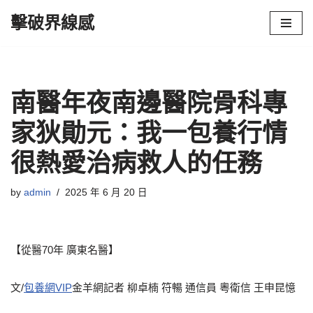
擊破界線感
Skip
to
content
南醫年夜南邊醫院骨科專
家狄勛元：我一包養行情
很熱愛治病救人的任務
by
admin
2025 年 6 月 20 日
【從醫70年 廣東名醫】
文/
包養網VIP
金羊網記者 柳卓楠 符暢 通信員 粵衛信 王申昆憶