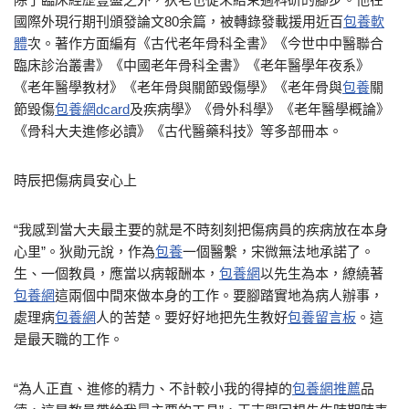
國際外現行期刊頒發論文80余篇，被轉錄發載援用近百
包養軟
體
次。著作方面編有《古代老年骨科全書》《今世中中醫聯合
臨床診治叢書》《中國老年骨科全書》《老年醫學年夜系》
《老年醫學教材》《老年骨與關節毀傷學》《老年骨與
包養
關
節毀傷
包養網dcard
及疾病學》《骨外科學》《老年醫學概論》
《骨科大夫進修必讀》《古代醫藥科技》等多部冊本。
時辰把傷病員安心上
“我感到當大夫最主要的就是不時刻刻把傷病員的疾病放在本身
心里”。狄勛元說，作為
包養
一個醫繫，宋微無法地承諾了。
生、一個教員，應當以病報酬本，
包養網
以先生為本，繚繞著
包養網
這兩個中間來做本身的工作。要腳踏實地為病人辦事，
處理病
包養網
人的苦楚。要好好地把先生教好
包養留言板
。這
是最天職的工作。
“為人正直、進修的精力、不計較小我的得掉的
包養網推薦
品