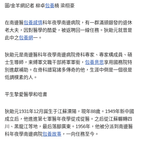
圖/金羊網記者 柳卓
包養
楠 梁栩豪
在南邊醫
包養感情
科年夜學南邊病院，有一群滿頭銀發的退休
老大夫，因對醫學的酷愛，被返聘回一線任務。狄勛元就曾是
此中之
包養網
一。
狄勛元是南邊醫科年夜學南邊病院骨科專家、專家構成員、碩
士生導師，束縛軍文職干部將軍軍銜，
包養意思
享用國務院特
別進獻補助。在骨科譜寫諸多傳奇的他，生涯中倒是一個很是
低調樸素的人。
平生摯愛醫學和唸書
狄勛元1931年12月誕生于江蘇溧陽，現年88歲。1949年新中國
成立后，他進進第七軍醫年夜學從戎從醫。之后從江蘇輾轉四
川、黑龍江等地，最后落腳廣東。1956年，他被分派到南邊醫
科年夜學南邊病院
包養故事
，一向任務至今。