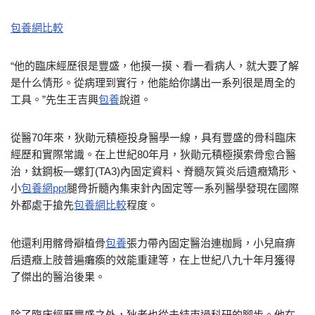
包養網比較
“他的臨床經歷很是豐盛，他摸一摸、看一看病人，就大要了解
是什么情形。從病理到實行，他能給你講出一系列很是周全的
工具。”先生王吉興
包養
說道。
從醫70年來，狄勛元積極投身醫學一線，具有豐盛的骨科臨床
經歷和實際常識。在上世紀80年月，狄勛元積極摸索骨愈合醫
治，鈦鋼板—螺釘(TA3)內固定資料、脊髓灰質炎后遺癥矯形、
小
包養網ppt
腿骨折髓內集束針內固定等一系列醫學發現在國際
外都處于搶先
包養網比較
程度。
他還利用髂骨瓣植骨
包養
張力帶內固定醫治連枷肩，小兒麻痹
后遺癥上肢普遍癱瘓的效能重建等，在上世紀八九十年月獲得
了傑出的醫治後果。
除了臨床經歷豐盛之外，狄老也從未結束過科研的腳步。他在