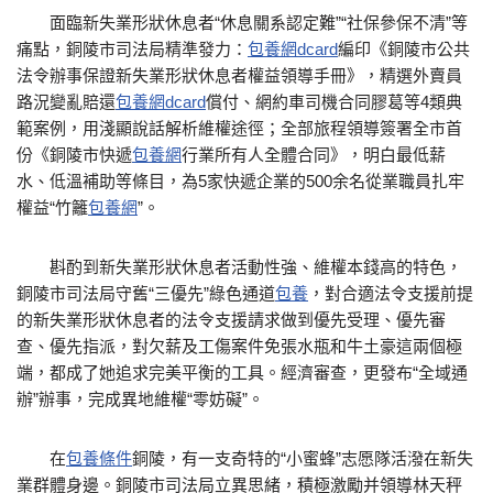
面臨新失業形狀休息者“休息關系認定難”“社保參保不清”等
痛點，銅陵市司法局精準發力：
包養網dcard
編印《銅陵市公共
法令辦事保證新失業形狀休息者權益領導手冊》，精選外賣員
路況變亂賠還
包養網dcard
償付、網約車司機合同膠葛等4類典
範案例，用淺顯說話解析維權途徑；全部旅程領導簽署全市首
份《銅陵市快遞
包養網
行業所有人全體合同》，明白最低薪
水、低溫補助等條目，為5家快遞企業的500余名從業職員扎牢
權益“竹籬
包養網
”。
斟酌到新失業形狀休息者活動性強、維權本錢高的特色，
銅陵市司法局守舊“三優先”綠色通道
包養
，對合適法令支援前提
的新失業形狀休息者的法令支援請求做到優先受理、優先審
查、優先指派，對欠薪及工傷案件免張水瓶和牛土豪這兩個極
端，都成了她追求完美平衡的工具。經濟審查，更發布“全域通
辦”辦事，完成異地維權“零妨礙”。
在
包養條件
銅陵，有一支奇特的“小蜜蜂”志愿隊活潑在新失
業群體身邊。銅陵市司法局立異思緒，積極激勵并領導林天秤