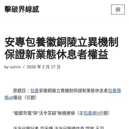
擊破界線感
Skip
to
content
安專包養徽銅陵立異機制
保證新業態休息者權益
by
admin
2026 年 2 月 17 日
原題目：
包養
安徽銅陵立異機制保證新業態休息者
包養價
格ptt
權益（引題）
“歇腳充電”與“法令答疑”無縫連接（主
包養網VIP
題）
法治日報記者 范天嬌
法治日報通信員 郜放 王羽