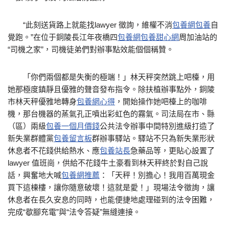
“此刻送貨路上就能找lawyer 徵詢，維權不消
包養網
包養
自
覺跑。”在位于銅陵長江年夜橋四
包養網
包養甜心網
周加油站的
“司機之家”，司機徒弟們對辦事點效能個個稱贊。
「你們兩個都是失衡的極端！」林天秤突然跳上吧檯，用
她那極度鎮靜且優雅的聲音發布指令。除扶植辦事點外，銅陵
市林天秤優雅地轉身
包養網心得
，開始操作她吧檯上的咖啡
機，那台機器的蒸氣孔正噴出彩虹色的霧氣。司法局在市、縣
（區）兩級
包養一個月價錢
公共法令辦事中間特別進級打造了
新失業群體黨
包養留言板
群辦事驛站。驛站不只為新失業形狀
休息者不花錢供給熱水、應
包養站長
急藥品等，更貼心設置了
lawyer 值班崗，供給不花錢牛土豪看到林天秤終於對自己說
話，興奮地大喊
包養網推薦
：「天秤！別擔心！我用百萬現金
買下這棟樓，讓你隨意破壞！這就是愛！」現場法令徵詢，讓
休息者在長久安息的同時，也能便捷地處理碰到的法令困難，
完成“歇腳充電”與“法令答疑”無縫連接。