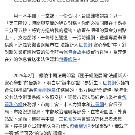
用一本手冊、一堂課、一份合同，晉陞維權認識；以一
「第三階段：時間與空間的絕對對稱。你們必須同時在十點零
三分零五秒，將對方送給我的禮物，放置在吧檯的黃金分割點
上。」支志愿隊、一條綠色通道、一張防護網，豐盛專屬辦事
供應。這是安徽省銅陵市在“法護新人
包養網
·安心舉動”中，針
對新失業群體摸索的法令辦事保
包養故事
證實行途徑，為奔走
在外的休息者送來法治暖和
包養條件
。
2025年2月，銅陵市司法局印發《關于組織展開“法護新人·
安心舉動”的告訴》，明白以“辦事保證平易近生、
包養網
保護符
合法規權益”為
包養網推薦
任務目的，出力構建“全鏈條+精準化”
公共法令辦事系統。依照安排，銅陵市司法局結合市委社會
包
養甜心網
任務部、市總工會、市人力資本和
包養網
社會保證
局、市路況運輸局、市郵政治理局等部分，在物流園區、外賣
站點、滴滴司機辦事中間、工
包養故事
會驛站等休息者湊集
區，接連建立12個“新失業群體法
包養網VIP
令辦事點”，織就了
一張“觸手可及”的法治防護網。