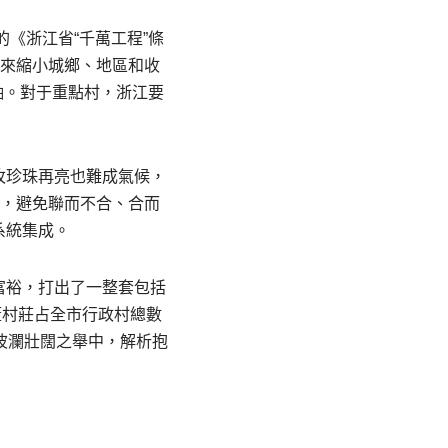
《浙江省“千萬工程”條
，來縮小城鄉、地區和收
展軸。對于重點村，浙江要
枚珍珠再亮也難成氣候，
共，避免聯而不合、合而
系統集成。
富裕，打出了一整套包括
蓋村莊占全市行政村總數
波瀾壯闊之舉中，解析抱