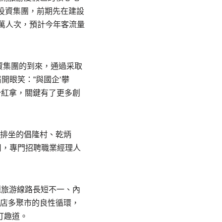
湖投資集團，前期先在建設
3萬人次，預計今年客流量
資集團的到來，通過采取
開眼笑：“與國企‘攀
分紅拿，關鍵有了更多創
排排坐的倡隆村、乾炳
司，專門招聘職業經理人
題旅游線路長短不一、內
出店多聚市的良性循環，
打趣道。