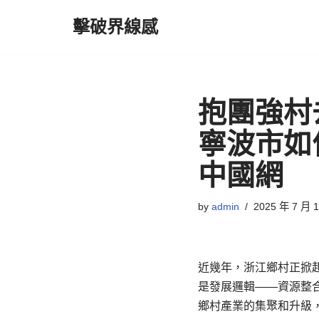
擊破界線感
Skip
to
content
抱團強村
寧波市如
中國網
by
admin
2025 年 7 月 
近幾年，浙江鄉村正掀起
是發展邏輯——資源整
鄉村產業的集聚和升級