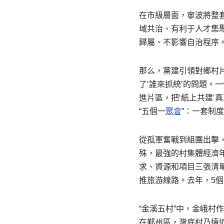
在市級層面，寧波將整
域共治、有利于人才集
歸屬、不影響自治程序
那么，黨建引領對鄉村
了‘誰來抓統’的問題
進片區，把‘紙上共建’真
“五個一
聚會
”：一套制
從孤軍奮戰到組團出擊
殊，最強的村集體經濟
求、資源和項目三張清
推旅游線路。去年，5個
“金溪五村”中，金峨村
在鄞州區，灣底村乃遠近