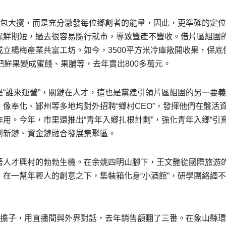
非大包大攬，而是充分激發每位鄉創者的能量，因此，更準確的定
鮮期短，過去很容易隨行就市，導致豐產不豐收。借片區組團的“東
立楊梅產業共富工坊。如今，3500平方米冷庫敞開收果，保底
把鮮果變成蜜餞、果脯等，去年賣出800多萬元。
是“誰來運營”，關鍵在人才，這也是黨建引領片區組團的另一要
像奉化、鄞州等多地均對外招聘“鄉村CEO”，發揮他們在盤活
用。今年，市里還推出“青年入鄉扎根計劃”，強化青年入鄉“引
創新鏈、資金鏈融合發展集聚區。
著人才興村的勃勃生機。在余姚四明山腳下，王文艷從國際旅游
，在一幫年輕人的創意之下，集裝箱化身“小酒館”，研學團絡繹
父親擔子，用直播間與外界對話，去年銷售額翻了三番。在象山縣