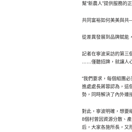
幫“新農人”提供服務的
共同富裕如何美美與共
從差異發展到品牌賦能，
記者在寧波采訪的第三個
……僅聽招牌，就讓人
“我們要求，每個組團
進處處長蔣蓉認為，這
勢，同時解決了內外連
對此，寧波明確，想要
8個村曾因資源分散、產
后，大家各施所長，又