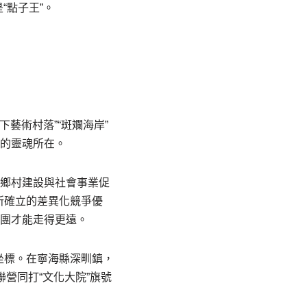
“點子王”。
藝術村落”“斑斕海岸”
團的靈魂所在。
局鄉村建設與社會事業促
所確立的差異化競爭優
抱團才能走得更遠。
坐標。在寧海縣深甽鎮，
聯營同打“文化大院”旗號