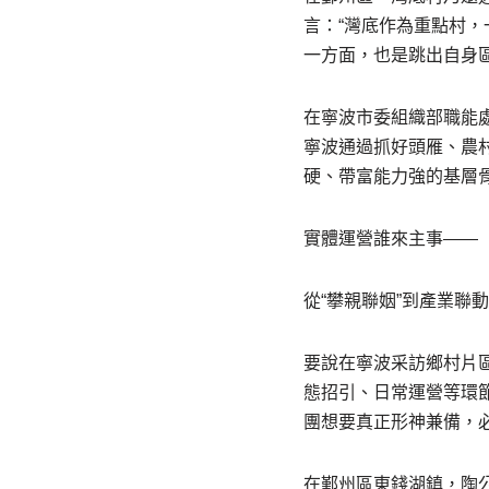
言：“灣底作為重點村
一方面，也是跳出自身
在寧波市委組織部職能
寧波通過抓好頭雁、農村
硬、帶富能力強的基層
實體運營誰來主事——
從“攀親聯姻”到產業聯
要說在寧波采訪鄉村片
態招引、日常運營等環
團想要真正形神兼備，
在鄞州區東錢湖鎮，陶