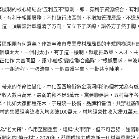
套機制的核心總結為“五利五不”原則，即：有利于資源統合、有
聚、有利于組團服務；不打破行政區劃、不增加管理層級、不違
。這一頂層設計既道清了方向，又立下了底線，讓各方了然于胸，
片區組團有何意義？作為寧波市農業農村局局長的李斌同樣深有感
。一個鎮太大，一個村太小，有了這一機制，就能把政策、人才、
正化作‘共富同盟’，讓‘小舢板’變成‘聯合艦隊’。”根據要求，寧
度、一組流程、一張清單、一個實體平臺、一批共享陣地。
，帶來的革命性變化，奉化區西塢街道金溪河畔的5個村尤為有感
年收入數百萬元，最弱的卻不足5萬元。黨建聯建后，五村每年各
單。比如大家都種花木，于是統一技術、品牌和售價，共辦杜鵑
村的集體經濟總收入均突破100萬元，村均經營性收入達91萬元
作為“老大哥”，作用至關重要，堪稱“火車頭”，但不可否認，強
聞名的“億元村”，2020年，蔡國成接力成為新一任村黨委書記