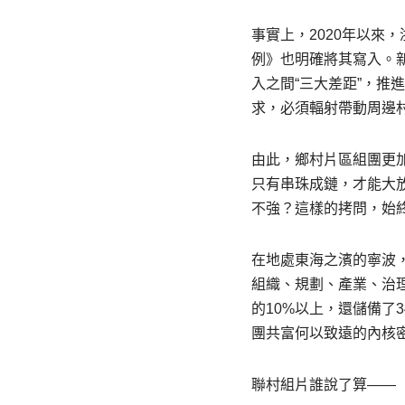
事實上，2020年以來
例》也明確將其寫入。
入之間“三大差距”，推
求，必須輻射帶動周邊
由此，鄉村片區組團更
只有串珠成鏈，才能大
不強？這樣的拷問，始
在地處東海之濱的寧波
組織、規劃、產業、治理
的10%以上，還儲備了
團共富何以致遠的內核
聯村組片誰說了算——