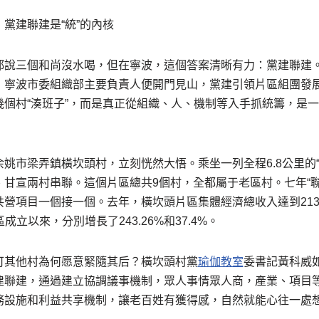
黨建聯建是“統”的內核
都說三個和尚沒水喝，但在寧波，這個答案清晰有力：黨建聯建
，寧波市委組織部主要負責人便開門見山，黨建引領片區組團發展
幾個村“湊班子”，而是真正從組織、人、機制等入手抓統籌，是
姚市梁弄鎮橫坎頭村，立刻恍然大悟。乘坐一列全程6.8公里的“
甘宣兩村串聯。這個片區總共9個村，全都屬于老區村。七年“聯
營項目一個接一個。去年，橫坎頭片區集體經濟總收入達到2137
區成立以來，分別增長了243.26%和37.4%。
可其他村為何愿意緊隨其后？橫坎頭村黨
瑜伽教室
委書記黃科威
建聯建，通過建立協調議事機制，眾人事情眾人商，產業、項目
務設施和利益共享機制，讓老百姓有獲得感，自然就能心往一處