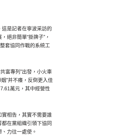
。這是記者在寧波采訪的
，絕非簡單“掛牌子”，
一整套協同作戰的系統工
共富專列”出發，小火車
姻”并不癢，反倒更入佳
.61萬元，其中經營性
如實相告，其實不需要誰
等都在黨組織引領下協同
想、力往一處使。