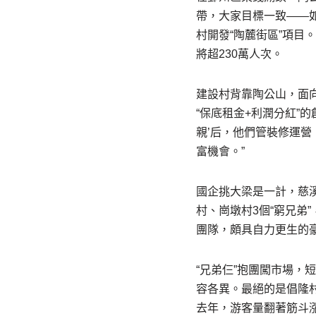
帶，大家目標一致——如
村開發“陶麓街區”項目
將超230萬人次。
建設村背靠陶公山，面
“保底租金+利潤分紅”
親’后，他們管裝修運營
富機會。”
國企挑大梁是一計，慈
村、崗墩村3個“窮兄弟
團隊，頗具自力更生的
“兄弟仨”抱團闖市場，
容各異。最絕的是倡隆
去年，游客量翻著筋斗漲