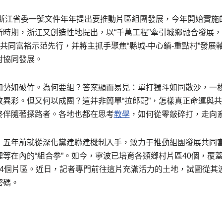
，浙江省委一號文件年年提出要推動片區組團發展，今年開始實施的
新時期，浙江又創造性地提出，以“千萬工程”牽引城鄉融合發展
進共同富裕示范先行，并將主抓手聚焦“縣城-中心鎮-重點村”發
村協同發展。
加勢如破竹。為何要組？答案顯而易見：單打獨斗如同散沙，一
放異彩。但又何以成團？這并非簡單“拉郎配”，怎樣真正命運與
終伴隨著探路者。各地也都在思考
教學
，如何從零敲碎打，走向
，五年前就從深化黨建聯建機制入手，致力于推動組團發展共同
等在內的“組合拳”。如今，寧波已培育各類鄉村片區40個，覆
34個片區。近日，記者專門前往這片充滿活力的土地，試圖從其
密碼。