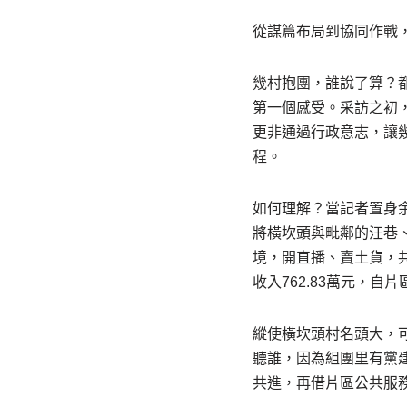
從謀篇布局到協同作戰，
幾村抱團，誰說了算？
第一個感受。采訪之初
更非通過行政意志，讓
程。
如何理解？當記者置身余
將橫坎頭與毗鄰的汪巷、
境，開直播、賣土貨，共
收入762.83萬元，自片
縱使橫坎頭村名頭大，
聽誰，因為組團里有黨
共進，再借片區公共服