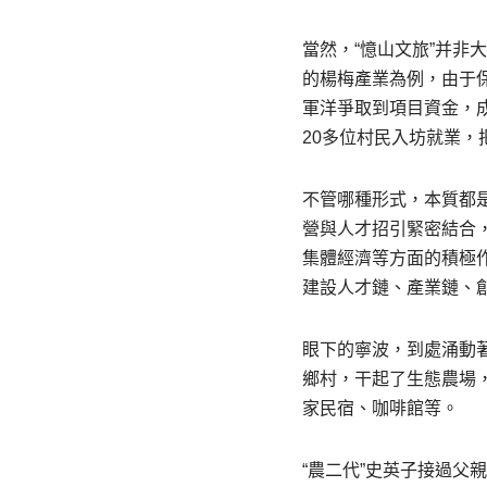
當然，“憶山文旅”并
的楊梅產業為例，由于保
軍洋爭取到項目資金，成
20多位村民入坊就業，
不管哪種形式，本質都
營與人才招引緊密結合，
集體經濟等方面的積極作
建設人才鏈、產業鏈、
眼下的寧波，到處涌動
鄉村，干起了生態農場
家民宿、咖啡館等。
“農二代”史英子接過