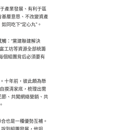
利于產業發展、有利于區
背基層意愿、不改變資產
如同吃下“定心丸”。
觸：“黨建聯建解決
共富工坊等資源全部統籌
波每個組團背后必須要有
。十年前，彼此頗為懸
自摸清家底，梳理出需
花節、共闖網絡營銷、共
。
弱聯合也是一種優勢互補。
。說到組團發展，他坦