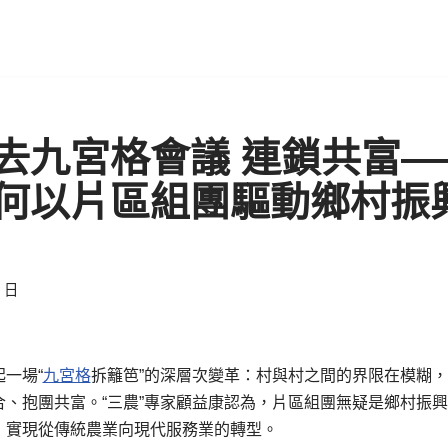
去九宮格會議 連鎖共富—
何以片區組團驅動鄉村振
1 日
一場“
九宮格
拆籬笆”的深層次變革：村與村之間的界限在模糊
合、抱團共富。“三農”專家顧益康認為，片區組團無疑是鄉村振
，實現從傳統農業向現代服務業的轉型。