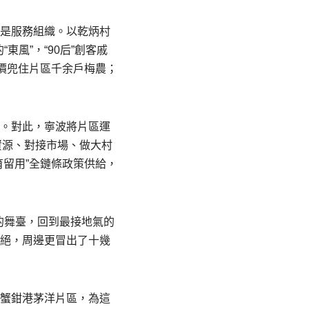
位是服務組織。以乾炳村
風”，“90后”創客戚
價兜住片區千余戶梅農；
義。對此，寧波將片區運
資源、對接市場、做大村
育留用”全鏈條政策供給，
的舞臺，回到最接地氣的
不絕，周邊更冒出了十幾
環蟹鉗港茅洋片區，為這