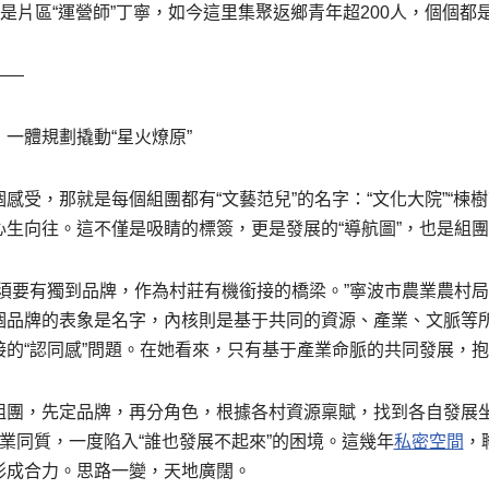
正是片區“運營師”丁寧，如今這里集聚返鄉青年超200人，個個都是
——
一體規劃撬動“星火燎原”
感受，那就是每個組團都有“文藝范兒”的名字：“文化大院”“楝樹下
心生向往。這不僅是吸睛的標簽，更是發展的“導航圖”，也是組
必須要有獨到品牌，作為村莊有機銜接的橋梁。”寧波市農業農村
個品牌的表象是名字，內核則是基于共同的資源、產業、文脈等
接的“認同感”問題。在她看來，只有基于產業命脈的共同發展，
組團，先定品牌，再分角色，根據各村資源稟賦，找到各自發展
業同質，一度陷入“誰也發展不起來”的困境。這幾年
私密空間
，
形成合力。思路一變，天地廣闊。