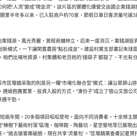
何把“人流”變成“現金流”。該片區的實體化運營交由國企東錢
。開業半年多以來，已入駐商戶約70家，節假日單日客流量可達
向東錢湖，風光秀麗，曾經商鋪林立，后來一度消沉。東錢湖投
的創新模式，一下讓閑置農房“點石成金”。建設村黨支部書記朱球眉
，咱們出場地資源，村集體和老百姓的‘錢袋子’都鼓了，不光有
溪市匡堰鎮采取的則是另一種“市場化聯合型”模式：讓沿翠屏山
”，通過抱團置業、投資入股的方式，“湊份子”成立了憶山文旅公
豪邁干勁。
短短兩年間，20多個項目呱呱墜地。面向不同消費者，十余條主
村“楝樹下藝術村落”區塊，咖啡館、陶藝坊、星空營地等已展現
。“過去搶客撕破臉，現在共享‘流量包’。”匡堰鎮黨委書記夏赟