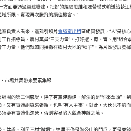
，一方面要通過黨建聯建，把好的經驗思維和運營模式輸送給荻江
區域所限、實現再次騰飛的絕佳機會。”
處室負責人看來，黨建引領片
會議室出租
區組團發展，“人”是核
工作指導員、農村黨員“三支力量”，打好選、育、管、用“組合
骨干力量，他們就如同播撒在鄉村大地的“種子”，為片區發展發
動，市場共舞帶來要素集聚
區組團的第二個感受，除了有黨建聯建，解決的是“誰來牽頭”，
節，又有實體組織來張羅，也叫“有人主事”。對此，大伙兒不約
必須要有實體化運營，否則容易陷入貌合神離之境。
公、建設、利民三村“聯姻”，這里不僅是陶公山的門戶，更是東