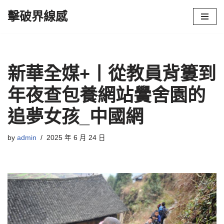
擊破界線感
Skip
to
content
新華全媒+丨從教員背簍到
年夜查包養網站黌舍園的
追夢女孩_中國網
by
admin
2025 年 6 月 24 日