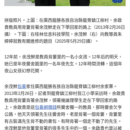
拼版照片。上圖：在廣西龍勝各族自治縣龍脊鎮江柳村，余啟
貴教員用背簍背著余茂鮮走在下學回家的路上（2013年2月26日
攝）。下圖：在桂林信息科技學院，余茂鮮（右）向教導員朱
婷婷就教有關進修的題目（2025年5月29日攝）。
12年前，余茂鮮是教員背簍里的一名小女孩。12年后的明天，
她已是年夜黌舍園里的一名年夜先生。12年時間流轉，這個年
夜山女孩幻想花開。
余茂鮮
包養
家住廣西龍勝各族自治縣龍脊鎮江柳村余家寨。
2013年2月26日，記者到龍脊鎮江柳村翁江小學采訪時，余啟貴
教員用背簍背著余茂鮮，領著幾論理學生走在下學回家的路
上。余啟貴是這
包養網價錢
所黌舍獨一的教員，那時黌舍欠亨
公路，他天天領著先生往黌舍時，老是背著一個背簍，背簍里
有古裝滿先生背不動的書包，有時背著一個走不動了的先生。
余茂鮮是他背簍里背著的很多先生中的一個。余啟貴也是以被