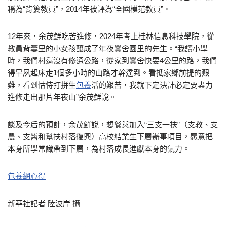
稱為“背簍教員”，2014年被評為“全國模范教員”。
12年來，余茂鮮吃苦進修，2024年考上桂林信息科技學院，從
教員背簍里的小女孩釀成了年夜黌舍園里的先生。“我讀小學
時，我們村還沒有修通公路，從家到黌舍快要4公里的路，我們
得早夙起床走1個多小時的山路才幹達到。看抵家鄉前提的艱
難，看到怙恃打拼生
包養
活的艱苦，我就下定決計必定要盡力
進修走出那片年夜山”余茂鮮說。
談及今后的預計，余茂鮮說，想餐與加入“三支一扶”（支教、支
農、支醫和幫扶村落復興）高校結業生下層辦事項目，愿意把
本身所學常識帶到下層，為村落成長進獻本身的氣力。
包養網心得
新華社記者 陸波岸 攝