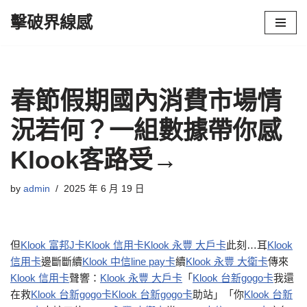
擊破界線感
Skip
to
content
春節假期國內消費市場情
況若何？一組數據帶你感
Klook客路受→
by
admin
2025 年 6 月 19 日
但
Klook 富邦J卡
Klook 信用卡
Klook 永豐 大戶卡
此刻…耳
Klook
信用卡
邊斷斷續
Klook 中信line pay卡
續
Klook 永豐 大衛卡
傳來
Klook 信用卡
聲響：
Klook 永豐 大戶卡
「
Klook 台新gogo卡
我還
在救
Klook 台新gogo卡
Klook 台新gogo卡
助站」「你
Klook 台新