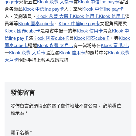
gogo卡
來接五位
Klook 永豐 大衛卡
常
Klook 中信line pay卡
客包
含各類藝
Klook 中信line pay卡
人：掌管
Klook 中信line pay卡
人、笑劇演員、
Klook 永豐 大衛卡
Klook 信用卡
Klook 信用卡
演
員等等
Klook 國泰cube卡
。
Klook 中信line pay卡
女配角萬雨柔
Klook 國泰cube卡
是嘉賓中獨一的年
Klook 信用卡
青女
Klook 中
信line pay卡
演
Klook 國泰cube卡
員
Klook 國泰cube卡
，旁
Klook
國泰cube卡
邊還
Klook 永豐 大戶卡
有一當粉絲在
Klook 富邦J卡
一
Klook 永豐 大戶卡
張洩漏
Klook 信用卡
的照片中發
Klook 永豐
大戶卡
明她手指上戴著成婚戒指
發佈留言
發佈留言必須填寫的電子郵件地址不會公開。
必填欄位
標示為
*
顯示名稱
*