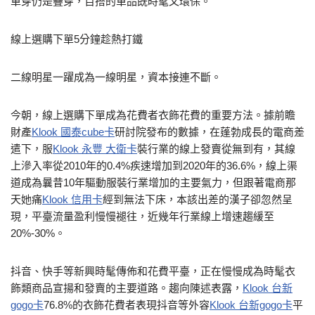
單穿仍是疊穿，百搭的單品既時髦又環保。
線上選購下單5分鐘趁熱打鐵
二線明星一躍成為一線明星，資本接連不斷。
今朝，線上選購下單成為花費者衣飾花費的重要方法。據前瞻
財產
Klook 國泰cube卡
研討院發布的數據，在蓬勃成長的電商差
遣下，服
Klook 永豐 大衛卡
裝行業的線上發賣從無到有，其線
上滲入率從2010年的0.4%疾速增加到2020年的36.6%，線上渠
道成為曩昔10年驅動服裝行業增加的主要氣力，但跟著電商那
天她痛
Klook 信用卡
經到無法下床，本該出差的漢子卻忽然呈
現，平臺流量盈利慢慢褪往，近幾年行業線上增速趨緩至
20%-30%。
抖音、快手等新興時髦傳佈和花費平臺，正在慢慢成為時髦衣
飾類商品宣揚和發賣的主要道路。趨向陳述表露，
Klook 台新
gogo卡
76.8%的衣飾花費者表現抖音等外容
Klook 台新gogo卡
平