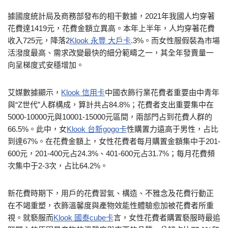
據國度統計局及商務部發布的相干數據，2021年我國人均穿著
花費達1419元，花費金額立異高。本年上半年，人均穿著花費
收入725元，降落2
Klook 永豐 大戶卡
.3%。而女性服假裝為市場
活潑度最高、需求改變最快的細分範疇之一，其全年發賣量一
向呈梯度式安穩增加。
艾媒數據顯示，
Klook 信用卡
中國衣飾行業花費者重要由中青年
與“Z世代”人群構成，算計共占84.8%；花費者支出重要集中在
5000-10000元與10001-15000元區間，兩部門占到花費人群的
66.5%。此中，女
Klook 台新gogo卡
性購置力遠高于男性，占比
到達67%。在花費金額上，女性花費者每月購置金額集中于201-
600元，201-400元占24.3%、401-600元占31.7%；每月花費頻
次集中于2-3次，占比64.2%。
新花費時期下，用戶的花費習氣、構造、不雅念及花費行動正
在不竭重塑，衣飾溫馨度與產物效能性體驗愈加被花費者所重
視。就褻服而
Klook 國泰cube卡
言，女性花費者購置褻服時最追