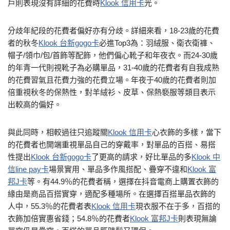
戶則表現沒有詳細的花費時
Klook 信用卡
光。
分歧年紀段的花費者偏好亦有分歧。詳細來看，18-23歲的花費
者的秋冬
Klook 台新gogo卡
必進Top3為：羽絨服、衛衣衛褲、
帽子/領巾/包/首飾等配飾，他們偏心靴子和年夜衣。而24-30歲
的年青一代則視靴子為必購單品，31-40歲的花費者有自我成熟
的花費習氣且花費力強的花費立場。年夜于40歲的花費者則加
倍重視秋冬的保熱性，對羊絨衫、皮草、保熱褻服等類目表示
出較高的偏好。
與此同時，相較過往只追蹤關
Klook 信用卡
心衣飾的多樣，當下
的花費者也開端重視單品自己的穿戴率，對單品的百搭、易搭
性提出
Klook 台新gogo卡
了更高的請求，好比單品的多
Klook 中
信line pay卡
場景實用、單品多作風搭配、疊穿不違和
Klook 富
邦J卡
等。有44.9％的花費者稱，選擇在抖音電商上購置衣飾的
緣由是商品百搭實穿，適配多種場所。在選擇百搭單品衣飾的
人中，55.3％的花費者表
Klook 信用卡
現衣服不在于多，百搭的
衣飾加倍實惠省錢；54.8％的花費者
Klook 富邦J卡
則表現無論