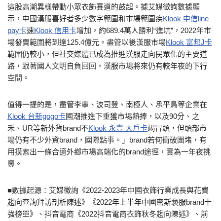
這股高潮異樣帶動小眾衣飾賽道的鼓起。據艾媒徵詢數據顯
示，中國漢服喜好者多少數字範圍和市場範圍疾
Klook 中信line
pay卡
速
Klook 信用卡
增加，約689.4萬人勝利“進坑”，2022年市
場發賣範圍將到達125.4億元。盡管以後漢服市場
Klook 富邦J卡
範圍仍較小，但社交媒體已成為推進漢服走向民眾化的主要道
路，跟著國人文明自負回回，漢服市場將來仍有較年夜的下行
空間。
值得一提的是，盡管李寧、波司登、南極人、承平鳥等企業在
Klook 台新gogo卡
國潮推進下重獲市場熱捧，以及90分、之
禾、UR等新外貨brand不
Klook 永豐 大戶卡
竭冒頭，但頭部市
場仍有不少外資brand，國際點事。」brand若何衝破圍堵，有
用摸索出一條合適外鄉市場高端化的brand途徑，實為一年夜挑
釁。
■數據起源：艾媒徵詢《2022-2023年中國衣飾行業成長與花費
趨向查詢拜訪剖析陳述》《2022年上半年中國密斯褻服brand十
強榜單》、抖音電商《2022抖音電商衣飾秋冬趨向陳述》、前