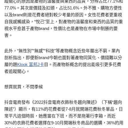
蹤關心的原因是產物的溫馨度與東西的品質，分辨占比77.1%和
77.0%。其次是價錢及扣頭，占比51.6%。外不雅、購物方便性
以及brand則是花費者絕對較少考量的原因。女性花費者更重視
自我感觸感染，“悅己”至上，對產物的溫馨度和東西的品質的重
視水平愈甚于產物brand，性價比也是產物在市場中制勝的要
害。
此外，“無性別”“無感”“科技”等產物概念近些年層出不窮。業內
剖析指出，即便新brand今朝也面對著產物同質化、價錢難以分
層的題
Klook 富邦J卡
目。而產物新概念的提出能吸引更多花費
者追蹤關心。
想買就買，不問季候
抖音電商發布《2022抖音電商衣飾秋冬趨向陳述》（下稱“趨向
陳述”）顯示，有11%的花費者從7-8月就開端花費秋冬單品，日
常平凡這個時辰，她應當在下班，而不是拖著行李箱，而近
30%的衣飾花費者選擇在9-10月開端秋冬商品的選購，36%的用