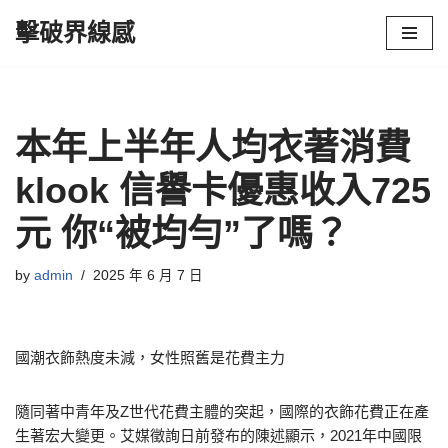
擊破界線感
Skip
to
content
本年上半年人均衣著消費
klook 信譽卡優惠收入725
元 你“被均勻”了嗎？
by
admin
2025 年 6 月 7 日
國潮衣飾熱度未減，女性照舊是花費主力
隨同著中青年及Z世代花費主體的突起，國際的衣飾花費正在產
生著宏大變更。艾媒徵詢日前發布的陳述顯示，2021年中國限