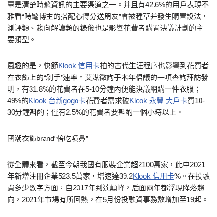
臺是清楚時髦資訊的主要渠道之一。并且有42.6%的用戶表現不
雅看“時髦博主的搭配心得分送朋友”會被種草并發生購置設法，
測評類、趨向解讀類的錄像也是影響花費者購置決議計劃的主
要類型。
風趣的是，快節
Klook 信用卡
拍的古代生涯程序也影響到花費者
在衣飾上的“剁手”速率。艾媒徵詢于本年倡議的一項查詢拜訪發
明，有31.8%的花費者在5-10分鐘內便能決議網購一件衣服；
49%的
Klook 台新gogo卡
花費者需求破
Klook 永豐 大戶卡
費10-
30分鐘斟酌；僅有2.5%的花費者要斟酌一個小時以上。
國潮衣飾brand“倍吃噴鼻”
從全體來看，截至今朝我國有服裝企業超2100萬家，此中2021
年新增注冊企業523.5萬家，增速達39.2
Klook 信用卡
%。在投融
資多少數字方面，自2017年到達顛峰，后面兩年都浮現降落趨
向，2021年市場有所回熱，在5月份投融資事務數增加至19起。