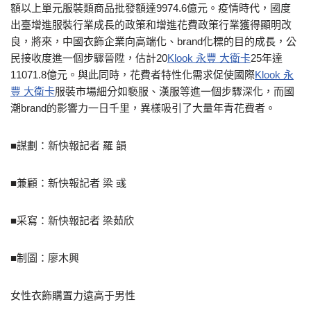
額以上單元服裝類商品批發額達9974.6億元。疫情時代，國度
出臺增進服裝行業成長的政策和增進花費政策行業獲得顯明改
良，將來，中國衣飾企業向高端化、brand化標的目的成長，公
民接收度進一個步驟晉陞，估計20
Klook 永豐 大衛卡
25年達
11071.8億元。與此同時，花費者特性化需求促使國際
Klook 永
豐 大衛卡
服裝市場細分如褻服、漢服等進一個步驟深化，而國
潮brand的影響力一日千里，異樣吸引了大量年青花費者。
■謀劃：新快報記者 羅 韻
■兼顧：新快報記者 梁 彧
■采寫：新快報記者 梁茹欣
■制圖：廖木興
女性衣飾購置力遠高于男性