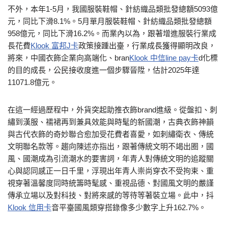
不外，本年1-5月，我國服裝鞋帽、針紡織品類批發總額5093億
元，同比下滑8.1%。5月單月服裝鞋帽、針紡織品類批發總額
958億元，同比下滑16.2%。而業內以為，跟著增進服裝行業成
長花費
Klook 富邦J卡
政策接踵出臺，行業成長獲得顯明改良，
將來，中國衣飾企業向高端化、bran
Klook 中信line pay卡
d化標
的目的成長，公民接收度進一個步驟晉陞，估計2025年達
11071.8億元。
在這一經過歷程中，外貨突起助推衣飾brand進級。從盤扣、刺
繡到漢服、襦裙再到兼具效能與時髦的新國潮，古典衣飾神韻
與古代衣飾的奇妙聯合愈加受花費者喜愛，如刺繡衛衣、傳統
文明聯名款等。趨向陳述亦指出，跟著傳統文明不竭出圈，國
風、國潮成為引流潮水的要害詞，年青人對傳統文明的追蹤關
心與認同感正一日千里，浮現出年青人崇尚穿衣不受拘束、重
視穿著溫馨度同時統籌時髦感、重視品德、對國風文明的嚴謹
傳承立場以及對科技、對將來感的等待等著裝立場。此中，抖
Klook 信用卡
音平臺國風類穿搭錄像多少數字上升162.7%。