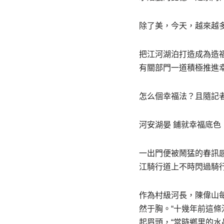
除了美，今天，越來越多
把江河湖泊打造成為造
有關部門一道積極推進
怎么個幸福法？且隨記
河安湖晏 鋪就幸福底色
一出門便被鬧猛的春訊
江騎行道上不時閃過騎
作為村級河長，陳偉山
然于胸。“十幾年前這條
起眉頭，“當時鄉里的