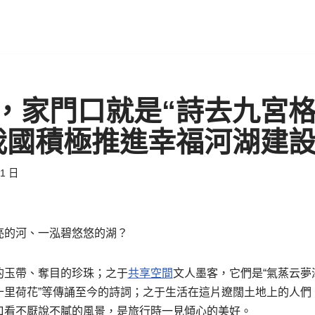
，家門口就是“詩去九宮
我國積極推進幸福河湖建設
31 日
亮的河、一泓碧悠悠的湖？
的玉帶、奪目的珍珠；之于
共享空間
文人墨客，它們是“氣蒸云夢
十里荷花”等傳誦至今的詩詞；之于生活在這片遼闊土地上的人們
口看不厭說不膩的風景，是旅行時一見傾心的美好。