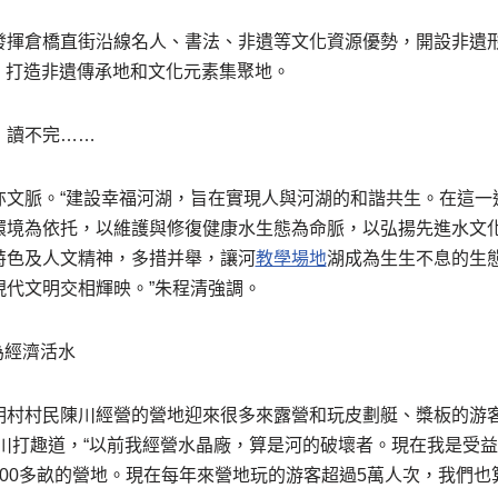
揮倉橋直街沿線名人、書法、非遺等文化資源優勢，開設非遺形
點，打造非遺傳承地和文化元素集聚地。
，讀不完……
亦文脈。“建設幸福河湖，旨在實現人與河湖的和諧共生。在這一
環境為依托，以維護與修復健康水生態為命脈，以弘揚先進水文
特色及人文精神，多措并舉，讓河
教學場地
湖成為生生不息的生
現代文明交相輝映。”朱程清強調。
為經濟活水
明村村民陳川經營的營地迎來很多來露營和玩皮劃艇、槳板的游客
陳川打趣道，“以前我經營水晶廠，算是河的破壞者。現在我是受
00多畝的營地。現在每年來營地玩的游客超過5萬人次，我們也