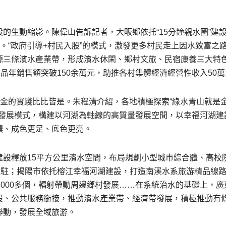
的生動縮影。陳偉山告訴記者，大畈鄉依托“15分鐘親水圈”建
”。“政府引導+村民入股”的模式，激發更多村民走上因水致富之
源三條濱水產業帶，形成濱水休閑、鄉村文旅、民宿康養三大特
產品年銷售額突破150余萬元，助推各村集體經濟經營性收入50
成金的實踐比比皆是。朱程清介紹，各地積極探索“綠水青山就是
濟融合發展模式，構建以河湖為軸線的高質量發展空間，以幸福河湖
濃、成色更足、底色更亮。
建設釋放15平方公里濱水空間，布局規劃小型城市綜合體、高校
業進駐；揭陽市依托榕江幸福河湖建設，打造南溪水系旅游精品線
3000多個，輻射帶動周邊鄉村發展……在系統治水的基礎上，
設、公共服務銜接，推動濱水產業帶、經濟帶發展，積極推動有
聯動，發展全域旅游。