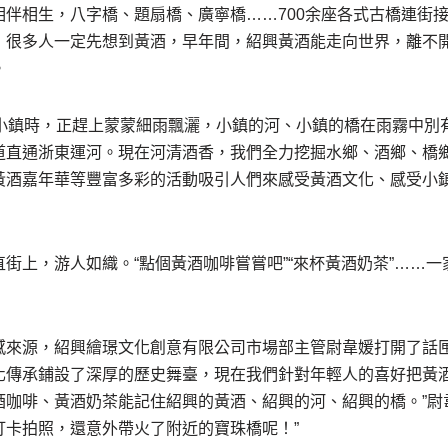
相伴相生，八字橋、題扇橋、廣寧橋……700余座各式古橋連街
，很多人一定先想到黃酒，早年間，紹興黃酒能走向世界，離不
。
小鎮時，正趕上蒙蒙細雨飄灑，小鎮的河、小鎮的橋在雨霧中別有
道直通浙東運河。現在河清酒香，我們全力挖掘水鄉、酒鄉、橋
黃酒嘉年華等豐富多彩的活動吸引人們來感受黃酒文化、感受小鎮
街上，游人如織。“點個黃酒咖啡嘗嘗吧”“來杯黃酒奶茶”……
感來源，紹興繪璟文化創意有限公司市場部主管尉韋媛打開了話匣
化傳承鋪設了深厚的歷史舞臺，現在我們針對年輕人的喜好把黃
酒咖啡、黃酒奶茶能記住紹興的黃酒、紹興的河、紹興的橋。”尉
打卡拍照，還意外帶火了附近的寶珠橋呢！”