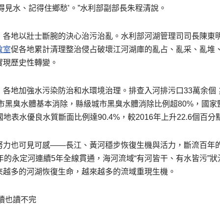
得見水、記得住鄉愁’。”水利部副部長朱程清說。
，各地以壯士斷腕的決心治污治亂。水利部河湖管理司司長陳東
教室
促各地累計清理整治侵占破壞江河湖庫的亂占、亂采、亂堆、亂
實現歷史性轉變。
，各地加強水污染防治和水環境治理。排查入河排污口33萬余個
城市黑臭水體基本消除，縣級城市黑臭水體消除比例超80%，國
全國地表水優良水質斷面比例達90.4%，較2016年上升22.6個百分
努力也可見可感——長江、黃河穩步恢復生機與活力，斷流百年的
年的永定河連續5年全線貫通，海河流域“有河皆干、有水皆污”狀
來越多的河湖恢復生命，越來越多的流域重現生機。
讀也讀不完