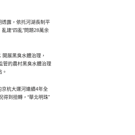
明透露，依托河湖長制平
建“四亂”問題28萬余
；開展黑臭水體治理，
家監管的農村黑臭水體治理
點。
京杭大運河連續4年全
況得到扭轉，“華北明珠”