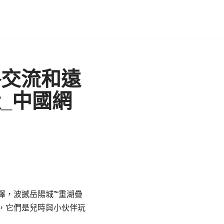
格交流和遠
_中國網
澤，波撼岳陽城”“重湖疊
，它們是兒時與小伙伴玩