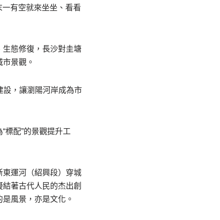
末一有空就來坐坐、看看
、生態修復，長沙對圭塘
城市景觀。
帶建設，讓瀏陽河岸成為市
“標配”的景觀提升工
浙東運河（紹興段）穿城
凝結著古代人民的杰出創
的是風景，亦是文化。