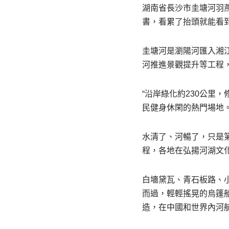
湖南省長沙市圭塘河羽燕
書，看累了抬頭就能看
圭塘河是瀏陽河匯入湘
河推進景觀提升等工程
“沿岸綠化約230公里
民健身休閑的熱門場地
水清了、河暢了，只是
程，各地在弘揚河湖文
白墻黛瓦、青石板路、
而過，輕輕搖晃的烏篷
造，在中國和世界內河