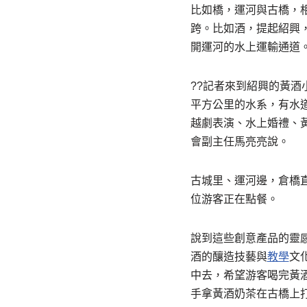
比如橋，運河與古橋，
跨。比如酒，提起紹興
開運河的水上運輸通道
??記者來到紹興的黃酒
平方公里的水系，有水
越劇表演、水上婚禮、
會副主任馬亮亮說。
古城里、運河邊，倉橋直
位游客正在點餐。
說到這些創意產品的靈
酒的釀造技藝與
教學
文
中去，希望游客喝完黃
手拿黃酒奶茶在古橋上