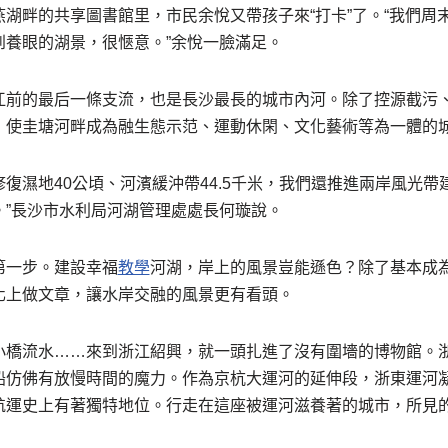
湖畔的共享圖書館里，市民余悅又帶孩子來“打卡”了。“我們周
到養眼的湖景，很愜意。”余悅一臉滿足。
江前的最后一條支流，也是長沙最長的城市內河。除了控源截污
，使圭塘河畔成為融生態示范、運動休閑、文化藝術等為一體的
，修復濕地40公頃、河濱緩沖帶44.5千米，我們還推進兩岸風光
。”長沙市水利局河湖管理處處長何璇說。
第一步。建設幸福
教學
河湖，岸上的風景豈能遜色？除了基本成為
化上做文章，讓水岸交融的風景更有看頭。
小橋流水……來到浙江紹興，就一頭扎進了沒有圍墻的博物館。
船仿佛有放慢時間的魔力。作為京杭大運河的延伸段，浙東運河
航運史上有著獨特地位。行走在這座被運河滋養著的城市，所見