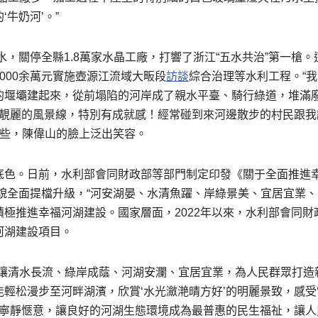
牛奶河’。”
治水，關停全縣1.8萬家水晶工廠，打響了浙江“五水共治”第一槍
000余萬元實施壺源江流域大畈段
訪談
綜合治理等水利工程。“
的堰壩建起來，從前塌陷的河岸成了親水平臺、騎行綠道，堆滿
了靚麗的風景線，特別有成就感！經常碰到來河邊散步的村民跟我
這些，陳偉山的臉上泛出笑容。
底色。日前，水利部會同財政部等部門制定印發《關于全面推進
面貌全面提檔升級，“河安湖晏、水清魚躍、岸綠景美、宜居宜業、
極推進幸福河湖建設。國家層面，2022年以來，水利部會同財
河湖建設項目。
要讓清水長流、綠岸成蔭、河湖安瀾、宜居宜業，為人民群眾打造
輕松漫步至河畔湖濱，欣賞‘水光瀲滟晴方好’的明麗景致，感受‘
’的寧靜愜意，讓良好的河湖生態環境成為最普惠的民生福祉，讓