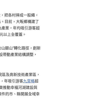
設，把各村擰成一股繩，
路。目前，大畈鄉構建了
色產業，年均吸引游客超
萬元以上全覆蓋。
金山銀山”轉化路徑，創新
建設帶動產業結構調整，
院區及高新技術產業區，
路，年吸引游客
九宮格
超
廣東推動幸福河湖建設與
條件的市、縣開展全域幸