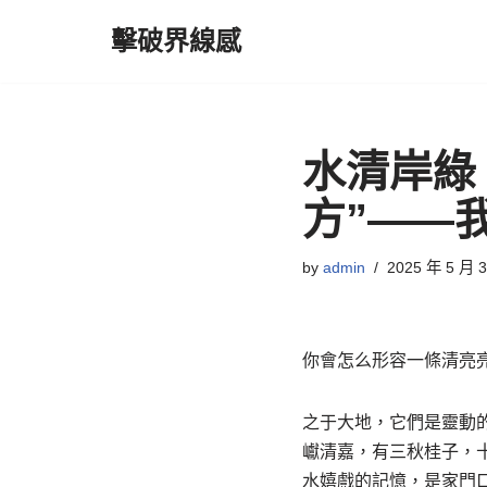
擊破界線感
Skip
to
content
水清岸綠
方”——
by
admin
2025 年 5 月 
你會怎么形容一條清亮
之于大地，它們是靈動
巘清嘉，有三秋桂子，
水嬉戲的記憶，是家門