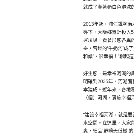
就成了翻著奶白色泡沫的‘
2013年起，浦江鐵腕
導下，大畈鄉累計投入5
運垃圾，看著形態各異
臺，曾經的‘牛奶河’成
和諧’，很幸福！”聊起
好生態，是幸福河湖的
明確到2035年，河湖
本建成。近年來，各地積
（個）河湖，實施幸福
“建設幸福河湖，就是
水空間。在這里，大家能
爽，細品‘野曠天低樹