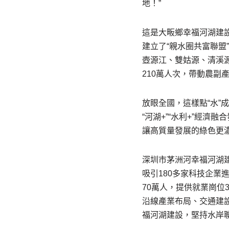
地！”
這是大畈鄉幸福河湖建設
建立了“親水圈共富聯盟
壺源江、雙姑源、清溪
210萬人次，帶動農副
放眼全國，這樣點“水”
“河湖+”“水利+”經
讓高質量發展的綠色更
深圳市茅洲河幸福河湖
吸引180多家科技企
70萬人，提供就業崗位
沿線產業布局、交通建
福河湖建設，堅持水岸