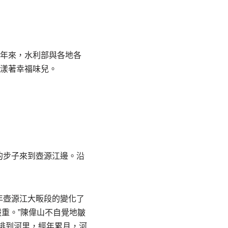
近年來，水利部與各地各
，漾著幸福味兒。
的步子來到壺源江邊。沿
年壺源江大畈段的變化了
嚴重。”陳偉山不自覺地皺
排到河里，經年累月，河