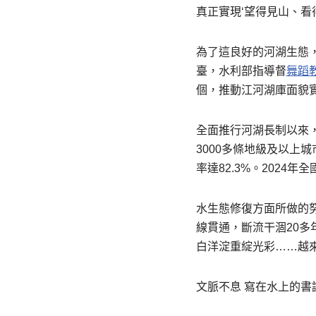
真正實現‘望得見山、看
為了這良好的河湖生態
臺，水利部指導督
舞蹈
個，推動江河湖庫面貌
全面推行河湖長制以來
3000多條地級及以上
率達82.3%。2024年
水生態修復方面所做的
線貫通，斷流干涸20多
白洋淀重綻光彩……越
文脈不息 寫在水上的書