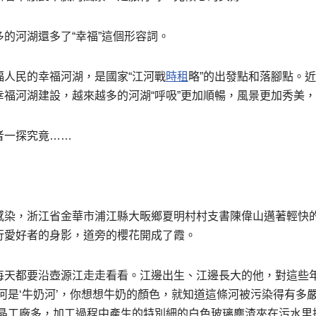
的河湖還多了“幸福”這個形容詞。
福人民的幸福河湖，是國家“江河戰
時租
略”的出發點和落腳點。
幸福河湖建設，越來越多的河湖“呼吸”更加順暢，風景更加秀美
者一探究竟……
感染，浙江省金華市浦江縣大畈鄉夏明村村支書陳偉山邁著輕快
行愛好者的身影，道旁的櫻花開成了霞。
每天都要沿壺源江走走看看。江邊出生、江邊長大的他，對這些
河是‘牛奶河’，你想想牛奶的顏色，就知道這條河被污染得有多
水晶工廠多，加工過程中產生的特別細的白色玻璃塵渣夾在污水里