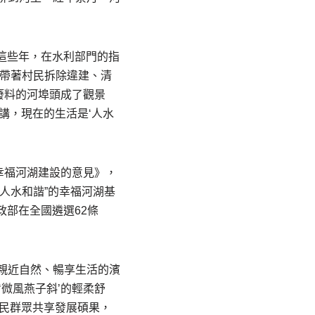
。這些年，在水利部門的指
我帶著村民拆除違建、清
廢料的河埠頭成了觀景
講，現在的生活是‘人水
幸福河湖建設的意見》，
人水和諧”的幸福河湖基
政部在全國遴選62條
親近自然、暢享生活的濱
微風燕子斜’的輕柔舒
人民群眾共享發展碩果，