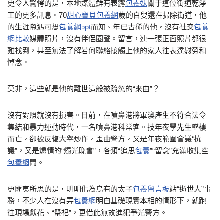
更令人驚愕的是，本地媒體鮮有表露
包養妹
關于這位街道乾淨
工的更多訊息。70
甜心寶貝包養網
歲的白叟還在掃除街道，他
的生涯際遇可想
包養網ppt
而知。年已古稀的他，沒有社交
包養
網比較
媒體照片，沒有伴侶圈聲。留言，連一張正面照片都很
難找到，甚至無法了解若何聯絡接觸上他的家人往表達慰勞和
悼念。
莫非，這些就是他的離世這般被疏忽的“來由”？
沒有對照就沒有損害。日前，在噴鼻港將軍澳產生不符合法令
集結和暴力運動時代，一名噴鼻港科常客。技年夜學先生墜樓
而亡，卻被反復大舉炒作，歪曲警方，又是年夜範圍會議“抗
議”，又是煽情的“燭光晚會”，各類“追思
包養
”“留念”充滿收集空
包養網
間。
更匪夷所思的是，明明化為烏有的太子
包養留言板
站“逝世人”事
務，不少人在沒有弄
包養網
明白基礎現實本相的情形下，就跑
往現場獻花、“祭祀”，更借此無故進犯爭光警方。