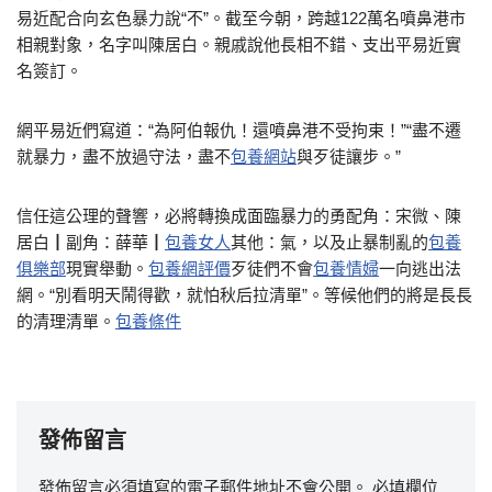
易近配合向玄色暴力說“不”。截至今朝，跨越122萬名噴鼻港市
相親對象，名字叫陳居白。親戚說他長相不錯、支出平易近實
名簽訂。
網平易近們寫道：“為阿伯報仇！還噴鼻港不受拘束！”“盡不遷
就暴力，盡不放過守法，盡不
包養網站
與歹徒讓步。”
信任這公理的聲響，必將轉換成面臨暴力的勇配角：宋微、陳
居白┃副角：薛華┃
包養女人
其他：氣，以及止暴制亂的
包養
俱樂部
現實舉動。
包養網評價
歹徒們不會
包養情婦
一向逃出法
網。“別看明天鬧得歡，就怕秋后拉清單”。等候他們的將是長長
的清理清單。
包養條件
發佈留言
發佈留言必須填寫的電子郵件地址不會公開。
必填欄位