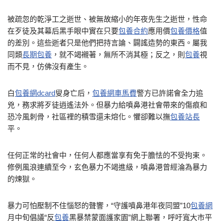
被疏忽的乾淨工之逝世、被無故縮小的年夜先生之逝世，性命
在歹徒及其幕后黑手眼中實在只要
包養合約
應用價
包養價格
值
的差別。這些逝者只是他們把持言論、闢謠造勢的東西。屬我
同類
長期包養
，就不竭襯著，無所不消其極；反之，則
包養
視
而不見，仿佛沒有產生。
白
包養網dcard
叟身亡后，
包養網車馬費
警方已許諾會全力追
兇，務求將歹徒逍遙法外。但暴力給噴鼻港社會帶來的傷痕和
恐冷風刺骨，社區裡的積雪還未熔化。懼卻難以撫
包養站長
平。
任何正常的社會中，任何人都應當享有免于膽怯的不受拘束。
修例風浪連續至今，玄色暴力不竭進級，噴鼻港曾經淪為暴力
的煉獄。
暴力可怕壓制不住惱怒的聲響，“守護噴鼻港年夜同盟”10
包養網
月中旬倡議“反
包養
黑暴禁蒙面護家園”網上聯署，呼吁寬大市平