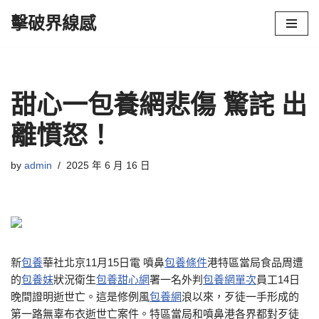
擊破界線感
Skip
to
content
甜心一包養網悲傷 驚詫 出
離憤怒！
by
admin
2025 年 6 月 16 日
新
包養
華社北京11月15日電 噴鼻
包養條件
港特區當局食品周遭
的
包養妹
狀況衛生
包養甜心網
署一名外判
包養網單次
員工14日
晚間證明逝世亡。這是修例風
包養網
浪以來，歹徒一手形成的
第一路無辜布衣逝世亡案件。特區當局和噴鼻港各界都對歹徒