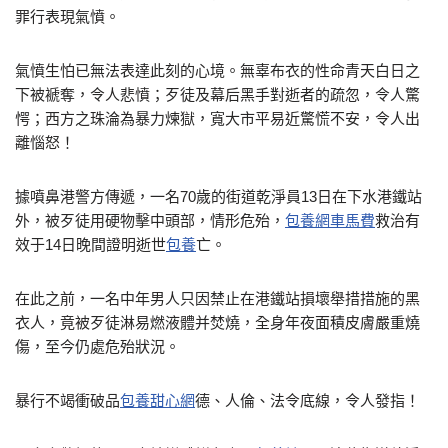
罪行表現氣憤。
氣憤生怕已無法表達此刻的心境。無辜布衣的性命青天白日之
下被褫奪，令人悲憤；歹徒及幕后黑手對逝者的疏忽，令人驚
愕；西方之珠淪為暴力煉獄，寬大市平易近驚慌不安，令人出
離惱怒！
據噴鼻港警方傳遞，一名70歲的街道乾淨員13日在下水港鐵站
外，被歹徒用硬物擊中頭部，情形危殆，
包養網車馬費
救治有
效于14日晚間證明逝世
包養
亡。
在此之前，一名中年男人只因禁止在港鐵站損壞舉措措施的黑
衣人，竟被歹徒淋易燃液體并焚燒，全身年夜面積皮膚嚴重燒
傷，至今仍處危殆狀況。
暴行不竭衝破品
包養甜心網
德、人倫、法令底線，令人發指！