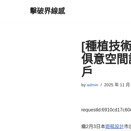
擊破界線感
Skip
to
content
[種植技術
俱意空間
戶
by
admin
2025 年 11 月
requestId:6910cd17c60
繼2月3日本
遊艇設計
市