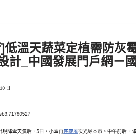
]低溫天蔬菜定植需防灰霉病
設計_中國發展門戶網－
 10 日
eb3.71780527.
出現降雪天氣后，5日，小雪再
侘寂風
次光顧本市。中午前后，