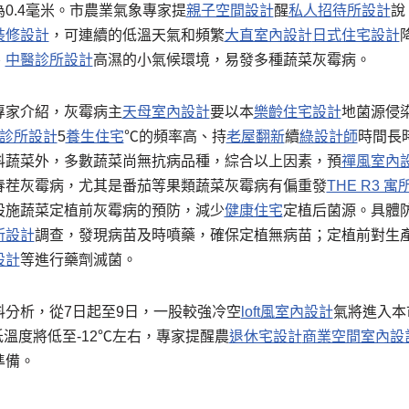
0.4毫米。市農業氣象專家提
親子空間設計
醒
私人招待所設計
說
裝修設計
，可連續的低溫天氣和頻繁
大直室內設計
日式住宅設計
、
中醫診所設計
高濕的小氣候環境，易發多種蔬菜灰霉病。
專家介紹，灰霉病主
天母室內設計
要以本
樂齡住宅設計
地菌源侵
診所設計
5
養生住宅
℃的頻率高、持
老屋翻新
續
綠設計師
時間長
科蔬菜外，多數蔬菜尚無抗病品種，綜合以上因素，預
禪風室內
春茬灰霉病，尤其是番茄等果類蔬菜灰霉病有偏重發
THE R3 寓
設施蔬菜定植前灰霉病的預防，減少
健康住宅
定植后菌源。具體
所設計
調查，發現病苗及時噴藥，確保定植無病苗；定植前對生
設計
等進行藥劑滅菌。
分析，從7日起至9日，一股較強冷空
loft風室內設計
氣將進入本
低溫度將低至-12℃左右，專家提醒農
退休宅設計
商業空間室內設
準備。