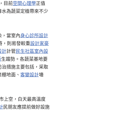
，目前
空間心理學
正值
降水為蔬菜定植帶來不少
染，當室內
身心診所設計
時，則易發較重
設計家豪
設計
計管
民生社區室內設
所
生趨勢。各蔬菜基地要
防治措施主要包括，采取
產棚地面、
客變設計
墻
市上空，白天最高溫度
計
民朋友應提前做好設施