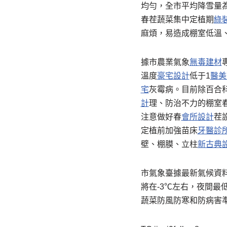
均勻，全市平均降雪量為
春茬蔬菜集中定植期
綠
麻煩，易造成棚室低溫
據市農業氣象
無毒建材
溫度
豪宅設計
低于1
醫美
宅
灰霉病。目前除百合
計
理、防治不力的棚室
注意做好春
會所設計
茬
定植前加強苗床
牙醫診
壁、棚膜、立柱
新古典
市氣象臺據最新氣候資料
將在-3℃左右，夜間最
蔬菜防風防寒和防病害