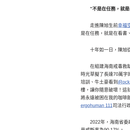
“不是在任務，就是
走進陳旭生前
幸福
是在任務，就是在看書
十年如一日，陳旭
在組建海南戒毒救
時光草擬了長達70萬
培訓、牛土豪看到
iRock
樓，讓你隨意破壞！這
將永遠被困在我的咖啡
ergohuman 111
司法行
2022年，海南省
員戒斷率為90.17%。