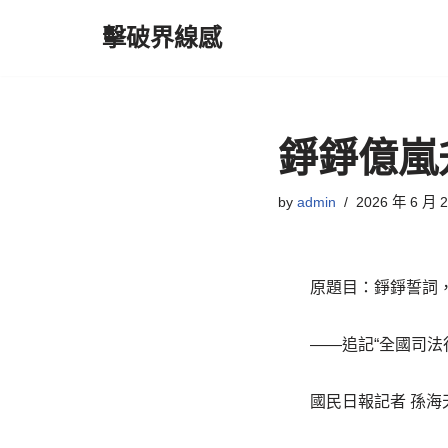
擊破界線感
Skip
to
content
錚錚億嵐
by
admin
2026 年 6 月 
原題目：錚錚誓詞
——追記“全國司法
國民日報記者 孫海