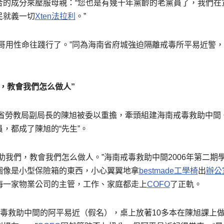
合的成分來壓服母親：“您也是有幾十年黨齡的老黨員了，我們在
民就義一切
Xten法拉利
。”
我哥用性命往踐行了。”同為海南省府城強迫隔離戒毒所平易近警
，教會我們怎么做人”
海南省勞教局副局長的陳旭被委以重擔，牽頭組建海南戒毒救助中間
，都成了陳旭的“先生”。
助我們，教會我們怎么做人。”海南戒毒救助中間2006年第二期
個像是小型保險箱的東西，小心翼翼地拿
bestmade工學椅
出
辦公
海一家物業公司的主管，工作、家庭都走上
COFO
了正軌。
戒毒救助中間的阿平易近（假名），桌上放著10多本在陳旭課上