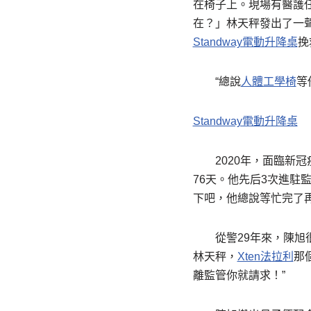
在椅子上。現場有醫護
在？」林天秤發出了一
Standway電動升降桌
挽
“總說
人體工學椅
等
Standway電動升降桌
2020年，面臨
76天。他先后3次進駐
下吧，他總說等忙完了
從警29年來，陳旭
林天秤，
Xten法拉利
那
離監管你就請求！”