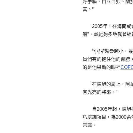
好手藝，自立自強、闊別
富。”
2005年，在海南
船”，盡能夠多地載著組
“小船”越疊越小，
員們有的抱住他的臂膀
的是他果斷的眼神
COF
在陳旭的肩上，阿
有光亮的將來。”
自2005年起，陳
巧培訓項目，為2000
常識。