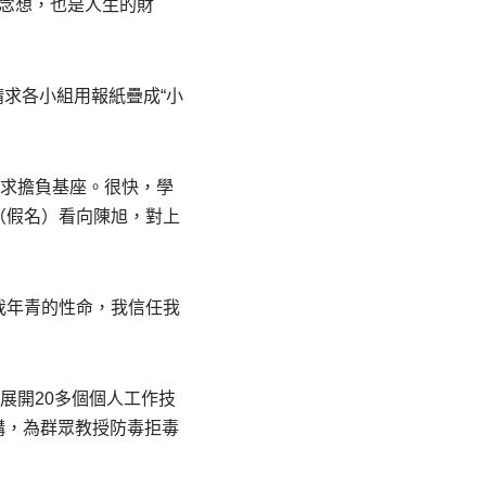
是念想，也是人生的財
請求各小組用報紙疊成“小
求擔負基座。很快，學
（假名）看向陳旭，對上
我年青的性命，我信任我
計展開20多個個人工作技
講，為群眾教授防毒拒毒