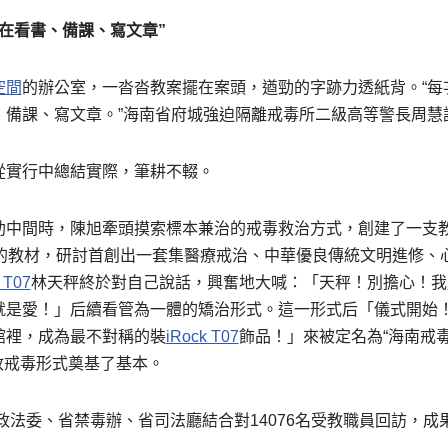
在看書、備課、寫文章”
空間
的辦公室，一沓沓教案擺在案頭，遒勁的字跡力透紙背。“每
、備課、寫文章。”海南省府城強迫隔離戒毒所二級高等警長周慧
從實行中總結實際，筆耕不輟。
助中間時，陳旭牽頭摸索標本兼治的戒毒救治方式，創建了一支
字的教材，研討首創出一套集醫療戒治、中華優良傳統文明進修、
 T07
林天秤終於對自己說話，興奮地大喊：「天秤！別擔心！我
就是愛！」后續看管為一體的矯治形式。這一形式后「儀式開始
館裡，成為最不對稱的裝
iRock T07
飾品！」來被定名為“海南戒
政戒毒形式奠基了基本。
委政法委、省禁毒辦、省司法廳結合對14076名受教職員回訪，成