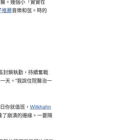
送醫。幾個小「實實在
子推薦
音樂和弦。時的
區封鎖執勤，持續奮戰
一天。“我說住院醫治一
沐日你就值班，
Wilkhahn
達了崩潰的邊緣。一要隔