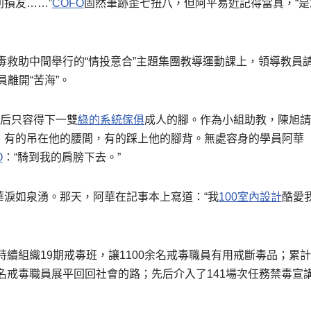
損友……”
COFO
固然筆跡歪七扭八，但阿平易近記得當真，“
戒毒救助中間舉行的“情投意合”主題集團教導運動課上，領導教員
員離開“苦海”。
最后只容得下一雙
綠的系統傢俱
成人的腳。作為小組助教，陳旭請
，有的吊在他的腰間，有的踩上他的腳背。無處容身的學員阿華
O
：“騎到我的肩膀下去。”
華淚如泉湧。那天，阿華在記事本上寫道：“我
100室內設計
酷愛
旭持續組織19期戒毒班，讓1100余名戒毒職員有用戒斷毒品；累
余名戒毒職員展平回回社會的路；先后介入了141場次任務禁毒宣