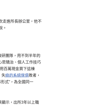
次走進所長辦公室，他不
說。
教研團隊，用不到半年的
心思矯治、個人工作技巧
用百萬現金買下這棟
！失
綠的系統傢俱
敗者，
毒形式”，為全國同一
果顯示，出所3年以上職