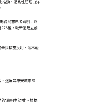
體化推動、體系性管理白洋
。
新縣愛鳥志愿者齊明，終
276種，較新區建立前
閑舉措措施投用，叢林籠
型。這里是雄安城市盤
的“聰明生態樹”。這棵