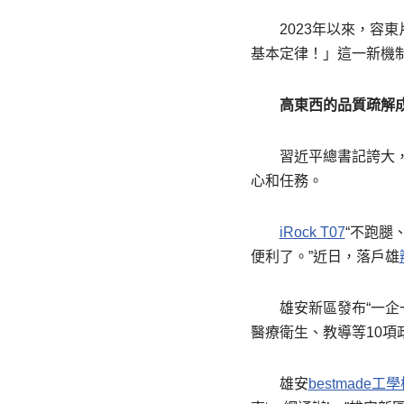
2023年以來，
基本定律！」這一新機
高東西的品質疏解
習近平總書記誇大
心和任務。
iRock T07
“不跑腿
便利了。”近日，落戶雄
雄安新區發布“一
醫療衛生、教導等10
雄安
bestmade工