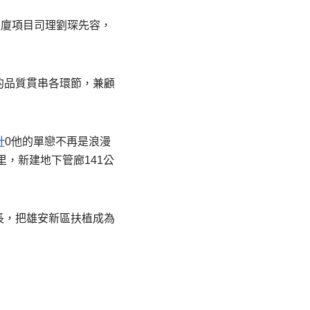
夜廈項目司理劉琛先容，
的品質貫串各環節，兼顧
計
0他的單戀不再是浪漫
，新建地下管廊141公
長，把雄安新區扶植成為