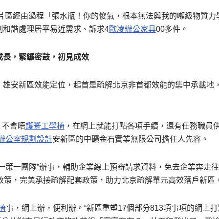
容東片區經由過程「張水瓶！你的傻氣，根本無法與我的噸級物質力
制和諧處理居平易近需求、訴求4
歐凌辦公家具
00多件。
成長，緊鑼密鼓，初見成效
，雄安新區效能定位，起首是疏解北京非首都效能的集中承載地
、不會晤
護脊工學椅
，在網上就能打點各項手續，還有任務職員
辦公室規劃設計
安新區的中礦金石實業無限公司擔任人先容。
企一策一團隊”辦事，輔助企業線上預審請求資料，免去企業奔走
項政策，完美承接疏解配套政策，助力北京疏解單元高效落戶新區
學椅
事，網上辦，便利辦。“新區重塑17個部分813項事項的網上