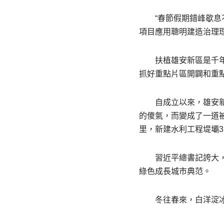
“春節假期錯峰歇息
項目應用聰明建造治理
扶植雄安新區是千
抓好重點片區開闢和重
自成立以來，雄安新
的傻氣，而變成了一道被
里，新建水利工程堤壩3
習近平總書記誇大
綠色成長城市典范。
冬往春來，白洋淀