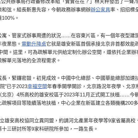
新區公共辦事局行政審修改革組「實實在在？」林天秤發出了一聲
樂和弦。組長靳惠先容，今朝政務辦事網辦
辦公家具
率、招招標
100%。
公寓、管家式辦事周遭的狀況……在容東片區，有一個年夜型建
年夜業態。
電動升降桌
它就是雄安新區首個承接北京非首都效能
中間。這里，可為疏解單元供給定制化辦公空間，還依托企業辦
疏解單元落地的全流程需求。
成長，緊鑼密鼓，初見成效。中國中化總部、中國華能總部加速
院”已于2023
幸福空間
年春季開學開診，北京路況年夜學、北京
北京）4所高校的雄安校區于2023年11月正式開工扶植……今
疏解項目等陸續落地扶植，中心企業在新區建立各類機構200
成立雄安高校協同立異同盟，約請河北產業年夜學等9家省屬高校、
第十三研討所等9家科研院所參加，一路生長。