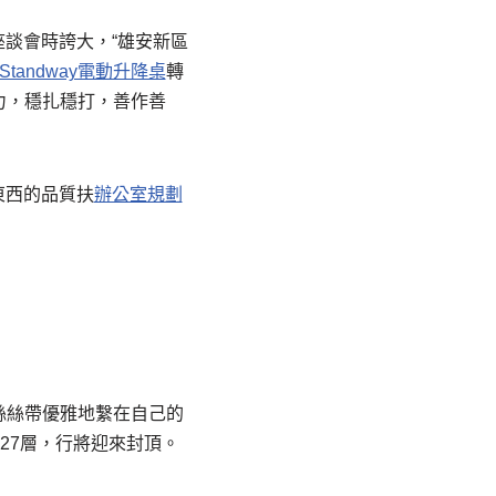
座談會時誇大，“雄安新區
Standway電動升降桌
轉
力，穩扎穩打，善作善
東西的品質扶
辦公室規劃
絲絲帶優雅地繫在自己的
27層，行將迎來封頂。