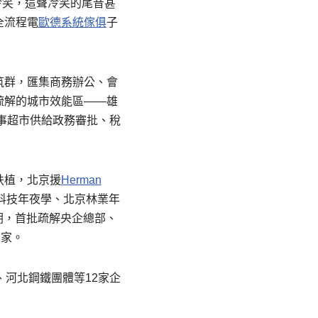
冷笑，這聲冷笑的尾音甚
全流程電
歐德系統傢俱
子
筑群，匯集商務辦公、會
疏解的城市效能區——雄
事超市供給政務審批、稅
扶植，北京援
Herman
科技年夜學、北京林業年
朝，首批疏解央企總部、
多家。
河北鋼鐵團體等12家企