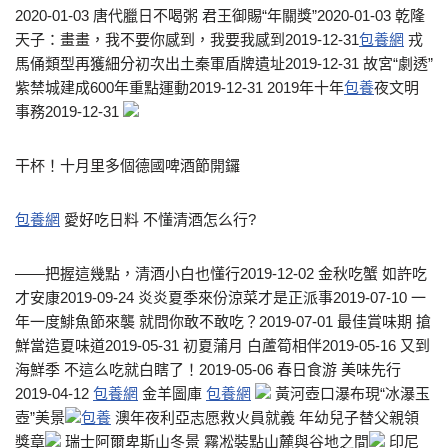
2020-01-03 唐代臘日不喝粥 君王御賜“年關獎”2020-01-03 乾隆
天子：畫畫，我不要你感到，我要我感到2019-12-31
包養網
戎
馬俑類型再獲細分初次出土秦軍盾牌遺址2019-12-31 故宮“劇透”
紫禁城建成600年重點運動2019-12-31 2019年十年
包養
夜文明
事務2019-12-31
干杯！十月里多個德國啤酒節開鑼
包養網
愛好吃日料 不懂清酒怎么行?
——把握這幾點，清酒小白也懂行2019-12-02 金秋吃蟹 如許吃
才安康2019-09-24 炎炎夏季來份涼菜才是正派事2019-07-10 一
年一度鯡魚節來襲 就問你敢不敢吃？2019-07-01 最佳賞味期 搶
鮮當造夏味道2019-05-31 初夏蒲月 白蘆筍相伴2019-05-16 又到
海鮮季 不這么吃就白瞎了！2019-05-06 春日食游 美味先行
2019-04-12
包養網
金羊圖庫
包養網
黃河壺口瀑布現“冰瀑玉
壺”美景
包養
澳年夜利亞志愿救火員就義 年幼兒子替父親領
獎章
瑞士阿爾卑斯山冬景 霧凇裝點山麓與谷地之間
印尼