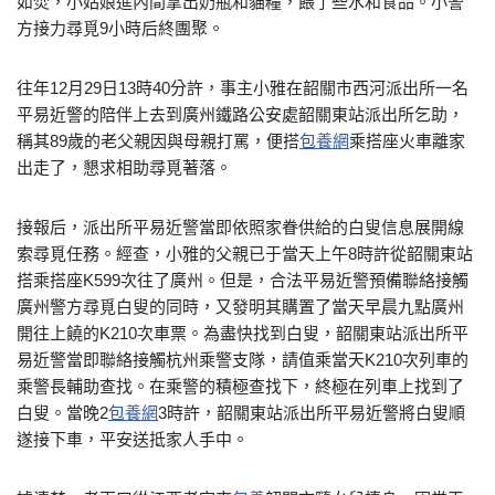
如焚，小姑娘進內間拿出奶瓶和貓糧，餵了些水和食品。小警
方接力尋覓9小時后終團聚。
往年12月29日13時40分許，事主小雅在韶關市西河派出所一名
平易近警的陪伴上去到廣州鐵路公安處韶關東站派出所乞助，
稱其89歲的老父親因與母親打罵，便搭
包養網
乘搭座火車離家
出走了，懇求相助尋覓著落。
接報后，派出所平易近警當即依照家眷供給的白叟信息展開線
索尋覓任務。經查，小雅的父親已于當天上午8時許從韶關東站
搭乘搭座K599次往了廣州。但是，合法平易近警預備聯絡接觸
廣州警方尋覓白叟的同時，又發明其購置了當天早晨九點廣州
開往上饒的K210次車票。為盡快找到白叟，韶關東站派出所平
易近警當即聯絡接觸杭州乘警支隊，請值乘當天K210次列車的
乘警長輔助查找。在乘警的積極查找下，終極在列車上找到了
白叟。當晚2
包養網
3時許，韶關東站派出所平易近警將白叟順
遂接下車，平安送抵家人手中。