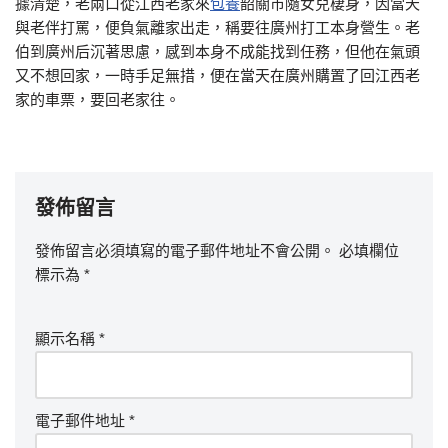
據清楚，老兩口從江西老家來
包養
韶關市隨女兒棲身，因當天
與老伴打罵，便負氣離家出走，稱要往廣州打工本身營生。老
伯到廣州后沉著思慮，感到本身不成能找到任務，但他在氣頭
又不想回家，一時手足無措，便在當天在廣州購置了回江西老
家的車票，要回老家往。
發佈留言
發佈留言必須填寫的電子郵件地址不會公開。
必填欄位
標示為
*
顯示名稱
*
電子郵件地址
*