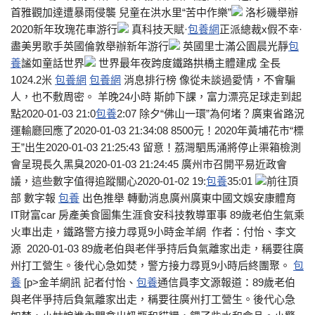
首雅觀加達遭暴雨侵襲 兒童在洪水里“苦中作樂”
洛杉磯舉辦
2020新年玫瑰花車游行
真科技天賦·
包養網
正派總裁x假不幸·
盡美男歌手英國倫敦舉辦新年游行
英國里士滿公園晨光靜
包
養
謐如童話世界
世界最年夜跨度鐵路拱橋主體建成 全長
1024.2米
包養網
包養網
消息排行榜 像從未談過愛情，不會騙
人，也不敷周密。 羊晚24小時 斯帥下課，富力漂亮足球走到起
點2020-01-03 21:0
包養
2:07 除夕“佛山一環”為何堵？廣東省路況
運輸廳回應了2020-01-03 21:34:08 8500元！2020年黃埔花市“標
王”出生2020-01-03 21:25:43 留意！荔灣駟馬涌將停止渠箱檢測
會呈現長久黑臭2020-01-03 21:24:45 廣州市召開平易近政會
議，這些數字值得追蹤關心2020-01-02 19:
包養
35:01
前往頂
部 數字報
包養
出色推舉 轉動消息廣州廣東中國文娛安康體育
IT財富car 房產美食圖集生涯食安科技教導軍事 89歲老伯生氣乘
火車出走，鐵路警方接力尋覓9小時金羊網 作者：付怡、李文
源 2020-01-03 89歲老伯與老伴爭持后負氣離家出走，稱要往廣
州打工營生。後代心急如焚，警方接力尋覓9小時后終團聚。
包
養
[p>金羊網訊 記者付怡、
包養
通信員李文源報道：89歲老伯
與老伴爭持后負氣離家出走，稱要往廣州打工營生。後代心急