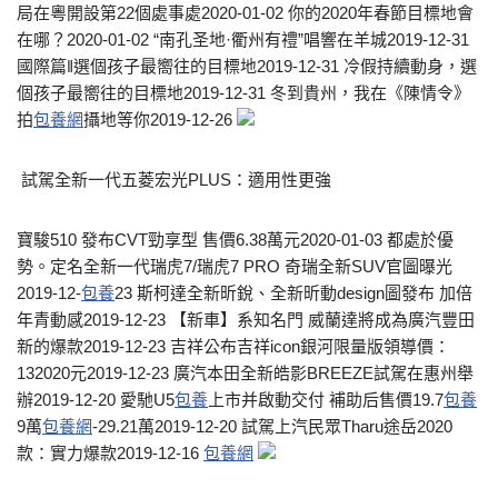
局在粵開設第22個處事處2020-01-02 你的2020年春節目標地會
在哪？2020-01-02 “南孔圣地·衢州有禮”唱響在羊城2019-12-31
國際篇‖選個孩子最嚮往的目標地2019-12-31 冷假持續動身，選
個孩子最嚮往的目標地2019-12-31 冬到貴州，我在《陳情令》
拍
包養網
攝地等你2019-12-26
​ 試駕全新一代五菱宏光PLUS：適用性更強
寶駿510 發布CVT勁享型 售價6.38萬元2020-01-03 ​都處於優
勢。定名全新一代瑞虎7/瑞虎7 PRO 奇瑞全新SUV官圖曝光
2019-12-
包養
23 斯柯達全新昕銳、全新昕動design圖發布 加倍
年青動感2019-12-23 【新車】系知名門 威蘭達將成為廣汽豐田
新的爆款2019-12-23 吉祥公布吉祥icon銀河限量版領導價：
132020元2019-12-23 ​廣汽本田全新皓影BREEZE試駕在惠州舉
辦2019-12-20 愛馳U5
包養
上市并啟動交付 補助后售價19.7
包養
9萬
包養網
-29.21萬2019-12-20 試駕上汽民眾Tharu途岳2020
款：實力爆款2019-12-16
包養網