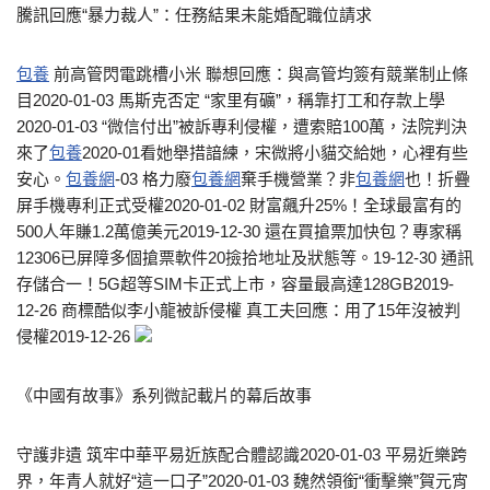
騰訊回應“暴力裁人”：任務結果未能婚配職位請求
包養
前高管閃電跳槽小米 聯想回應：與高管均簽有競業制止條
目2020-01-03 馬斯克否定 “家里有礦”，稱靠打工和存款上學
2020-01-03 “微信付出”被訴專利侵權，遭索賠100萬，法院判決
來了
包養
2020-01看她舉措諳練，宋微將小貓交給她，心裡有些
安心。
包養網
-03 格力廢
包養網
棄手機營業？非
包養網
也！折疊
屏手機專利正式受權2020-01-02 財富飆升25%！全球最富有的
500人年賺1.2萬億美元2019-12-30 還在買搶票加快包？專家稱
12306已屏障多個搶票軟件20撿拾地址及狀態等。19-12-30 通訊
存儲合一！5G超等SIM卡正式上市，容量最高達128GB2019-
12-26 商標酷似李小龍被訴侵權 真工夫回應：用了15年沒被判
侵權2019-12-26
《中國有故事》系列微記載片的幕后故事
守護非遺 筑牢中華平易近族配合體認識2020-01-03 平易近樂跨
界，年青人就好“這一口子”2020-01-03 魏然領銜“衝擊樂”賀元宵