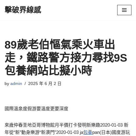
擊破界線感
Skip
to
content
89歲老伯慪氣乘火車出
走，鐵路警方接力尋找9S
包養網站比擬小時
by
admin
2025 年 6 月 2 日
國際溫泉度假游要溫度更要深度
來歲仲春圣地亞哥博物館月半價打卡發明新樂趣2020-01-03 新
年從“新”動身樂游“新澳門”2020-01-03 ja
包養
pan(日本)國度游玩