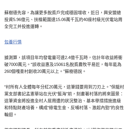
蘇樹德先容，為讓更多脫貧戶完成穩固增收，近日，興安盟總
投資5.96億元、扶植範圍達15.06萬千瓦的40座村級光伏電站周
全完工并投進運轉。
包養行情
據測算，該項目年均發電量可達2.4億千瓦時，估計年收益將衝
破7000萬元。“該收益惠及15061名脫貧農牧平易近，每年能為
260個嘎查村創收20萬元以上。”蘇樹德說。
“村所有人全體每年分紅20萬元，這筆錢要用到刀刃上。”保龍村
黨支部書記孟憲華站在光伏“藍海”前，刻畫著村落的將來圖景：
這筆資金將投進全村人居周遭的狀況整治、基本舉措措施進級
和特點財產培養，構成“綠電生金、反哺村落、激起內勁”的良性
輪迴。