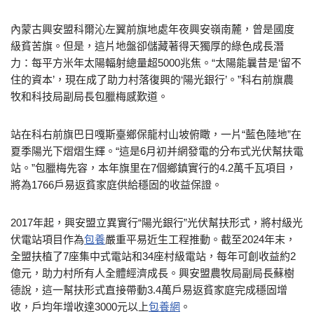
內蒙古興安盟科爾沁左翼前旗地處年夜興安嶺南麓，曾是國度
級貧苦旗。但是，這片地盤卻儲藏著得天獨厚的綠色成長潛
力：每平方米年太陽輻射總量超5000兆焦。“太陽能曩昔是‘留不
住的資本’，現在成了助力村落復興的‘陽光銀行’。”科右前旗農
牧和科技局副局長包臘梅感歎道。
站在科右前旗巴日嘎斯臺鄉保龍村山坡俯瞰，一片“藍色陸地”在
夏季陽光下熠熠生輝。“這是6月初并網發電的分布式光伏幫扶電
站。”包臘梅先容，本年旗里在7個鄉鎮實行的4.2萬千瓦項目，
將為1766戶易返貧家庭供給穩固的收益保證。
2017年起，興安盟立異實行“陽光銀行”光伏幫扶形式，將村級光
伏電站項目作為
包養
嚴重平易近生工程推動。截至2024年末，
全盟扶植了7座集中式電站和34座村級電站，每年可創收益約2
億元，助力村所有人全體經濟成長。興安盟農牧局副局長蘇樹
德說，這一幫扶形式直接帶動3.4萬戶易返貧家庭完成穩固增
收，戶均年增收達3000元以上
包養網
。