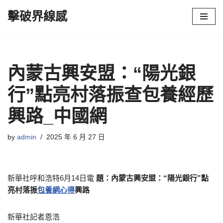
擊破界線感
Skip
to
content
內蒙古興安盟：“陽光銀
行”點亮村落振查包養經歷
興路_中國網
by
admin
2025 年 6 月 27 日
新華社呼和浩特6月14日電
題：內蒙古興安盟：“陽光銀行”點
亮村落振
包養網心得
興路
新華社記者恩浩