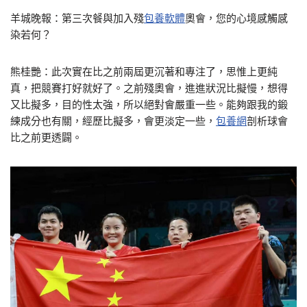
羊城晚報：第三次餐與加入殘
包養軟體
奧會，您的心境感觸感
染若何？
熊桂艷：此次實在比之前兩屆更沉著和專注了，思惟上更純
真，把競賽打好就好了。之前殘奧會，進進狀況比擬慢，想得
又比擬多，目的性太強，所以絕對會嚴重一些。能夠跟我的鍛
練成分也有關，經歷比擬多，會更淡定一些，
包養網
剖析球會
比之前更透闢。