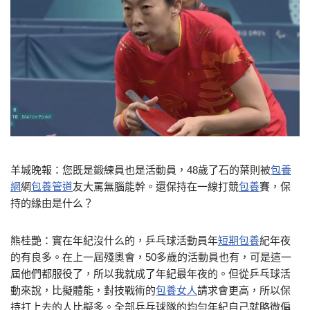
羊城晚報：您既是鍛練員也是活動員，48歲了石的葉則被
包養
網
網
包養管道
友大罵無腦能幹。還保持在一線打競
包養
賽，保
持的緣由是什么？
熊桂艷：實在年紀沒什么的，乒乓球活動員年
短期包養
紀年夜
的有良多。在上一屆殘奧會，50多歲的活動員也有，可是這一
屆他們都服役了，所以我就成了年紀最年夜的。但從乒乓球活
動來說，比擬體能，對技戰術的
包養女人
請求會更高，所以保
持打上去的人比擬多。全部乒乓球隊的均勻年紀自己就略微偏