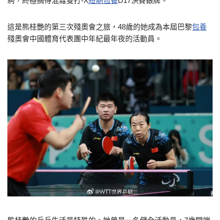
騁，終極摘得混雜雙打-X
短期包養
D17決賽銀牌。
這是熊桂艷的第三次殘奧會之旅，48歲的她成為本屆巴黎
包養
殘奧會中國體育代表團中年紀最年夜的活動員。