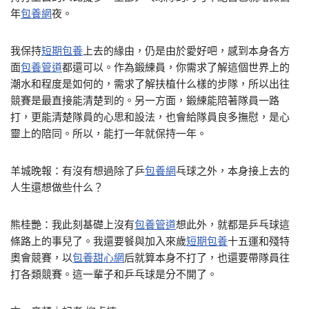
年
包養網
夜。
我保持
短期包養
上去的緣由，仍是由於愛好吧，感到本身各方
面
包養管道
都還可以。作為鍛練員，你需求了解這個世界上的
潮水和程度是如何的，需求了解扶植什么樣的步隊，所以出往
競賽是最直接能清楚到的。另一方面，鍛練能陪著隊員一路
打，更能清楚隊員的心思和設法，也會給隊員良多撫慰，是心
靈上的陪同。所以，能打一年就保持一年。
羊城晚報：有沒有想過除了乒
包養網
乓球之外，本身接上去的
人生還想做些什么？
熊桂艷：我此刻基礎上沒有
包養管道
想此外，就都是乒乓球這
條路上的事兒了。我還要餐與加入來歲
短期包養
十五運和殘特
奧會競賽，以
包養甜心網
后就算本身不打了，也還要帶隊員往
打各類競賽。這一輩子和乒乓球是分不開了。