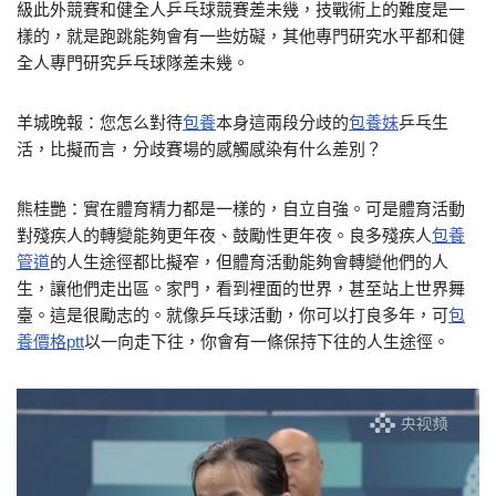
級此外競賽和健全人乒乓球競賽差未幾，技戰術上的難度是一
樣的，就是跑跳能夠會有一些妨礙，其他專門研究水平都和健
全人專門研究乒乓球隊差未幾。
羊城晚報：您怎么對待
包養
本身這兩段分歧的
包養妹
乒乓生
活，比擬而言，分歧賽場的感觸感染有什么差別？
熊桂艷：實在體育精力都是一樣的，自立自強。可是體育活動
對殘疾人的轉變能夠更年夜、鼓勵性更年夜。良多殘疾人
包養
管道
的人生途徑都比擬窄，但體育活動能夠會轉變他們的人
生，讓他們走出區。家門，看到裡面的世界，甚至站上世界舞
臺。這是很勵志的。就像乒乓球活動，你可以打良多年，可
包
養價格ptt
以一向走下往，你會有一條保持下往的人生途徑。