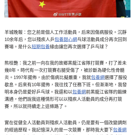
羊城晚報：您之前是個人工作活動員，后來因傷病服役。沉靜
10余年后，您以殘疾人乒
包養甜心網
乓球活動員成分再次回到
賽場。是什么
短期包養
緣由讓您再次選擇了乒乓球？
熊桂艷：我之前一向在我的故鄉黑龍江省隊打競賽，打了差未
幾8年。時代有一次打競賽右腿受傷了，被診斷為硬化性骨髓
炎。1997年擺佈，由於傷病比擬嚴重，我就
包養網
選擇了服役
歇息。后來有10年擺佈，我往找了任務下班。但漸漸地，我發
明本身仍是愛好乒乓球。我還和以
包養網
前黑龍江省隊的鍛練
溝通，他們說我這種情形可以以殘疾人活動員的成分再打競
賽，所以就持續走上這條路了。
實在從健全人活動員到殘疾人活動員，仍是要有一個改變調劑
的經過歷程。我記憶深入的是一次競賽，那時我大要下
包養網