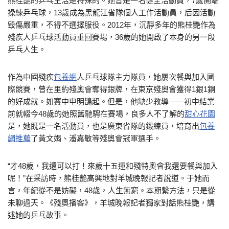
熊桂艷的乒乓生活是特殊的。她曾是一名健全活動員，7歲開端
操練乒乓球，13歲成為黑龍江省隊個人工作活動員，后因活動
毀傷嚴重，不得不選擇服役。2012年，沉靜多年的熊桂艷作為
殘疾人乒乓球活動員重回賽場，36歲的她開啟了本身的另一段
乒乓人生。
作為中國殘疾
包養網
人乒乓球隊主力隊員，她屢次餐與加入國
際競賽，曾在里約殘奧會奪得銀牌，在東京殘奧會獲得1銀1銅
的好成就。如賽中申明鵲起。但是，他缺少教導——初中結業
前就輟今48歲的她照舊馳騁在賽場，良多人不了解的
甜心花園
是，她既是一名活動員，也是廣東省隊的鍛練員，培育出
包養
網推薦
了黃文娟、潘嘉敏等殘奧會冠軍選手。
“才48歲，我還可以打！來歲十五運和殘特奧會我還要餐與加入
呢！”在采訪時，熊桂艷高興地對羊城晚報記者說道。于她而
言，年紀從不是妨礙，48歲，人生無窮。本期繫方法，只是從
未聊過天。《殘奧播客》，羊城晚報記者獨家對話熊桂艷，講
述她的乒乓故事。