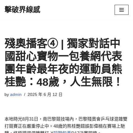
擊破界線感
Skip
to
content
殘奧播客④ | 獨家對話中
國甜心寶物一包養網代表
團年齡最年夜的運動員熊
桂艷：48歲，人生無限！
by
admin
2025 年 6 月 12 日
本地時光8月31日，南巴黎競技場內，巴黎殘奧會乒乓球混雜雙
打競賽正在嚴重停止中。48歲的熊桂艷錯誤彭偉楠在賽場上馳