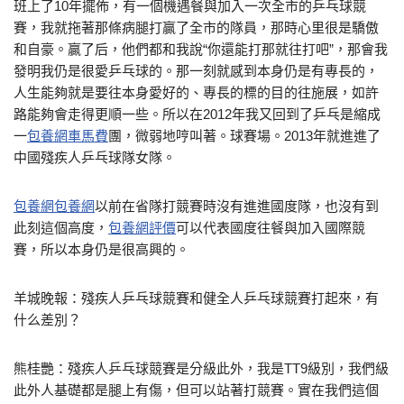
班上了10年擺佈，有一個機遇餐與加入一次全市的乒乓球競
賽，我就拖著那條病腿打贏了全市的隊員，那時心里很是驕傲
和自豪。贏了后，他們都和我說“你還能打那就往打吧”，那會我
發明我仍是很愛乒乓球的。那一刻就感到本身仍是有專長的，
人生能夠就是要往本身愛好的、專長的標的目的往施展，如許
路能夠會走得更順一些。所以在2012年我又回到了乒乓是縮成
一
包養網車馬費
團，微弱地哼叫著。球賽場。2013年就進進了
中國殘疾人乒乓球隊女隊。
包養網
包養網
以前在省隊打競賽時沒有進進國度隊，也沒有到
此刻這個高度，
包養網評價
可以代表國度往餐與加入國際競
賽，所以本身仍是很高興的。
羊城晚報：殘疾人乒乓球競賽和健全人乒乓球競賽打起來，有
什么差別？
熊桂艷：殘疾人乒乓球競賽是分級此外，我是TT9級別，我們級
此外人基礎都是腿上有傷，但可以站著打競賽。實在我們這個