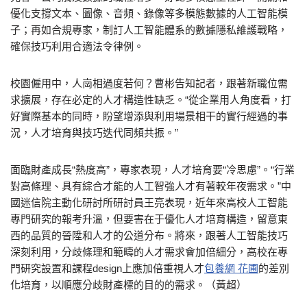
優化支撐文本、圖像、音頻、錄像等多模態數據的人工智能模
子；再如合規專家，制訂人工智能體系的數據隱私維護戰略，
確保技巧利用合適法令律例。
校園僱用中，人崗相過度若何？曹彬告知記者，跟著新職位需
求擴展，存在必定的人才構造性缺乏。“從企業用人角度看，打
好實際基本的同時，盼望增添與利用場景相干的實行經過的事
況，人才培育與技巧迭代同頻共振。”
面臨財產成長“熱度高”，專家表現，人才培育要“冷思慮”。“行業
對高條理、具有綜合才能的人工智強人才有著較年夜需求。”中
國迷信院主動化研討所研討員王亮表現，近年來高校人工智能
專門研究的報考升溫，但要害在于優化人才培育構造，留意東
西的品質的晉陞和人才的公道分布。將來，跟著人工智能技巧
深刻利用，分歧條理和範疇的人才需求會加倍細分，高校在專
門研究設置和課程design上應加倍重視人才
包養網 花圃
的差別
化培育，以順應分歧財產標的目的的需求。（黃超）