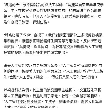
“陳述的天生離不開背后的算法工程師。”吳捷是廣東產業年夜學
碩士生，在視睿科技天然說話處置標的目的的算法工程師職位
練習。這段時光，他介入了講堂智能反應體系的數據處置，以
及年夜模子練習、評測任務。
“體系搭載了教導年夜模子，我們對講堂環節停止多模態數據采
集和剖析，讓體系正確捕獲師生問答等有用信息，反休學習這
些數據。”吳捷說，與此同時，將教導講授實際轉換為人工智能
把握的說話，練習其提出專門研究提出。
跟著人工智能技巧向更多場景延長，“人工智能+”海潮以史無前
例的速率，轉變著人們的任務與生涯。“人工智能+教導”“人工智
能+金融”“人工智能+醫療”……傳統行業迎來智能化新機會。
以視睿科技為例，其主營的液晶顯示主控板卡、交互智能平板
等人工智能產物，普遍利用于家電、教導、企業辦事等範疇。
“人工智能技巧觸及研發、生孩子、辦事全流程，需求大批算法
人才。”公司首席技巧官楊銘表現。