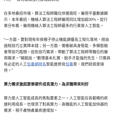
在多地春招市場，算法工程師職位供需兩旺。僱用平臺數據顯
示，本年春招，機械人算法工程師僱用同比增加超30%。從行
業分布看，僱用機械人算法工程師最多的行業是人工智能。
“一方面，要對現有年夜模子停止機能調優及工程化落地，經由
過程技巧立異降本錢；另一方面，需衝破具身智能、多模態融
會等技巧瓶頸。這些技巧需求，帶動了算法工程師等職位的僱
用需求。”楊銘說，“數理基本扎實、脫手才能強的先生，只需具
有必定的人工
包養網排名
智能進修背
包養
景，我們就很是接
待。”
算力需求激起要害硬件成長潛力，為求職帶來利好
算力是人工智能成長的焦點要素之一。人工智能在各範疇的疾
速利用成長，也增添了對高算力、高機能的人工智能加快器的
需求，相干產物產量疾速增加。