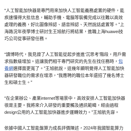
“人工智能加快器是專門用來加快人工智能義務處置的硬件，能
疾速懂得大批信息，輔助手機、電腦等裝備完成以往難以高效
處理的義務，好比圖像辨認、語音辨認、天然說話處置等。”上
海路況年夜學博士研討生王旭航行將結業，進職上海huawei技
巧公司從事研發任務。
“讀博時代，我見證了人工智能從起步進進‘沉思考’階段，用戶需
求指數級增加。這讓我們相干專門研究的先生在找任務時，
包
養網
選擇面更寬了。”王旭航說，這幾年顯明覺得人工智能加快
器研發職位的需求在增添，“我應聘的職位本年還招了幾名博士
生和碩士生。”
“在企業辦公、產業internet等場景中，高效安排人工智能加快器
很是主要。我將來介入研發的重要觸及通訊範疇，經由過程
design公用的人工智能加快器進步運轉效力。”王旭航先容。
依據中國人工智能盤算力成長評價陳述，2024年我國智能算力