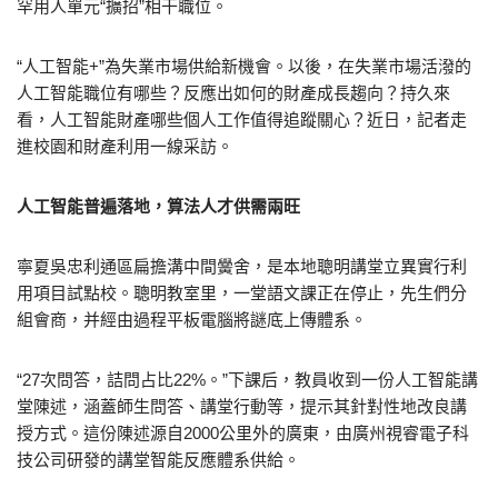
罕用人單元“擴招”相干職位。
“人工智能+”為失業市場供給新機會。以後，在失業市場活潑的
人工智能職位有哪些？反應出如何的財產成長趨向？持久來
看，人工智能財產哪些個人工作值得追蹤關心？近日，記者走
進校園和財產利用一線采訪。
人工智能普遍落地，算法人才供需兩旺
寧夏吳忠利通區扁擔溝中間黌舍，是本地聰明講堂立異實行利
用項目試點校。聰明教室里，一堂語文課正在停止，先生們分
組會商，并經由過程平板電腦將謎底上傳體系。
“27次問答，詰問占比22%。”下課后，教員收到一份人工智能講
堂陳述，涵蓋師生問答、講堂行動等，提示其針對性地改良講
授方式。這份陳述源自2000公里外的廣東，由廣州視睿電子科
技公司研發的講堂智能反應體系供給。