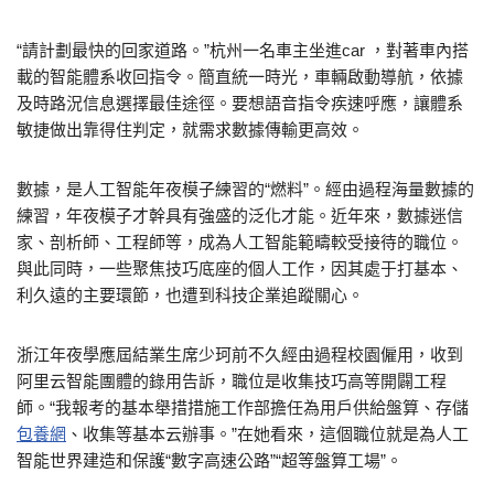
“請計劃最快的回家道路。”杭州一名車主坐進car ，對著車內搭
載的智能體系收回指令。簡直統一時光，車輛啟動導航，依據
及時路況信息選擇最佳途徑。要想語音指令疾速呼應，讓體系
敏捷做出靠得住判定，就需求數據傳輸更高效。
數據，是人工智能年夜模子練習的“燃料”。經由過程海量數據的
練習，年夜模子才幹具有強盛的泛化才能。近年來，數據迷信
家、剖析師、工程師等，成為人工智能範疇較受接待的職位。
與此同時，一些聚焦技巧底座的個人工作，因其處于打基本、
利久遠的主要環節，也遭到科技企業追蹤關心。
浙江年夜學應屆結業生席少珂前不久經由過程校園僱用，收到
阿里云智能團體的錄用告訴，職位是收集技巧高等開闢工程
師。“我報考的基本舉措措施工作部擔任為用戶供給盤算、存儲
包養網
、收集等基本云辦事。”在她看來，這個職位就是為人工
智能世界建造和保護“數字高速公路”“超等盤算工場”。