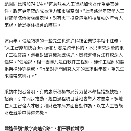
範圍同比增加74.1%。“這意味著人工智能加快器作為要害硬
件，將有更年夜的成長潛力和市場空間。”上海路況年夜學人工
智能學院傳授張婭表現，對有志于投身這場科技反動的年青人
來說，恰是捉住機會的時辰。
這兩年，張婭領導的一些先生也進進科技企業從事相干任務。
“人工智能加快器design和研發是跨學科的，不只需求深摯的電
子工程常識，還要對盤算機系統構造、機械進修算法有較深入
懂得。”張婭說，相干團隊凡是由軟件工程師、硬件工程師和體
系架構師等構成，“行業對專門研究人才的需求很年夜，為先生
求職帶來利好。”
采訪中記者發明，有的處所積極布局算力基本舉措措施扶植，
招商、引才同步推動，經由過程項目落地會聚人才要素。多地
在人工智強人才吸引和財產布局方面自動作為，以在人工智能
財產競爭中博得先機。
建造保護“數字高速公路”，相干職位增添