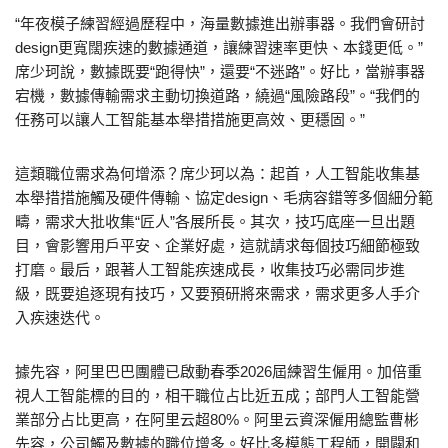
“年夜模子練習經過歷程中，海量數據進出辦事器。我們會研討
design更寬闊疾速的數據通道，讓練習速率更快、本錢更低。”
席少珂說，數據既要“跑得快”，還要“不迷路”。好比，當辦事器
宕機，數據傳輸需求主動切換道路，繞過“風險路段”。“我們的
任務可以讓人工智能基本舉措措施更高效、更穩固。”
這類職位需求為何增添？席少珂以為：起首，人工智能收集基
本舉措措施觸及硬件傳輸、協定design、毛病容錯等多個細分範
疇，需求大批收集“匠人”各展所長。其次，技巧底座一旦出題
目，會影響用戶平安、企業好處，這就請求每個技巧細節極致
打磨。最后，跟著人工智能疾速成長，收集技巧必需同步進
級，既要追逐現有技巧，又要預研將來需求，需求更多人手介
入疾速迭代。
據先容，阿里巴巴團體已啟動春季2026屆練習生僱用。加倍重
視人工智能標的目的，相干職位占比近五成；部門人工智能營
業部分占比更高，在阿里云超80%。阿里云資深僱用總監曹彬
先容，公司觸及數據的職位增多。好比多模態工程師，開闢和